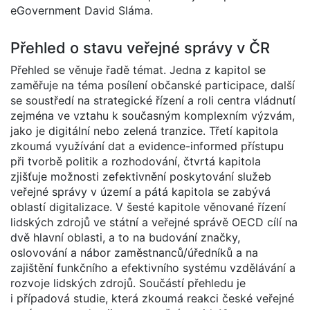
eGovernment David Sláma.
Přehled o stavu veřejné správy v ČR
Přehled se věnuje řadě témat. Jedna z kapitol se
zaměřuje na téma posílení občanské participace, další
se soustředí na strategické řízení a roli centra vládnutí
zejména ve vztahu k současným komplexním výzvám,
jako je digitální nebo zelená tranzice. Třetí kapitola
zkoumá využívání dat a evidence-informed přístupu
při tvorbě politik a rozhodování, čtvrtá kapitola
zjišťuje možnosti zefektivnění poskytování služeb
veřejné správy v území a pátá kapitola se zabývá
oblastí digitalizace. V šesté kapitole věnované řízení
lidských zdrojů ve státní a veřejné správě OECD cílí na
dvě hlavní oblasti, a to na budování značky,
oslovování a nábor zaměstnanců/úředníků a na
zajištění funkčního a efektivního systému vzdělávání a
rozvoje lidských zdrojů. Součástí přehledu je
i případová studie, která zkoumá reakci české veřejné