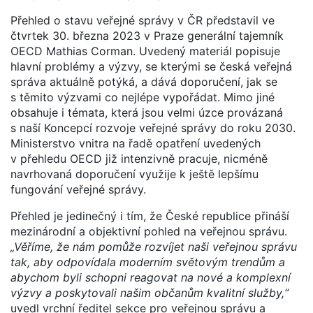
Přehled o stavu veřejné správy v ČR představil ve
čtvrtek 30. března 2023 v Praze generální tajemník
OECD Mathias Corman. Uvedený materiál popisuje
hlavní problémy a výzvy, se kterými se česká veřejná
správa aktuálně potýká, a dává doporučení, jak se
s těmito výzvami co nejlépe vypořádat. Mimo jiné
obsahuje i témata, která jsou velmi úzce provázaná
s naší Koncepcí rozvoje veřejné správy do roku 2030.
Ministerstvo vnitra na řadě opatření uvedených
v přehledu OECD již intenzivně pracuje, nicméně
navrhovaná doporučení využije k ještě lepšímu
fungování veřejné správy.
Přehled je jedinečný i tím, že České republice přináší
mezinárodní a objektivní pohled na veřejnou správu.
„Věříme, že nám pomůže rozvíjet naši veřejnou správu
tak, aby odpovídala moderním světovým trendům a
abychom byli schopni reagovat na nové a komplexní
výzvy a poskytovali našim občanům kvalitní služby,“
uvedl vrchní ředitel sekce pro veřejnou správu a