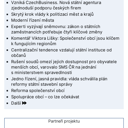
Vzniká CzechBusiness. Nová státní agentura
zjednoduší podporu českých firem
Skrytý krok vlády k politizaci měst a krajů
Moderní řízení města
Experti vyzývají sněmovnu: zákon o státních
zaměstnancích potřebuje čtyři klíčové změny
Komentář Viktora Lišky: Společenství obcí jsou klíčem
k fungujícím regionům
Centralizační tendence vzdalují státní instituce od
občanů
Rušení soudů omezí jejich dostupnost pro obyvatele
menších obcí, varovalo SMS ČR na jednání
s ministerstvem spravedlnosti
Jedno řízení, jasná pravidla: vláda schválila plán
reformy státní stavební správy
Reforma společenství obcí
Spolupráce obcí – co lze očekávat
Další
Partneři projektu