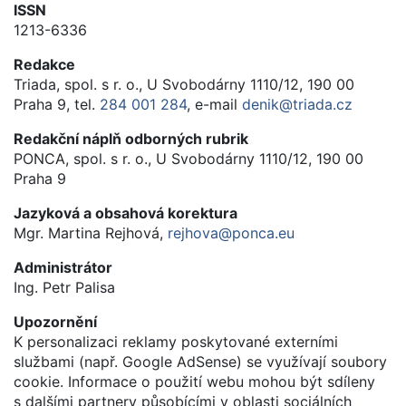
ISSN
1213-6336
Redakce
Triada, spol. s r. o., U Svobodárny 1110/12, 190 00
Praha 9, tel.
284 001 284
, e-mail
denik@triada.cz
Redakční náplň odborných rubrik
PONCA, spol. s r. o., U Svobodárny 1110/12, 190 00
Praha 9
Jazyková a obsahová korektura
Mgr. Martina Rejhová,
rejhova@ponca.eu
Administrátor
Ing. Petr Palisa
Upozornění
K personalizaci reklamy poskytované externími
službami (např. Google AdSense) se využívají soubory
cookie. Informace o použití webu mohou být sdíleny
s dalšími partnery působícími v oblasti sociálních