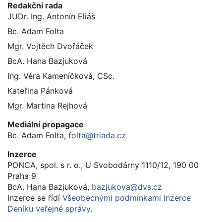
Redakční rada
JUDr. Ing. Antonín Eliáš
Bc. Adam Folta
Mgr. Vojtěch Dvořáček
BcA. Hana Bazjuková
Ing. Věra Kameníčková, CSc.
Kateřina Pánková
Mgr. Martina Rejhová
Mediální propagace
Bc. Adam Folta,
folta@triada.cz
Inzerce
PONCA, spol. s r. o., U Svobodárny 1110/12, 190 00
Praha 9
BcA. Hana Bazjuková,
bazjukova@dvs.cz
Inzerce se řídí
Všeobecnými podmínkami inzerce
Deníku veřejné správy
.