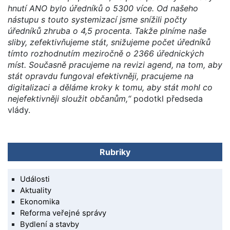
hnutí ANO bylo úředníků o 5300 více. Od našeho
nástupu s touto systemizací jsme snížili počty
úředníků zhruba o 4,5 procenta. Takže plníme naše
sliby, zefektivňujeme stát, snižujeme počet úředníků
tímto rozhodnutím meziročně o 2366 úřednických
míst. Současně pracujeme na revizi agend, na tom, aby
stát opravdu fungoval efektivněji, pracujeme na
digitalizaci a děláme kroky k tomu, aby stát mohl co
nejefektivněji sloužit občanům,“
podotkl předseda
vlády.
Rubriky
Události
Aktuality
Ekonomika
Reforma veřejné správy
Bydlení a stavby