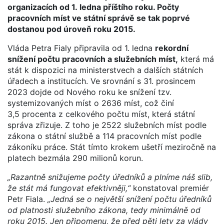
organizacích od 1. ledna příštího roku. Počty
pracovních míst ve státní správě se tak poprvé
dostanou pod úroveň roku 2015.
Vláda Petra Fialy připravila od 1. ledna
rekordní
snížení počtu pracovních a služebních míst,
která má
stát k dispozici na ministerstvech a dalších státních
úřadech a institucích. Ve srovnání s 31. prosincem
2023 dojde od Nového roku ke snížení tzv.
systemizovaných míst o 2636 míst, což činí
3,5 procenta z celkového počtu míst, která státní
správa zřizuje. Z toho je 2522 služebních míst podle
zákona o státní službě a 114 pracovních míst podle
zákoníku práce. Stát tímto krokem ušetří meziročně na
platech bezmála 290 milionů korun.
„Razantně snižujeme počty úředníků a plníme náš slib,
že stát má fungovat efektivněji,“
konstatoval premiér
Petr Fiala.
„Jedná se o největší snížení počtu úředníků
od platnosti služebního zákona, tedy minimálně od
roku 2015. Jen připomenu, že před pěti lety za vlády