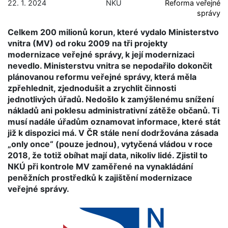
22. 1. 2024
NKÚ
Reforma veřejné
správy
Celkem 200 milionů korun, které vydalo Ministerstvo
vnitra (MV) od roku 2009 na tři projekty
modernizace veřejné správy, k její modernizaci
nevedlo. Ministerstvu vnitra se nepodařilo dokončit
plánovanou reformu veřejné správy, která měla
zpřehlednit, zjednodušit a zrychlit činnosti
jednotlivých úřadů. Nedošlo k zamýšlenému snížení
nákladů ani poklesu administrativní zátěže občanů. Ti
musí nadále úřadům oznamovat informace, které stát
již k dispozici má. V ČR stále není dodržována zásada
„only once“ (pouze jednou), vytyčená vládou v roce
2018, že totiž obíhat mají data, nikoliv lidé. Zjistil to
NKÚ při kontrole MV zaměřené na vynakládání
peněžních prostředků k zajištění modernizace
veřejné správy.