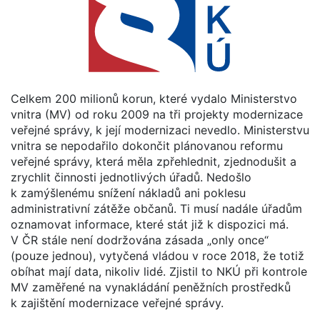
Celkem 200 milionů korun, které vydalo Ministerstvo
vnitra (MV) od roku 2009 na tři projekty modernizace
veřejné správy, k její modernizaci nevedlo. Ministerstvu
vnitra se nepodařilo dokončit plánovanou reformu
veřejné správy, která měla zpřehlednit, zjednodušit a
zrychlit činnosti jednotlivých úřadů. Nedošlo
k zamýšlenému snížení nákladů ani poklesu
administrativní zátěže občanů. Ti musí nadále úřadům
oznamovat informace, které stát již k dispozici má.
V ČR stále není dodržována zásada „only once“
(pouze jednou), vytyčená vládou v roce 2018, že totiž
obíhat mají data, nikoliv lidé. Zjistil to NKÚ při kontrole
MV zaměřené na vynakládání peněžních prostředků
k zajištění modernizace veřejné správy.