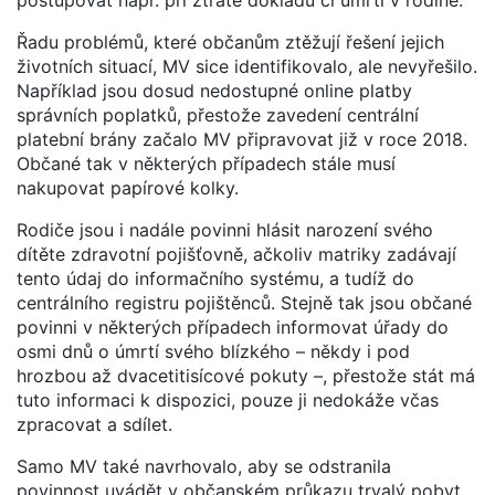
Řadu problémů, které občanům ztěžují řešení jejich
životních situací, MV sice identifikovalo, ale nevyřešilo.
Například jsou dosud nedostupné online platby
správních poplatků, přestože zavedení centrální
platební brány začalo MV připravovat již v roce 2018.
Občané tak v některých případech stále musí
nakupovat papírové kolky.
Rodiče jsou i nadále povinni hlásit narození svého
dítěte zdravotní pojišťovně, ačkoliv matriky zadávají
tento údaj do informačního systému, a tudíž do
centrálního registru pojištěnců. Stejně tak jsou občané
povinni v některých případech informovat úřady do
osmi dnů o úmrtí svého blízkého – někdy i pod
hrozbou až dvacetitisícové pokuty –, přestože stát má
tuto informaci k dispozici, pouze ji nedokáže včas
zpracovat a sdílet.
Samo MV také navrhovalo, aby se odstranila
povinnost uvádět v občanském průkazu trvalý pobyt.