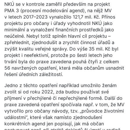
NKÚ se v kontrole zaměřil především na projekt
PMA 3 (procesní modelování agend), na nějž MV
v letech 2017–2023 vynaložilo 121,7 mil. Kč. Přínos
projektu pro občany i úřady vyhodnotil NKÚ jako
minimální a vynaložení finančních prostředků jako
neúčelné. Nebyl totiž splněn hlavní cíl projektu –
zpřehlednit, zjednodušit a zrychlit činnost úřadů a
zvýšit kvalitu veřejné správy. Do výše 35 mil. Kč byl
projekt i neefektivní, protože po šesti letech jeho
trvání byla do praxe zavedena pouhá čtyři z celkem
56 navržených opatření, která měla občanům usnadnit
řešení úředních záležitostí.
Jedno z těchto opatření například umožnilo ženám
zvolit si od roku 2022, zda budou používat své
příjmení v přechýlené či nepřechýlené formě. Další do
praxe zavedená opatření spočívala např. v tom, že MV
vytvořilo pro občany návody, tzv. „průvodce životními
událostmi“, které však namísto zjednodušení
konkrétních agend jen popisují, jak má občan
postupovat např. při ztrátě dokladů či úmrtí v rodině.