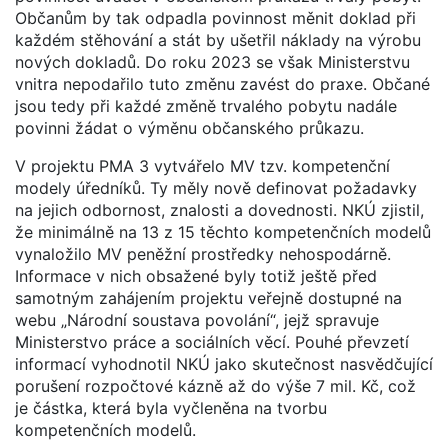
Občanům by tak odpadla povinnost měnit doklad při
každém stěhování a stát by ušetřil náklady na výrobu
nových dokladů. Do roku 2023 se však Ministerstvu
vnitra nepodařilo tuto změnu zavést do praxe. Občané
jsou tedy při každé změně trvalého pobytu nadále
povinni žádat o výměnu občanského průkazu.
V projektu PMA 3 vytvářelo MV tzv. kompetenční
modely úředníků. Ty měly nově definovat požadavky
na jejich odbornost, znalosti a dovednosti. NKÚ zjistil,
že minimálně na 13 z 15 těchto kompetenčních modelů
vynaložilo MV peněžní prostředky nehospodárně.
Informace v nich obsažené byly totiž ještě před
samotným zahájením projektu veřejně dostupné na
webu „Národní soustava povolání“, jejž spravuje
Ministerstvo práce a sociálních věcí. Pouhé převzetí
informací vyhodnotil NKÚ jako skutečnost nasvědčující
porušení rozpočtové kázně až do výše 7 mil. Kč, což
je částka, která byla vyčleněna na tvorbu
kompetenčních modelů.