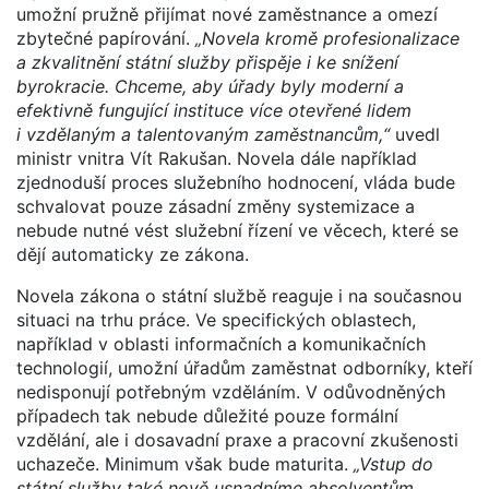
umožní pružně přijímat nové zaměstnance a omezí
zbytečné papírování.
„Novela kromě profesionalizace
a zkvalitnění státní služby přispěje i ke snížení
byrokracie. Chceme, aby úřady byly moderní a
efektivně fungující instituce více otevřené lidem
i vzdělaným a talentovaným zaměstnancům,“
uvedl
ministr vnitra Vít Rakušan. Novela dále například
zjednoduší proces služebního hodnocení, vláda bude
schvalovat pouze zásadní změny systemizace a
nebude nutné vést služební řízení ve věcech, které se
dějí automaticky ze zákona.
Novela zákona o státní službě reaguje i na současnou
situaci na trhu práce. Ve specifických oblastech,
například v oblasti informačních a komunikačních
technologií, umožní úřadům zaměstnat odborníky, kteří
nedisponují potřebným vzděláním. V odůvodněných
případech tak nebude důležité pouze formální
vzdělání, ale i dosavadní praxe a pracovní zkušenosti
uchazeče. Minimum však bude maturita.
„Vstup do
státní služby také nově usnadníme absolventům