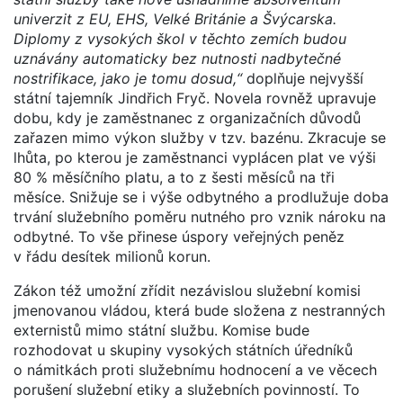
univerzit z EU, EHS, Velké Británie a Švýcarska.
Diplomy z vysokých škol v těchto zemích budou
uznávány automaticky bez nutnosti nadbytečné
nostrifikace, jako je tomu dosud,“
doplňuje nejvyšší
státní tajemník Jindřich Fryč. Novela rovněž upravuje
dobu, kdy je zaměstnanec z organizačních důvodů
zařazen mimo výkon služby v tzv. bazénu. Zkracuje se
lhůta, po kterou je zaměstnanci vyplácen plat ve výši
80 % měsíčního platu, a to z šesti měsíců na tři
měsíce. Snižuje se i výše odbytného a prodlužuje doba
trvání služebního poměru nutného pro vznik nároku na
odbytné. To vše přinese úspory veřejných peněz
v řádu desítek milionů korun.
Zákon též umožní zřídit nezávislou služební komisi
jmenovanou vládou, která bude složena z nestranných
externistů mimo státní službu. Komise bude
rozhodovat u skupiny vysokých státních úředníků
o námitkách proti služebnímu hodnocení a ve věcech
porušení služební etiky a služebních povinností. To