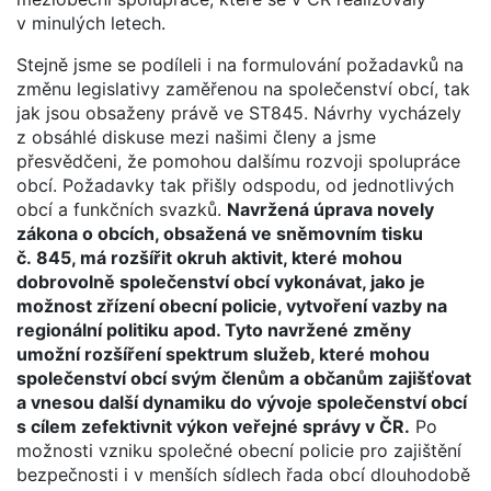
v minulých letech.
Stejně jsme se podíleli i na formulování požadavků na
změnu legislativy zaměřenou na společenství obcí, tak
jak jsou obsaženy právě ve ST845. Návrhy vycházely
z obsáhlé diskuse mezi našimi členy a jsme
přesvědčeni, že pomohou dalšímu rozvoji spolupráce
obcí. Požadavky tak přišly odspodu, od jednotlivých
obcí a funkčních svazků.
Navržená úprava novely
zákona o obcích, obsažená ve sněmovním tisku
č. 845, má rozšířit okruh aktivit, které mohou
dobrovolně společenství obcí vykonávat, jako je
možnost zřízení obecní policie, vytvoření vazby na
regionální politiku apod. Tyto navržené změny
umožní rozšíření spektrum služeb, které mohou
společenství obcí svým členům a občanům zajišťovat
a vnesou další dynamiku do vývoje společenství obcí
s cílem zefektivnit výkon veřejné správy v ČR.
Po
možnosti vzniku společné obecní policie pro zajištění
bezpečnosti i v menších sídlech řada obcí dlouhodobě