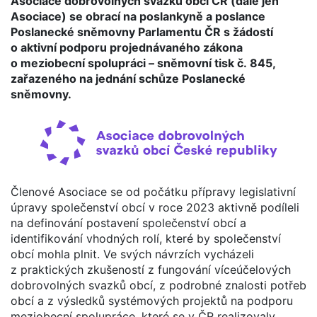
Asociace dobrovolných svazků obcí ČR (dále jen
Asociace) se obrací na poslankyně a poslance
Poslanecké sněmovny Parlamentu ČR s žádostí
o aktivní podporu projednávaného zákona
o meziobecní spolupráci – sněmovní tisk č. 845,
zařazeného na jednání schůze Poslanecké
sněmovny.
Členové Asociace se od počátku přípravy legislativní
úpravy společenství obcí v roce 2023 aktivně podíleli
na definování postavení společenství obcí a
identifikování vhodných rolí, které by společenství
obcí mohla plnit. Ve svých návrzích vycházeli
z praktických zkušeností z fungování víceúčelových
dobrovolných svazků obcí, z podrobné znalosti potřeb
obcí a z výsledků systémových projektů na podporu
meziobecní spolupráce, které se v ČR realizovaly