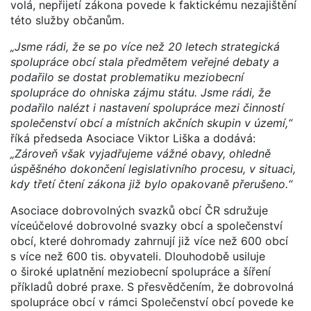
volá, nepřijetí zákona povede k faktickému nezajištění
této služby občanům.
„Jsme rádi, že se po více než 20 letech strategická
spolupráce obcí stala předmětem veřejné debaty a
podařilo se dostat problematiku meziobecní
spolupráce do ohniska zájmu státu. Jsme rádi, že
podařilo nalézt i nastavení spolupráce mezi činností
společenství obcí a místních akčních skupin v území,“
říká předseda Asociace Viktor Liška a dodává:
„Zároveň však vyjadřujeme vážné obavy, ohledně
úspěšného dokončení legislativního procesu, v situaci,
kdy třetí čtení zákona již bylo opakovaně přerušeno.“
Asociace dobrovolných svazků obcí ČR sdružuje
víceúčelové dobrovolné svazky obcí a společenství
obcí, které dohromady zahrnují již více než 600 obcí
s více než 600 tis. obyvateli. Dlouhodobě usiluje
o široké uplatnění meziobecní spolupráce a šíření
příkladů dobré praxe. S přesvědčením, že dobrovolná
spolupráce obcí v rámci Společenství obcí povede ke