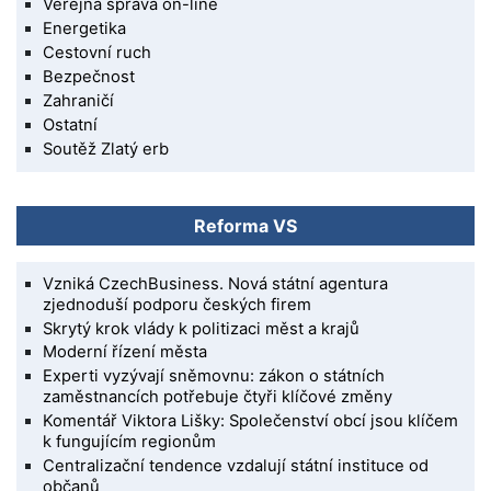
Veřejná správa on-line
Energetika
Cestovní ruch
Bezpečnost
Zahraničí
Ostatní
Soutěž Zlatý erb
Reforma VS
Vzniká CzechBusiness. Nová státní agentura
zjednoduší podporu českých firem
Skrytý krok vlády k politizaci měst a krajů
Moderní řízení města
Experti vyzývají sněmovnu: zákon o státních
zaměstnancích potřebuje čtyři klíčové změny
Komentář Viktora Lišky: Společenství obcí jsou klíčem
k fungujícím regionům
Centralizační tendence vzdalují státní instituce od
občanů