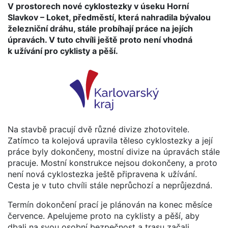
V prostorech nové cyklostezky v úseku Horní
Slavkov – Loket, předměstí, která nahradila bývalou
železniční dráhu, stále probíhají práce na jejích
úpravách. V tuto chvíli ještě proto není vhodná
k užívání pro cyklisty a pěší.
Na stavbě pracují dvě různé divize zhotovitele.
Zatímco ta kolejová upravila těleso cyklostezky a její
práce byly dokončeny, mostní divize na úpravách stále
pracuje. Mostní konstrukce nejsou dokončeny, a proto
není nová cyklostezka ještě připravena k užívání.
Cesta je v tuto chvíli stále neprůchozí a neprůjezdná.
Termín dokončení prací je plánován na konec měsíce
července. Apelujeme proto na cyklisty a pěší, aby
dbali na svou osobní bezpečnost a trasu začali