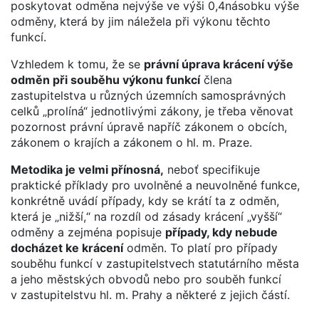
poskytovat odměna nejvýše ve výši 0,4násobku výše
odměny, která by jim náležela při výkonu těchto
funkcí.
Vzhledem k tomu, že se
právní úprava krácení výše
odměn při souběhu výkonu funkcí
člena
zastupitelstva u různých územních samosprávných
celků „prolíná“ jednotlivými zákony, je třeba věnovat
pozornost právní úpravě napříč zákonem o obcích,
zákonem o krajích a zákonem o hl. m. Praze.
Metodika je velmi přínosná,
neboť specifikuje
praktické příklady pro uvolněné a neuvolněné funkce,
konkrétně uvádí případy, kdy se krátí ta z odměn,
která je „nižší,“ na rozdíl od zásady krácení „vyšší“
odměny a zejména popisuje
případy, kdy nebude
docházet ke krácení
odměn. To platí pro případy
souběhu funkcí v zastupitelstvech statutárního města
a jeho městských obvodů nebo pro souběh funkcí
v zastupitelstvu hl. m. Prahy a některé z jejich částí.