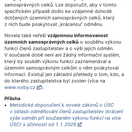
samosprávných celků. Lze doporučit, aby v tomto
specifickém případě došlo ke vzájemné dohodě
dotčených územních samosprávných celků, který
z nich bude poskytovat „krácenou“ odměnu.
Novela také neřeší
vzájemnou informovanost
územních samosprávných celků
o souběhu výkonu
funkcí členů zastupitelstev a o výši jejich odměn.
V současné době není ani žádný informační systém,
který by souběh výkonu funkcí zaznamenával a
územním samosprávným celkům o něm poskytoval
informaci. Existují jen základní přehledy o tom, kdo, a
do kterého zastupitelstva byl zvolen (více na
www.volby.cz
).
Příloha
Metodické doporučení k novele zákonů o ÚSC
v oblasti odměňování členů zastupitelstev (krácení
výše odměn při současném výkonu funkcí na více
ÚSC) s účinností od 1. 1. 2026