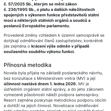
č. 57/2025 Sb., kterým se mění zákon
č. 236/1995 Sb., o platu a dalších náležitostech
spojených s výkonem funkce představitelů státní
moci a některých státních orgánů a soudců a
poslanců Evropského parlamentu.
Provedené změny vzhledem k územní samosprávě se
dotýkají odměňování členů zastupitelstev, konkrétně
jde zejména o
krácení výše odměn v případě
současného souběhu výkonu funkcí.
Přínosná metodika
Novela byla přijata na základě poslaneckého návrhu,
bez konzultace s Ministerstvem vnitra (MV) a její
účinnost nastává dnem 1. ledna 2026.
MV je
ústředním orgánem státní správy, a do jeho zákonem
vymezené působnosti náleží podpora samosprávy.
Resort zejména poskytuje metodickou podporu obcím
a dohlíží na jejich činnost. Novelizace odměňování
krátí odměny osobám, kterých se týká souběh funkcí,