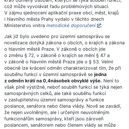
což může vyvolávat řadu problémových situací.
V zájmu sjednocení aplikační praxe obcí, měst, krajů
i hlavního města Prahy vydalo v těchto dnech
Ministerstvo vnitra
metodické doporučení
.
Jak již bylo uvedeno pro územní samosprávu se
novelizace dotýká zákona o obcích, o krajích a zákona
o hlavním městě Praze. V zákoně o obcích jde
o změnu § 72, v zákoně o krajích se mění § 47 a
v zákoně o hlavním městě Praze jde o § 53. Velmi
obecně lze krácení odměn charakterizovat tím, že při
souběhu funkcí v územní samosprávě se
jedna
z odměn krátí na 0,4násobek obvyklé výše.
Není to
však plně výstižné, neboť souběh funkcí se týká nejen
samosprávných celků, ale také souběhu funkcí
v zastupitelstvu územní samosprávy a funkce
poslance, senátora nebo člena vlády. Nově se zavádí,
že nejen uvolněným, ale i určeným neuvolněným
funkcionářům samosprávy, kteří jsou zároveň
poslancem, senátorem nebo členem vlády se může