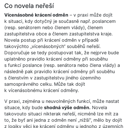
Co novela neřeší
Vícenásobné krácení odměn
– v praxi může dojít
k situaci, kdy dotyčný je současně např. poslancem
(resp. senátorem nebo členem vlády), členem
zastupitelstva obce a členem zastupitelstva kraje.
Novela postup při krácení odměn v případě
takovýchto „vícenásobných“ souběhů neřeší.
Doporučuje se tedy postupovat tak, že nejprve bude
uplatněno pravidlo krácení odměny při souběhu
s funkcí poslance (resp. senátora nebo člena vlády) a
následně pak pravidlo krácení odměny při souběhu
s členstvím v zastupitelstvu jiného územního
samosprávného celku. Může tak dojít
k vícenásobnému krácení odměny.
V praxi, zejména u neuvolněných funkcí, může nastat
situace, kdy bude
shodná výše odměn.
Novela
takovouto situaci nikterak neřeší, nicméně lze mít za
to, že byť ani jedna z odměn není „nižší“, mělo by dojít
z logiky věci ke krácení odměny u jednoho z územních