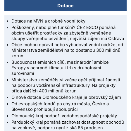
Dotace
Dotace na MVN a drobné vodní toky
Poškozený, nebo plně funkční? ČEZ ESCO pomáhá
obcím ušetřit prostředky za zbytečně vyměněné
sloupy veřejného osvětlení, největší zájem má Ostrava
Obce mohou opravit nebo vybudovat vodní nádrže, od
Ministerstva zemědělství na to dostanou 300 miliónů
korun
Budoucnost emisních cílů, mezinárodní ambice
Evropy v ochraně klimatu i trh s druhotnými
surovinami
Ministerstvo zemědělství začne opět přijímat žádostí
na podporu vodárenské infrastruktury. Na projekty
přidá dalších 400 milionů korun
O nové dotace Olomouckého kraje je obrovský zájem
Od evropských fondů po chytrá města, Česko a
Slovensko prohlubují spolupráci
Olomoucký kraj podpoří vodohospodářské projekty
Pardubický kraj pomáhá zachovat dostupnost obchodů
na venkově, podporu nyní získá 65 prodejen