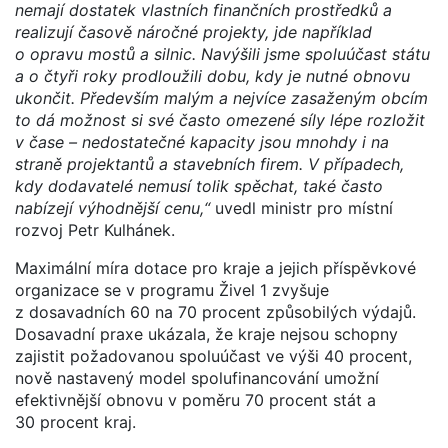
nemají dostatek vlastních finančních prostředků a
realizují časově náročné projekty, jde například
o opravu mostů a silnic. Navýšili jsme spoluúčast státu
a o čtyři roky prodloužili dobu, kdy je nutné obnovu
ukončit. Především malým a nejvíce zasaženým obcím
to dá možnost si své často omezené síly lépe rozložit
v čase – nedostatečné kapacity jsou mnohdy i na
straně projektantů a stavebních firem. V případech,
kdy dodavatelé nemusí tolik spěchat, také často
nabízejí výhodnější cenu,“
uvedl ministr pro místní
rozvoj Petr Kulhánek.
Maximální míra dotace pro kraje a jejich příspěvkové
organizace se v programu Živel 1 zvyšuje
z dosavadních 60 na 70 procent způsobilých výdajů.
Dosavadní praxe ukázala, že kraje nejsou schopny
zajistit požadovanou spoluúčast ve výši 40 procent,
nově nastavený model spolufinancování umožní
efektivnější obnovu v poměru 70 procent stát a
30 procent kraj.