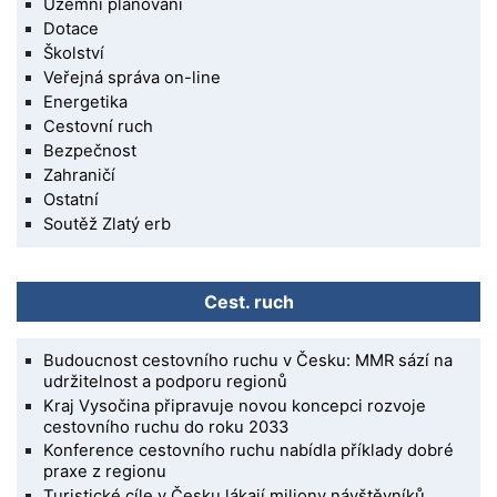
Územní plánování
Dotace
Školství
Veřejná správa on-line
Energetika
Cestovní ruch
Bezpečnost
Zahraničí
Ostatní
Soutěž Zlatý erb
Cest. ruch
Budoucnost cestovního ruchu v Česku: MMR sází na
udržitelnost a podporu regionů
Kraj Vysočina připravuje novou koncepci rozvoje
cestovního ruchu do roku 2033
Konference cestovního ruchu nabídla příklady dobré
praxe z regionu
Turistické cíle v Česku lákají miliony návštěvníků