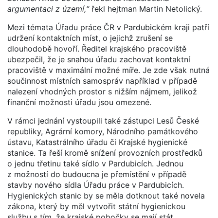
argumentaci z území,“
řekl hejtman Martin Netolický.
Mezi témata Úřadu práce ČR v Pardubickém kraji patří
udržení kontaktních míst, o jejichž zrušení se
dlouhodobě hovoří. Ředitel krajského pracoviště
ubezpečil, že je snahou úřadu zachovat kontaktní
pracoviště v maximální možné míře. Je zde však nutná
součinnost místních samospráv například v případě
nalezení vhodných prostor s nižším nájmem, jelikož
finanční možnosti úřadu jsou omezené.
V rámci jednání vystoupili také zástupci Lesů České
republiky, Agrární komory, Národního památkového
ústavu, Katastrálního úřadu či Krajské hygienické
stanice. Ta řeší kromě snížení provozních prostředků
o jednu třetinu také sídlo v Pardubicích. Jednou
z možností do budoucna je přemístění v případě
stavby nového sídla Úřadu práce v Pardubicích.
Hygienických stanic by se měla dotknout také novela
zákona, který by měl vytvořit státní hygienickou
službu s tím, že krajské pobočky se mají stát