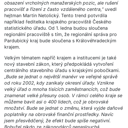
obsazení vrcholných manažerských pozic, ale rušení
pracovišť a řízení z často vzdáleného centra,“
uvedl
hejtman Martin Netolický. Tento trend potvrdila
například ředitelka krajského pracoviště Českého
statistického úřadu. Od 1. ledna budou sloučena
regionální pracoviště s tím, že regionální správa pro
Pardubický kraj bude sloučena s Královéhradeckým
krajem.
Velkým tématem napříč krajem a institucemi je také
nový stavební zákon, který předpokládá vytvoření
centrálního stavebního úřadu s krajskými pobočkami.
„Bude se jednat o největší manévr ve veřejné správě
od roku 2002, kdy zanikaly okresní úřady. Vznikne
velký úřad o mnoha tisících zaměstnancích, což bude
znamenat velké přesuny osob. V rámci celého kraje se
můžeme bavit asi o 400 lidech, což je obrovské
množství. Bude se jednat o změnu, která vyjde daňové
poplatníky na obrovské finanční prostředky. Navíc
jsem přesvědčený, že efekt bude spíše negativní.
Bohužel nikdo ze zákonodárců nenaslouchá