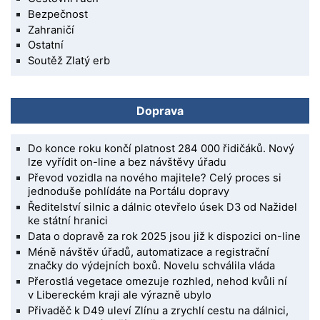
Bezpečnost
Zahraničí
Ostatní
Soutěž Zlatý erb
Doprava
Do konce roku končí platnost 284 000 řidičáků. Nový
lze vyřídit on-line a bez návštěvy úřadu
Převod vozidla na nového majitele? Celý proces si
jednoduše pohlídáte na Portálu dopravy
Ředitelství silnic a dálnic otevřelo úsek D3 od Nažidel
ke státní hranici
Data o dopravě za rok 2025 jsou již k dispozici on-line
Méně návštěv úřadů, automatizace a registrační
značky do výdejních boxů. Novelu schválila vláda
Přerostlá vegetace omezuje rozhled, nehod kvůli ní
v Libereckém kraji ale výrazně ubylo
Přivaděč k D49 uleví Zlínu a zrychlí cestu na dálnici,