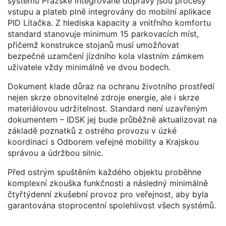
systému Pražské integrované dopravy jsou procesy
vstupu a plateb plně integrovány do mobilní aplikace
PID Lítačka. Z hlediska kapacity a vnitřního komfortu
standard stanovuje minimum 15 parkovacích míst,
přičemž konstrukce stojanů musí umožňovat
bezpečné uzamčení jízdního kola vlastním zámkem
uživatele vždy minimálně ve dvou bodech.
Dokument klade důraz na ochranu životního prostředí
nejen skrze obnovitelné zdroje energie, ale i skrze
materiálovou udržitelnost. Standard není uzavřeným
dokumentem – IDSK jej bude průběžně aktualizovat na
základě poznatků z ostrého provozu v úzké
koordinaci s Odborem veřejné mobility a Krajskou
správou a údržbou silnic.
Před ostrým spuštěním každého objektu proběhne
komplexní zkouška funkčnosti a následný minimálně
čtyřtýdenní zkušební provoz pro veřejnost, aby byla
garantována stoprocentní spolehlivost všech systémů.