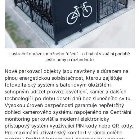
Ilustrační obrázek možného řešení – o finální vizuální podobě
ještě nebylo rozhodnuto
Nové parkovací objekty jsou navrženy s důrazem na
plnou energetickou soběstačnost, kterou zajišťuje
fotovoltaický systém s bateriovým úložištěm
schopným udržet provoz osvětlení, kamer a dalších
technologií i po dobu deseti dnů bez slunečního svitu.
Vysokou úroveň bezpečnosti garantuje nepřetržitý
dohled kamerového systému napojeného na Centrální
monitoring parkovišť a moderní elektronický
přístupový systém využívající PIN kódy nebo QR kódy.
Pro maximální uživatelský komfort v rámci celého