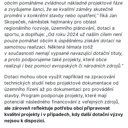
obcím pomáháme zvládnout nákladné projektové fáze
a zvyšujeme šanci, že se kvalitní záměry skutečně
promění v konkrétní stavby nebo opatření,“
říká Jan
Skopeček, náměstek hejtmanky pro oblast
regionálního rozvoje, územního plánování, dotací a
sportu, a doplňuje:
„Od roku 2024 už naším cílem není
pouze pomáhat obcím k úspěšnému získání dotací na
samotnou realizaci. Některá témata totiž
v současnosti nemají vypsané navazující dotační tituly,
a proto podporujeme také projekty, které obce
realizují i bez pomoci evropských či národních zdrojů.“
Dotaci mohou obce využít například na zpracování
technických studií nebo projektové dokumentace od
územního řízení až po dokumentaci pro provádění
stavby. Program podporuje projekty, které mají
potenciál následného financování z veřejných zdrojů,
ale zároveň reflektuje potřebu obcí připravovat
kvalitní projekty i v případech, kdy další dotační výzvy
nejsou k dispozici.