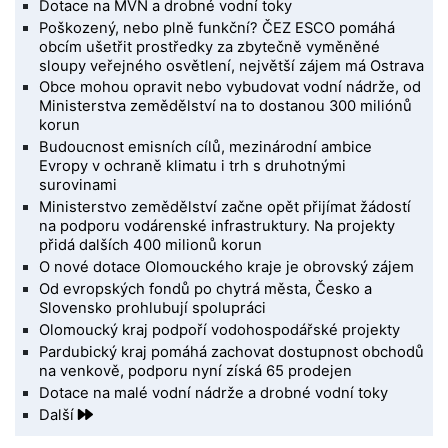
Dotace na MVN a drobné vodní toky
Poškozený, nebo plně funkční? ČEZ ESCO pomáhá
obcím ušetřit prostředky za zbytečně vyměněné
sloupy veřejného osvětlení, největší zájem má Ostrava
Obce mohou opravit nebo vybudovat vodní nádrže, od
Ministerstva zemědělství na to dostanou 300 miliónů
korun
Budoucnost emisních cílů, mezinárodní ambice
Evropy v ochraně klimatu i trh s druhotnými
surovinami
Ministerstvo zemědělství začne opět přijímat žádostí
na podporu vodárenské infrastruktury. Na projekty
přidá dalších 400 milionů korun
O nové dotace Olomouckého kraje je obrovský zájem
Od evropských fondů po chytrá města, Česko a
Slovensko prohlubují spolupráci
Olomoucký kraj podpoří vodohospodářské projekty
Pardubický kraj pomáhá zachovat dostupnost obchodů
na venkově, podporu nyní získá 65 prodejen
Dotace na malé vodní nádrže a drobné vodní toky
Další