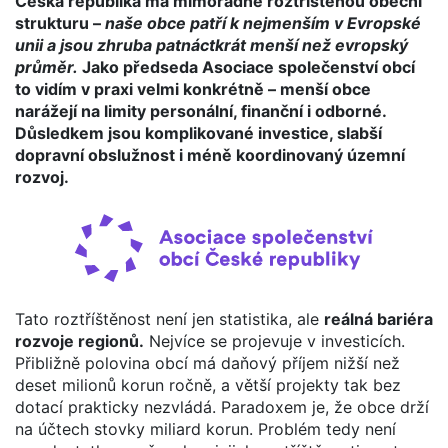
Česká republika má mimořádně roztříštěnou obecní
strukturu –
naše obce patří k nejmenším v Evropské
unii a jsou zhruba patnáctkrát menší než evropský
průměr.
Jako předseda Asociace společenství obcí
to vidím v praxi velmi konkrétně – menší obce
narážejí na limity personální, finanční i odborné.
Důsledkem jsou komplikované investice, slabší
dopravní obslužnost i méně koordinovaný územní
rozvoj.
Tato roztříštěnost není jen statistika, ale
reálná bariéra
rozvoje regionů.
Nejvíce se projevuje v investicích.
Přibližně polovina obcí má daňový příjem nižší než
deset milionů korun ročně, a větší projekty tak bez
dotací prakticky nezvládá. Paradoxem je, že obce drží
na účtech stovky miliard korun. Problém tedy není