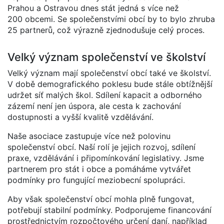
Prahou a Ostravou dnes stát jedná s více než
200 obcemi. Se společenstvími obcí by to bylo zhruba
25 partnerů, což výrazně zjednodušuje celý proces.
Velký význam společenství ve školství
Velký význam mají společenství obcí také ve školství.
V době demografického poklesu bude stále obtížnější
udržet síť malých škol. Sdílení kapacit a odborného
zázemí není jen úspora, ale cesta k zachování
dostupnosti a vyšší kvalitě vzdělávání.
Naše asociace zastupuje více než polovinu
společenství obcí. Naší rolí je jejich rozvoj, sdílení
praxe, vzdělávání i připomínkování legislativy. Jsme
partnerem pro stát i obce a pomáháme vytvářet
podmínky pro fungující meziobecní spolupráci.
Aby však společenství obcí mohla plně fungovat,
potřebují stabilní podmínky. Podporujeme financování
prostřednictvím rozpočtového určení daní, například