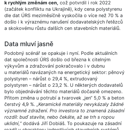
k rychlým změnám cen,
což potvrdil i rok 2022
(začátek konfliktu na Ukrajině), kdy cena polystyrenu
dle dat ÚRS meziměsíčně vyskočila o více než 70 % a
došlo i k výraznému narušení dodavatelských řetězců
a skokovému růstu dalších cen stavebních materiálů.
Data mluví jasně
Podobný scénář se opakuje i nyní. Podle aktuálních
dat společnosti ÚRS došlo od března k citelným
výkyvům a zdražování pokračovalo i v dubnu
u materiálů navázaných na energetický sektor: pěnový
polystyren – nárůst o 29,4 %, extrudovaný
polystyren – nárůst o 23,2 %. U některých dodavatelů
bylo objednávání těchto materiálů dočasně omezeno.
Přitom změna u potrubí a tvarovek „jen“ 5,0 % a beton
čerstvý 4,9 %.
„Keramické materiály nevykázaly žádné
významné zdražení. Pro investora to znamená zásadní
rozdíl: buď stavíte, nebo čekáte, až se trh s ropou
uklidní,“
dodává Jiří Dobiáš. To poukazuje na zásadní
rozdíl v charakteru jednotlivých stavebních systémů.