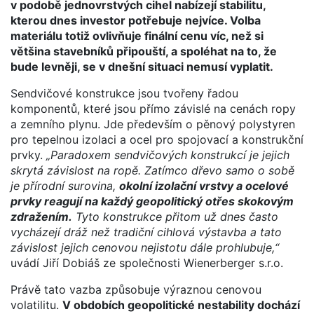
v podobě jednovrstvých cihel nabízejí stabilitu,
kterou dnes investor potřebuje nejvíce. Volba
materiálu totiž ovlivňuje finální cenu víc, než si
většina stavebníků připouští, a spoléhat na to, že
bude levněji, se v dnešní situaci nemusí vyplatit.
Sendvičové konstrukce jsou tvořeny řadou
komponentů, které jsou přímo závislé na cenách ropy
a zemního plynu. Jde především o pěnový polystyren
pro tepelnou izolaci a ocel pro spojovací a konstrukční
prvky.
„Paradoxem sendvičových konstrukcí je jejich
skrytá závislost na ropě. Zatímco dřevo samo o sobě
je přírodní surovina,
okolní izolační vrstvy a ocelové
prvky reagují na každý geopolitický otřes skokovým
zdražením.
Tyto konstrukce přitom už dnes často
vycházejí dráž než tradiční cihlová výstavba a tato
závislost jejich cenovou nejistotu dále prohlubuje,“
uvádí Jiří Dobiáš ze společnosti Wienerberger s.r.o.
Právě tato vazba způsobuje výraznou cenovou
volatilitu.
V obdobích geopolitické nestability dochází