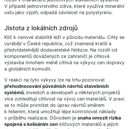
V případě jednovrstvého zdiva, které využívá minerální
vatu jako výplň, odpadá závislost na polystyrenu.
Jistota z lokálních zdrojů
Klíč k cenové stabilitě leží v původu materiálu. Cihly se
vyrábějí v České republice, což znamená kratší a
předvídatelnější dodavatelské řetězce. Na rozdíl od
komponentů dovážených ze zahraničí je cihlová
výstavba mnohem méně citlivá na výkyvy cen dopravy
a globálních komodit.
V reakci na tyto výkyvy lze na trhu pozorovat
přehodnocování původních návrhů stavebních
systémů.
Investoři a developeři u některých projektů
více zohledňují citlivost na vývoj cen materiálů. V praxi
se to může promítat do úprav návrhů směrem
k řešením, která umožňují lépe kontrolovat náklady
v průběhu realizace. Důvodem je
snaha omezit rizika
spojená s kolísáním cen
klíčových materiálů a jejich