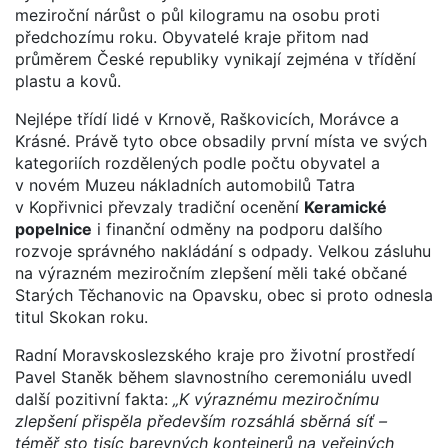
meziroční nárůst o půl kilogramu na osobu proti
předchozímu roku. Obyvatelé kraje přitom nad
průměrem České republiky vynikají zejména v třídění
plastu a kovů.
Nejlépe třídí lidé v Krnově, Raškovicích, Morávce a
Krásné. Právě tyto obce obsadily první místa ve svých
kategoriích rozdělených podle počtu obyvatel a
v novém Muzeu nákladních automobilů Tatra
v Kopřivnici převzaly tradiční ocenění
Keramické
popelnice
i finanční odměny na podporu dalšího
rozvoje správného nakládání s odpady
.
Velkou zásluhu
na výrazném meziročním zlepšení měli také občané
Starých Těchanovic na Opavsku, obec si proto odnesla
titul Skokan roku.
Radní Moravskoslezského kraje pro životní prostředí
Pavel Staněk během slavnostního ceremoniálu uvedl
další pozitivní fakta:
„K výraznému meziročnímu
zlepšení přispěla především rozsáhlá sběrná síť –
téměř sto tisíc barevných kontejnerů na veřejných