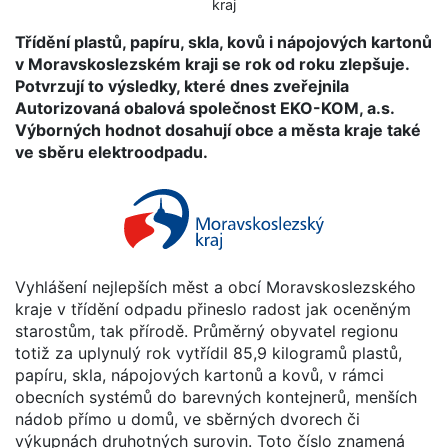
kraj
Třídění plastů, papíru, skla, kovů i nápojových kartonů
v Moravskoslezském kraji se rok od roku zlepšuje.
Potvrzují to výsledky, které dnes zveřejnila
Autorizovaná obalová společnost EKO-KOM, a.s.
Výborných hodnot dosahují obce a města kraje také
ve sběru elektroodpadu.
Vyhlášení nejlepších měst a obcí Moravskoslezského
kraje v třídění odpadu přineslo radost jak oceněným
starostům, tak přírodě. Průměrný obyvatel regionu
totiž za uplynulý rok vytřídil 85,9 kilogramů plastů,
papíru, skla, nápojových kartonů a kovů, v rámci
obecních systémů do barevných kontejnerů, menších
nádob přímo u domů, ve sběrných dvorech či
výkupnách druhotných surovin. Toto číslo znamená