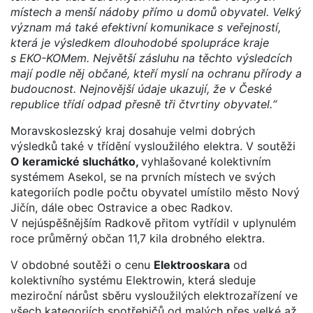
místech a menší nádoby přímo u domů obyvatel. Velký
význam má také efektivní komunikace s veřejností,
která je výsledkem dlouhodobé spolupráce kraje
s EKO-KOMem. Největší zásluhu na těchto výsledcích
mají podle něj občané, kteří myslí na ochranu přírody a
budoucnost. Nejnovější údaje ukazují, že v České
republice třídí odpad přesně tři čtvrtiny obyvatel.“
Moravskoslezský kraj dosahuje velmi dobrých
výsledků také v třídění vysloužilého elektra. V soutěži
O keramické sluchátko,
vyhlašované kolektivním
systémem Asekol, se na prvních místech ve svých
kategoriích podle počtu obyvatel umístilo město Nový
Jičín, dále obec Ostravice a obec Radkov.
V nejúspěšnějším Radkově přitom vytřídil v uplynulém
roce průměrný občan 11,7 kila drobného elektra.
V obdobné soutěži o cenu
Elektrooskara
od
kolektivního systému Elektrowin, která sleduje
meziroční nárůst sběru vysloužilých elektrozařízení ve
všech kategoriích spotřebičů od malých přes velké až