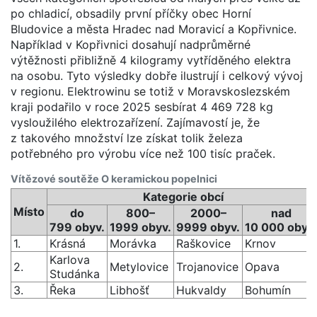
po chladicí, obsadily první příčky obec Horní
Bludovice a města Hradec nad Moravicí a Kopřivnice.
Například v Kopřivnici dosahují nadprůměrné
výtěžnosti přibližně 4 kilogramy vytříděného elektra
na osobu. Tyto výsledky dobře ilustrují i celkový vývoj
v regionu. Elektrowinu se totiž v Moravskoslezském
kraji podařilo v roce 2025 sesbírat 4 469 728 kg
vysloužilého elektrozařízení. Zajímavostí je, že
z takového množství lze získat tolik železa
potřebného pro výrobu více než 100 tisíc praček.
Vítězové soutěže O keramickou popelnici
Kategorie obcí
Místo
do
800–
2000–
nad
799 obyv.
1999 obyv.
9999 obyv.
10 000 obyv.
1.
Krásná
Morávka
Raškovice
Krnov
Karlova
2.
Metylovice
Trojanovice
Opava
Studánka
3.
Řeka
Libhošť
Hukvaldy
Bohumín