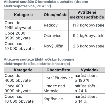
Vítězové soutěže O keramické sluchátko (drobné
elektrospotřebiče, PC a TV)
Vytříděné
Kategorie
Obec/město
elektrospotřebiče
Obce do
Radkov
11,7 kg/obyvatele
1999 obyvatel
Obce 2000–
Ostravice
9,2 kg/obyvatele
9999 obyvatel
Obce nad
Nový Jičín
2,6 kg/obyvatele
10 000 obyvatel
Vítězové soutěže ElektroOskar (objemné
elektrospotřebiče, elektrické nástroje)
Kategorie
Obec/město
Výsledek
Obce do
nárůst sběru
Horní Bludovice
4000 obyvatel
o 190 %
Obce 4001–
Hradec nad
nárůst sběru
9999 obyvatel
Moravicí
o 24 %
Obce nad
nárůst sběru
Kopřivnice
10 000 obyvatel
o 14 %