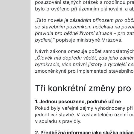
posuzování stejných otázek a rozdílnou pra
bylo prověřeno při územním plánování, a 
„Tato novela je zásadním přínosem pro obč
se stavebním pozemkem nečekala na povolen
pravidla pro běžné životní situace – pro za
bydlení,“
popisuje ministryně Mrázová.
Návrh zákona omezuje počet samostatných 
„Člověk má dopředu vědět, zda jeho záměr
byrokracie, více právní jistoty a rychlejš
zmocněnkyně pro implementaci stavebního
Tři konkrétní změny pro
1. Jednou posouzeno, podruhé už ne
Pokud byly veřejné zájmy vyhodnoceny při 
jednotlivé stavbě. V zastavitelném území 
v souladu s pravidly.
2. Předběžná informace jako služba obča