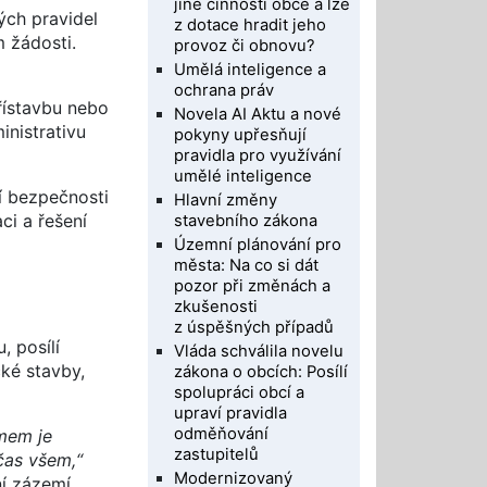
jiné činnosti obce a lze
ých pravidel
z dotace hradit jeho
 žádosti.
provoz či obnovu?
Umělá inteligence a
ochrana práv
řístavbu nebo
Novela AI Aktu a nové
inistrativu
pokyny upřesňují
pravidla pro využívání
umělé inteligence
í bezpečnosti
Hlavní změny
ci a řešení
stavebního zákona
Územní plánování pro
města: Na co si dát
pozor při změnách a
zkušenosti
z úspěšných případů
, posílí
Vláda schválila novelu
cké stavby,
zákona o obcích: Posílí
spolupráci obcí a
upraví pravidla
odměňování
émem je
zastupitelů
 čas všem,“
Modernizovaný
í zázemí,