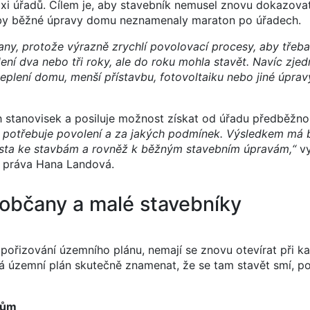
xi úřadů. Cílem je, aby stavebník nemusel znovu dokazovat
aby běžné úpravy domu neznamenaly maraton po úřadech.
any, protože výrazně zrychlí povolovací procesy, aby třeb
í dva nebo tři roky, ale do roku mohla stavět. Navíc zje
teplení domu, menší přístavbu, fotovoltaiku nebo jiné úpra
stanovisek a posiluje možnost získat od úřadu předběžnou
 potřebuje povolení a za jakých podmínek. Výsledkem má
í cesta ke stavbám a rovněž k běžným stavebním úpravám,“
vy
 práva Hana Landová.
 občany a malé stavebníky
pořizování územního plánu, nemají se znovu otevírat při k
má územní plán skutečně znamenat, že se tam stavět smí, p
nům