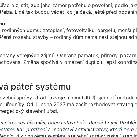
ad a zjistit, zda jeho záměr potřebuje povolení, podle jak
eba. Lidé tak budou vědět, co je čeká, ještě před podáním
omu
ů rodinných domů: zateplení, fotovoltaiku, pergolu, menší p
iměřená rozsahu stavby – rodinný dům nemá nést stejnou adm
hrany veřejných zájmů. Ochrana památek, přírody, požárn
hována. Změna spočívá v omezení duplicit, lepší koordina
ová páteř systému
tavební správy. Úřad rozvoje území (URU) sjednotí metodiku
ro úředníky. Od 1. ledna 2027 má začít rozhodovat strategi
ergetický stavební úřad.
s čím dnes úředníci, obce i stavebníci denně bojují. Probl
tatek lidí, přetížení a množství administrativy, která bere
ředníci díky novému systému stavební správy získají stabiln