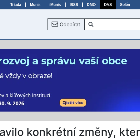
Triada
Munis
iMunis
ISSS
DMO
DVS
Solón
Odebírat
avilo konkrétní změny, kte