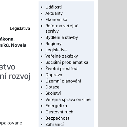
Události
Aktuality
Ekonomika
Reforma veřejné
Legislativa
správy
Bydlení a stavby
zákona.
Regiony
bníků. Novela
Legislativa
Veřejné zakázky
Sociální problematika
Životní prostředí
Doprava
Územní plánování
Dotace
Školství
Veřejná správa on-line
Energetika
Cestovní ruch
Bezpečnost
 opakované
Zahraničí