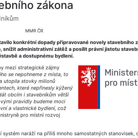
vebního zákona
dníkům
MMR ČR
tavilo konkrétní dopady připravované novely stavebního 
nížit administrativní zátěž a posílit právní jistotu stave
 výstavbě a dostupnému bydlení.
y mezi strategické zájmy
rého se nepohneme z místa, to
a utopila stovky milionů
entech, které nepřinesly kýžený
át obcím i stavebníkům větší
novými pravidly budeme moci
ní a vlastnické bydlení, což
nistryně pro místní rozvoj
 systém naráží na příliš mnoho samostatných stanovisek,