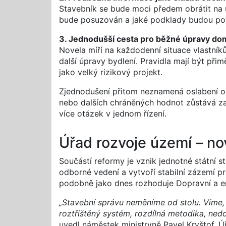
Stavebník se bude moci předem obrátit na úř
bude posuzován a jaké podklady budou potř
3. Jednodušší cesta pro běžné úpravy d
Novela míří na každodenní situace vlastník
další úpravy bydlení. Pravidla mají být př
jako velký rizikový projekt.
Zjednodušení přitom neznamená oslabení oc
nebo dalších chráněných hodnot zůstává zac
více otázek v jednom řízení.
Úřad rozvoje území – n
Součástí reformy je vznik jednotné státní s
odborné vedení a vytvoří stabilní zázemí p
podobně jako dnes rozhoduje Dopravní a en
„Stavební správu neměníme od stolu. Víme, 
roztříštěný systém, rozdílná metodika, nedos
uvedl náměstek ministryně Pavel Kryštof. Ú