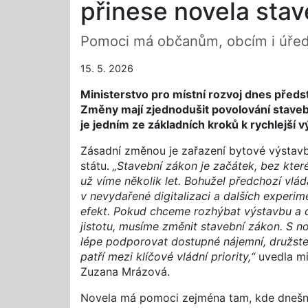
přinese novela sta
Pomoci má občanům, obcím i úře
15. 5. 2026
Ministerstvo pro místní rozvoj dnes předs
Změny mají zjednodušit povolování staveb, s
je jedním ze základních kroků k rychlejší
Zásadní změnou je zařazení bytové výstavb
státu.
„Stavební zákon je začátek, bez kte
už víme několik let. Bohužel předchozí vlád
v nevydařené digitalizaci a dalších experim
efekt. Pokud chceme rozhýbat výstavbu a d
jistotu, musíme změnit stavební zákon. S 
lépe podporovat dostupné nájemní, družstev
patří mezi klíčové vládní priority,“
uvedla mi
Zuzana Mrázová.
Novela má pomoci zejména tam, kde dnešní