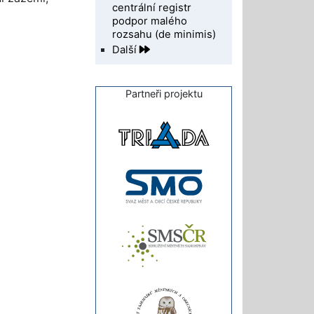
centrální registr
podpor malého
rozsahu (de minimis)
Další
Partneři projektu