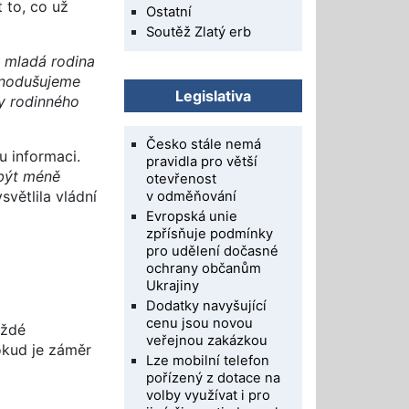
 to, co už
Ostatní
Soutěž Zlatý erb
a mladá rodina
dnodušujeme
Legislativa
vy rodinného
Česko stále nemá
 informaci.
pravidla pro větší
 být méně
otevřenost
světlila vládní
v odměňování
Evropská unie
zpřísňuje podmínky
pro udělení dočasné
ochrany občanům
Ukrajiny
Dodatky navyšující
cenu jsou novou
aždé
veřejnou zakázkou
okud je záměr
Lze mobilní telefon
pořízený z dotace na
volby využívat i pro