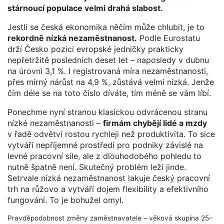
stárnoucí populace velmi drahá slabost.
Jestli se česká ekonomika něčím může chlubit, je to
rekordně nízká nezaměstnanost.
Podle Eurostatu
drží Česko pozici evropské jedničky prakticky
nepřetržitě posledních deset let – naposledy v dubnu
na úrovni 3,1 %. I registrovaná míra nezaměstnanosti,
přes mírný nárůst na 4,9 %, zůstává velmi nízká. Jenže
čím déle se na toto číslo díváte, tím méně se vám líbí.
Ponechme nyní stranou klasickou odvrácenou stranu
nízké nezaměstnanosti –
firmám chybějí lidé a mzdy
v řadě odvětví rostou rychleji než produktivita. To sice
vytváří nepříjemné prostředí pro podniky závislé na
levné pracovní síle, ale z dlouhodobého pohledu to
nutně špatně není. Skutečný problém leží jinde.
Setrvale nízká nezaměstnanost lakuje český pracovní
trh na růžovo a vytváří dojem flexibility a efektivního
fungování. To je bohužel omyl.
Pravděpodobnost změny zaměstnavatele – věková skupina 25–