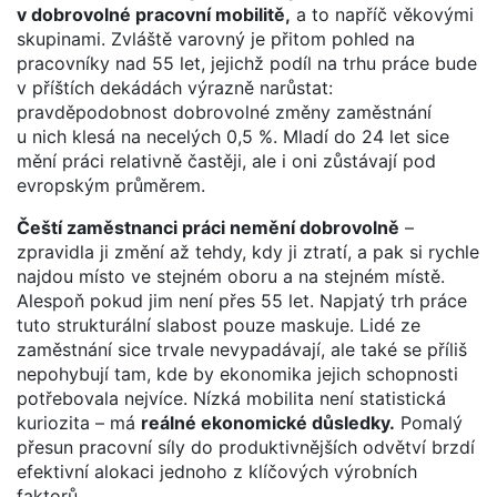
v dobrovolné pracovní mobilitě,
a to napříč věkovými
skupinami. Zvláště varovný je přitom pohled na
pracovníky nad 55 let, jejichž podíl na trhu práce bude
v příštích dekádách výrazně narůstat:
pravděpodobnost dobrovolné změny zaměstnání
u nich klesá na necelých 0,5 %. Mladí do 24 let sice
mění práci relativně častěji, ale i oni zůstávají pod
evropským průměrem.
Čeští zaměstnanci práci nemění dobrovolně
–
zpravidla ji změní až tehdy, kdy ji ztratí, a pak si rychle
najdou místo ve stejném oboru a na stejném místě.
Alespoň pokud jim není přes 55 let. Napjatý trh práce
tuto strukturální slabost pouze maskuje. Lidé ze
zaměstnání sice trvale nevypadávají, ale také se příliš
nepohybují tam, kde by ekonomika jejich schopnosti
potřebovala nejvíce. Nízká mobilita není statistická
kuriozita – má
reálné ekonomické důsledky.
Pomalý
přesun pracovní síly do produktivnějších odvětví brzdí
efektivní alokaci jednoho z klíčových výrobních
faktorů.