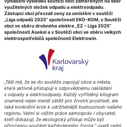
vyhlášení výsledků soutěží obcí zaměřených na sběr
využitelných složek odpadu a elektroodpadu.
Zástupci obcí převzali ceny za umístěni v soutěži
„Liga odpadů 2025“ společnosti EKO-KOM, v Soutěži
obcí ve sběru drobného elektra „EZ – Liga 2025“
společnosti Asekol a v Soutěži obcí ve sběru velkých
elektrospotřebičů společnosti Elektrowin.
„Těší mě, že se do soutěže zapojují obce a města,
která aktivně přistupují k odpovědnému nakládání
s odpady a elektroodpady. Každý vytříděný kilogram
znamená nejen menší zátěž pro životní prostředí, ale
také konkrétní krok k udržitelnější budoucnosti našeho
regionu. Velmi si vážím práce samospráv i obyvatel,
kteří dokazují, že ekologický přístup může být
přirozenou součástí každodenního života,“
uvedl radní