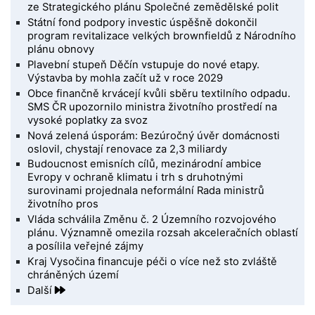
ze Strategického plánu Společné zemědělské polit
Státní fond podpory investic úspěšně dokončil
program revitalizace velkých brownfieldů z Národního
plánu obnovy
Plavební stupeň Děčín vstupuje do nové etapy.
Výstavba by mohla začít už v roce 2029
Obce finančně krvácejí kvůli sběru textilního odpadu.
SMS ČR upozornilo ministra životního prostředí na
vysoké poplatky za svoz
Nová zelená úsporám: Bezúročný úvěr domácnosti
oslovil, chystají renovace za 2,3 miliardy
Budoucnost emisních cílů, mezinárodní ambice
Evropy v ochraně klimatu i trh s druhotnými
surovinami projednala neformální Rada ministrů
životního pros
Vláda schválila Změnu č. 2 Územního rozvojového
plánu. Významně omezila rozsah akceleračních oblastí
a posílila veřejné zájmy
Kraj Vysočina financuje péči o více než sto zvláště
chráněných území
Další