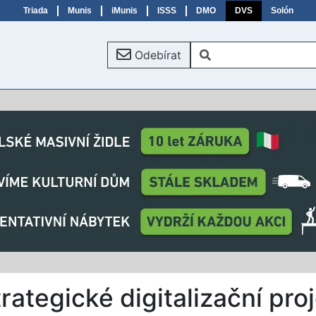
Triada
Munis
iMunis
ISSS
DMO
DVS
Solón
Odebírat
rategické digitalizační pro