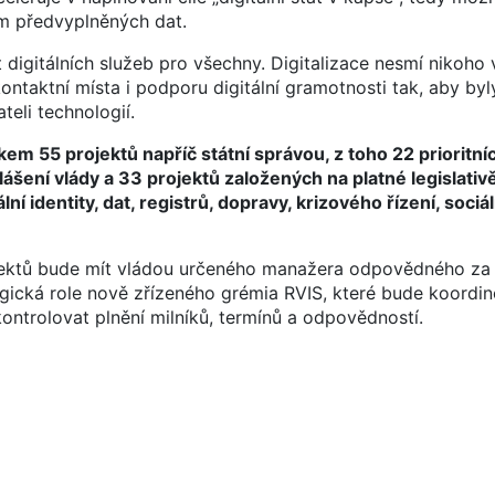
ím předvyplněných dat.
digitálních služeb pro všechny. Digitalizace nesmí nikoho 
ntaktní místa i podporu digitální gramotnosti tak, aby byly
teli technologií.
m 55 projektů napříč státní správou, z toho 22 prioritní
ení vlády a 33 projektů založených na platné legislativě.
ální identity, dat, registrů, dopravy, krizového řízení, soci
jektů bude mít vládou určeného manažera odpovědného za j
egická role nově zřízeného grémia RVIS, které bude koordino
kontrolovat plnění milníků, termínů a odpovědností.