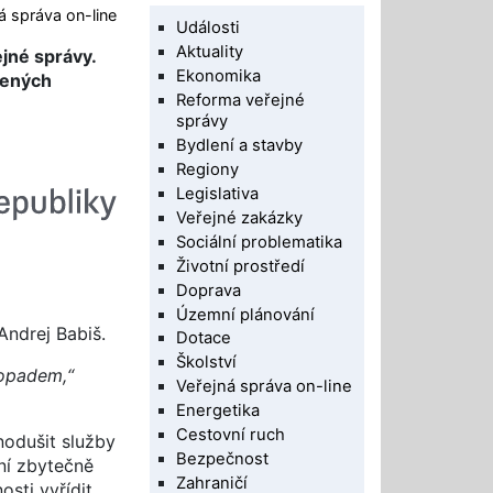
á správa on-line
Události
Aktuality
ejné správy.
Ekonomika
jených
Reforma veřejné
správy
Bydlení a stavby
Regiony
Legislativa
Veřejné zakázky
Sociální problematika
Životní prostředí
Doprava
Územní plánování
Andrej Babiš.
Dotace
Školství
dopadem,“
Veřejná správa on-line
Energetika
Cestovní ruch
nodušit služby
Bezpečnost
ení zbytečně
Zahraničí
osti vyřídit