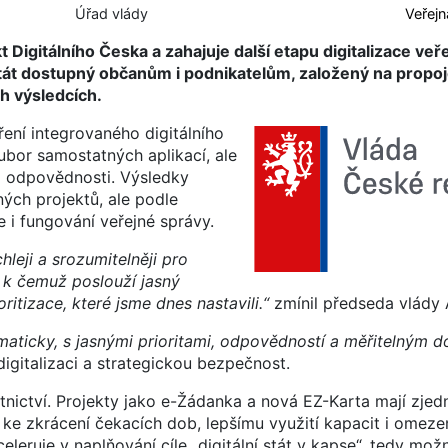
Úřad vlády
Veřejn
Digitálního Česka a zahajuje další etapu digitalizace veř
 stát dostupný občanům i podnikatelům, založený na propo
h výsledcích.
ření integrovaného digitálního
ubor samostatných aplikací, ale
a odpovědnosti. Výsledky
ých projektů, ale podle
 i fungování veřejné správy.
leji a srozumitelněji pro
, k čemuž poslouží jasný
itizace, které jsme dnes nastavili.“
zmínil předseda vlády 
stematicky, s jasnými prioritami, odpovědností a měřitelným 
igitalizaci a strategickou bezpečnost.
votnictví. Projekty jako e-Žádanka a nová EZ-Karta mají zjed
ět ke zkrácení čekacích dob, lepšímu využití kapacit i omez
eruje v naplňování cíle „digitální stát v kapse“, tedy možn