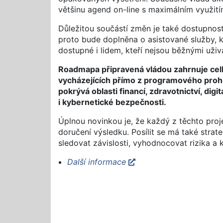
většinu agend on-line s maximálním využit
Důležitou součástí změn je také dostupnost 
proto bude doplněna o asistované služby, ko
dostupné i lidem, kteří nejsou běžnými uživa
Roadmapa připravená vládou zahrnuje celke
vycházejících přímo z programového prohláš
pokrývá oblasti financí, zdravotnictví, digit
i kybernetické bezpečnosti.
Úplnou novinkou je, že každý z těchto pro
doručení výsledku. Posílit se má také strat
sledovat závislosti, vyhodnocovat rizika a 
Další informace