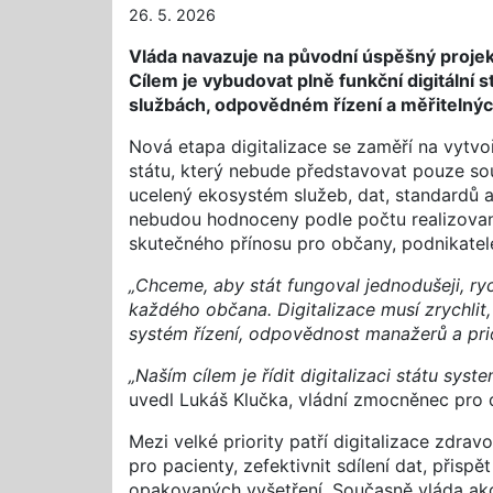
26. 5. 2026
Vláda navazuje na původní úspěšný projekt 
Cílem je vybudovat plně funkční digitální
službách, odpovědném řízení a měřitelnýc
Nová etapa digitalizace se zaměří na vytvo
státu, který nebude představovat pouze so
ucelený ekosystém služeb, dat, standardů 
nebudou hodnoceny podle počtu realizovan
skutečného přínosu pro občany, podnikatele
„Chceme, aby stát fungoval jednodušeji, rych
každého občana. Digitalizace musí zrychlit
systém řízení, odpovědnost manažerů a prior
„Naším cílem je řídit digitalizaci státu sy
uvedl Lukáš Klučka, vládní zmocněnec pro d
Mezi velké priority patří digitalizace zdra
pro pacienty, zefektivnit sdílení dat, přisp
opakovaných vyšetření. Současně vláda akcel