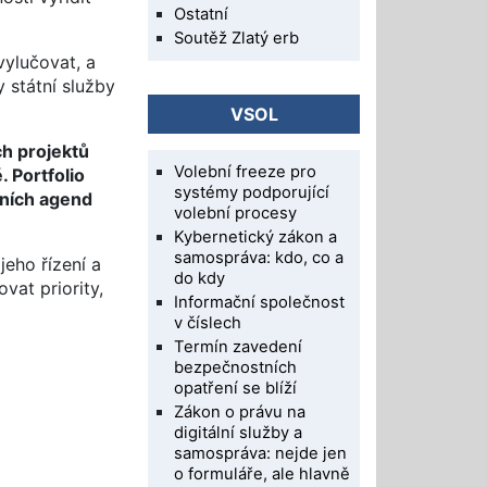
Ostatní
Soutěž Zlatý erb
vylučovat, a
 státní služby
VSOL
ch projektů
Volební freeze pro
 Portfolio
systémy podporující
álních agend
volební procesy
Kybernetický zákon a
samospráva: kdo, co a
eho řízení a
do kdy
vat priority,
Informační společnost
v číslech
Termín zavedení
bezpečnostních
opatření se blíží
Zákon o právu na
digitální služby a
samospráva: nejde jen
o formuláře, ale hlavně