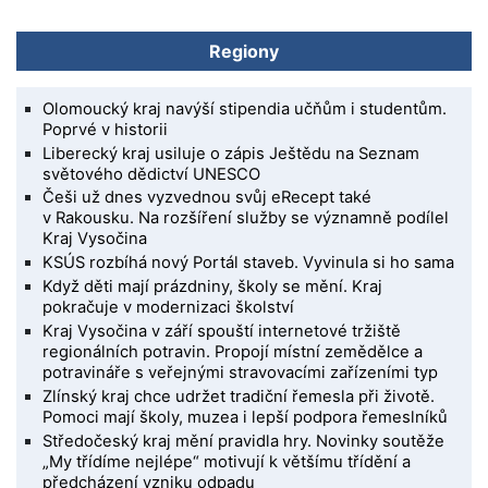
Regiony
Olomoucký kraj navýší stipendia učňům i studentům.
Poprvé v historii
Liberecký kraj usiluje o zápis Ještědu na Seznam
světového dědictví UNESCO
Češi už dnes vyzvednou svůj eRecept také
v Rakousku. Na rozšíření služby se významně podílel
Kraj Vysočina
KSÚS rozbíhá nový Portál staveb. Vyvinula si ho sama
Když děti mají prázdniny, školy se mění. Kraj
pokračuje v modernizaci školství
Kraj Vysočina v září spouští internetové tržiště
regionálních potravin. Propojí místní zemědělce a
potravináře s veřejnými stravovacími zařízeními typ
Zlínský kraj chce udržet tradiční řemesla při životě.
Pomoci mají školy, muzea i lepší podpora řemeslníků
Středočeský kraj mění pravidla hry. Novinky soutěže
„My třídíme nejlépe“ motivují k většímu třídění a
předcházení vzniku odpadu