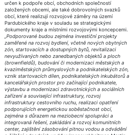
určen k podpoře obcí, obchodních společností
založených obcemi, ale také dobrovolných svazků
obcí, které realizují rozvojové záměry na území
Pardubického kraje v souladu se strategickými
dokumenty kraje a místními rozvojovými koncepcemi.
„Podporované budou zejména investiční projekty
zaměřené na rozvoj bydlení, včetně nových obytných
zón, startovacích a dostupných bytů, revitalizaci
nevyužívaných nebo zanedbaných objektů a ploch
(brownfieldů), budování či modernizaci městských a
kvaziměstských průmyslových a podnikatelských zón,
vznik startovacích dílen, podnikatelských inkubátorů a
kancelářských prostor pro začínající podnikatele,
výstavbu a modernizaci zdravotnických a sociálních
zařízení a související infrastruktury, rozvoj
infrastruktury cestovního ruchu, realizaci opatření
podporujících energetickou soběstačnost obcí,
zejména s důrazem na meziobecní spolupráci a
integrovaná řešení, zakládání a rozvoj komunitních
center, zajištění zásobování pitnou vodou a odvádění