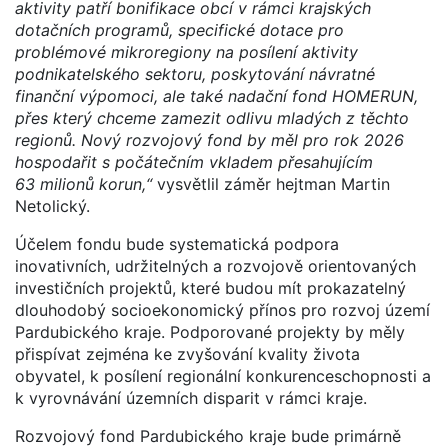
aktivity patří bonifikace obcí v rámci krajských
dotačních programů, specifické dotace pro
problémové mikroregiony na posílení aktivity
podnikatelského sektoru, poskytování návratné
finanční výpomoci, ale také nadační fond HOMERUN,
přes který chceme zamezit odlivu mladých z těchto
regionů. Nový rozvojový fond by měl pro rok 2026
hospodařit s počátečním vkladem přesahujícím
63 milionů korun,“
vysvětlil záměr hejtman Martin
Netolický.
Účelem fondu bude systematická podpora
inovativních, udržitelných a rozvojově orientovaných
investičních projektů, které budou mít prokazatelný
dlouhodobý socioekonomický přínos pro rozvoj území
Pardubického kraje. Podporované projekty by měly
přispívat zejména ke zvyšování kvality života
obyvatel, k posílení regionální konkurenceschopnosti a
k vyrovnávání územních disparit v rámci kraje.
Rozvojový fond Pardubického kraje bude primárně