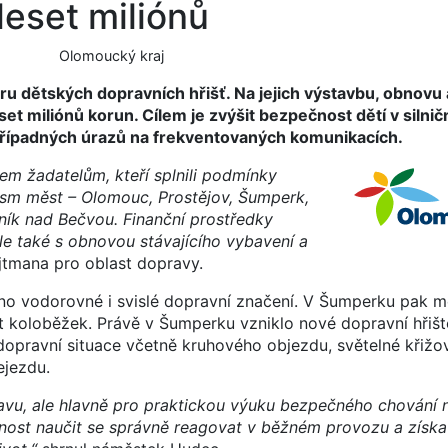
deset miliónů
Olomoucký kraj
ru dětských dopravních hřišť. Na jejich výstavbu, obnovu 
et miliónů korun. Cílem je zvýšit bezpečnost dětí v silni
 případných úrazů na frekventovaných komunikacích.
em žadatelům, kteří splnili podmínky
osm měst – Olomouc, Prostějov, Šumperk,
pník nad Bečvou. Finanční prostředky
le také s obnovou stávajícího vybavení a
jtmana pro oblast dopravy.
no vodorovné i svislé dopravní značení. V Šumperku pak m
t koloběžek. Právě v Šumperku vzniklo nové dopravní hřišt
 dopravní situace včetně kruhového objezdu, světelné křižo
ejezdu.
avu, ale hlavně pro praktickou výuku bezpečného chování na
žnost naučit se správně reagovat v běžném provozu a získa