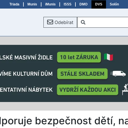
Triada
Munis
iMunis
ISSS
DMO
DVS
Solón
Odebírat
poruje bezpečnost dětí, n