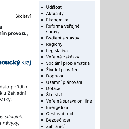
Události
Aktuality
Školství
Ekonomika
Reforma veřejné
a
správy
čním provozu,
Bydlení a stavby
Regiony
Legislativa
Veřejné zakázky
Sociální problematika
Životní prostředí
Doprava
Územní plánování
ěsto pořídilo
Dotace
ě u Základní
Školství
vatky,
Veřejná správa on-line
Energetika
Cestovní ruch
 silnicích.
Bezpečnost
t návyky,
Zahraničí