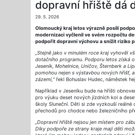
dopravní hřiště dá 
29. 5. 2026
Olomoucký kraj letos výrazně posílí podpo
modernizaci vyčlenil ve svém rozpočtu des
podpořit dopravní výchovu a snížit riziko
„Stejně jako v minulém roce kraj vyhověl vš
dotačního programu. Podporu letos získá 
Jeseník, Mohelnice, Uničov, Šternberk a Li
pomohou nejen s výstavbou nových hřišť, a
zázemí,“
řekl Bohuslav Hudec, náměstek he
Například v Jeseníku bude na hřišti obnove
pro výuku deset nových jízdních kol a dese
školy Sluneční. Děti si zde vyzkouší reálné
přechodů pro chodce nebo železničního př
„Dopravní hřiště nejsou jen místem pro záb
Díky podpoře ze strany kraje mají děti mo