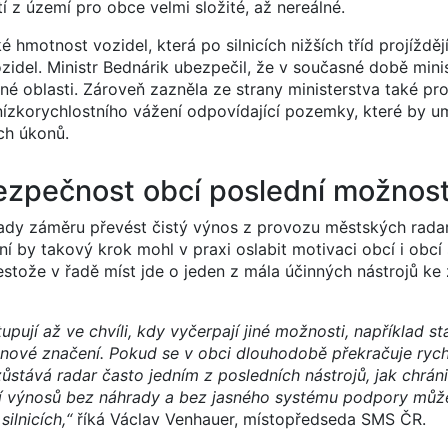
í z území pro obce velmi složité, až nereálné.
 hmotnost vozidel, která po silnicích nižších tříd projíždě
ozidel. Ministr Bednárik ubezpečil, že v současné době mini
dené oblasti. Zároveň zazněla ze strany ministerstva také 
 nízkorychlostního vážení odpovídající pozemky, které by u
ch úkonů.
ezpečnost obcí poslední možnost
y záměru převést čistý výnos z provozu městských radar
ní by takový krok mohl v praxi oslabit motivaci obcí i obcí
tože v řadě míst jde o jeden z mála účinných nástrojů ke 
upují až ve chvíli, kdy vyčerpají jiné možnosti, například st
nové značení. Pokud se v obci dlouhodobě překračuje rychl
 zůstává radar často jedním z posledních nástrojů, jak chrá
ní výnosů bez náhrady a bez jasného systému podpory můž
ilnicích,“
říká Václav Venhauer, místopředseda SMS ČR.