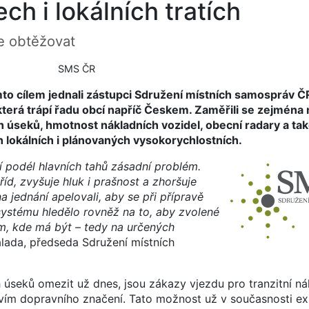
ch i lokálních tratích
e obtěžovat
SMS ČR
ímto cílem jednali zástupci Sdružení místních samospráv 
rá trápí řadu obcí napříč Českem. Zaměřili se zejména n
 úseků, hmotnost nákladních vozidel, obecní radary a ta
ch lokálních i plánovaných vysokorychlostních.
í podél hlavních tahů zásadní problém.
tříd, zvyšuje hluk i prašnost a zhoršuje
 jednání apelovali, aby se při přípravě
ystému hledělo rovněž na to, aby zvolené
am, kde má být – tedy na určených
alada, předseda Sdružení místních
 úseků omezit už dnes, jsou zákazy vjezdu pro tranzitní ná
ictvím dopravního značení. Tato možnost už v současnosti exis