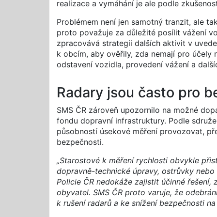
realizace a vymáhání je ale podle zkušenost
Problémem není jen samotný tranzit, ale také
proto považuje za důležité posílit vážení v
zpracovává strategii dalších aktivit v uve
k obcím, aby ověřily, zda nemají pro účely
odstavení vozidla, provedení vážení a další
Radary jsou často pro b
SMS ČR zároveň upozornilo na možné dopad
fondu dopravní infrastruktury. Podle sdruže
působností úsekové měření provozovat, přes
bezpečnosti.
„Starostové k měření rychlosti obvykle přist
dopravně-technické úpravy, ostrůvky nebo 
Policie ČR nedokáže zajistit účinné řešení,
obyvatel. SMS ČR proto varuje, že odebrá
k rušení radarů a ke snížení bezpečnosti na s