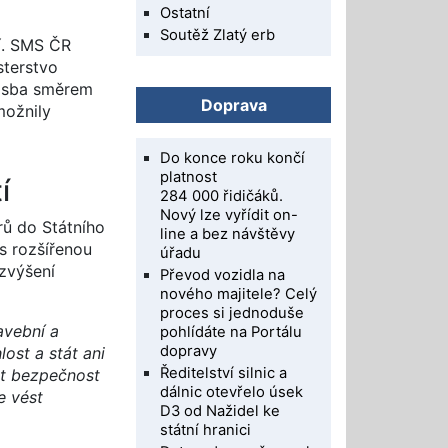
Ostatní
Soutěž Zlatý erb
jí. SMS ČR
sterstvo
prosba směrem
Doprava
možnily
Do konce roku končí
platnost
í
284 000 řidičáků.
Nový lze vyřídit on-
ů do Státního
line a bez návštěvy
 s rozšířenou
úřadu
zvýšení
Převod vozidla na
nového majitele? Celý
proces si jednoduše
avební a
pohlídáte na Portálu
dopravy
ost a stát ani
Ředitelství silnic a
nit bezpečnost
dálnic otevřelo úsek
e vést
D3 od Nažidel ke
státní hranici