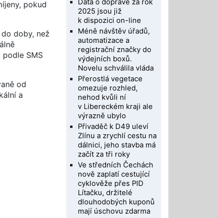
Data o dopravě za rok
míjeny, pokud
2025 jsou již
k dispozici on-line
Méně návštěv úřadů,
í do doby, než
automatizace a
álně
registrační značky do
ýt podle SMS
výdejních boxů.
Novelu schválila vláda
Přerostlá vegetace
vaně od
omezuje rozhled,
ální a
nehod kvůli ní
v Libereckém kraji ale
výrazně ubylo
Přivaděč k D49 uleví
Zlínu a zrychlí cestu na
dálnici, jeho stavba má
začít za tři roky
Ve středních Čechách
nově zaplatí cestující
cyklověže přes PID
Lítačku, držitelé
dlouhodobých kuponů
mají úschovu zdarma