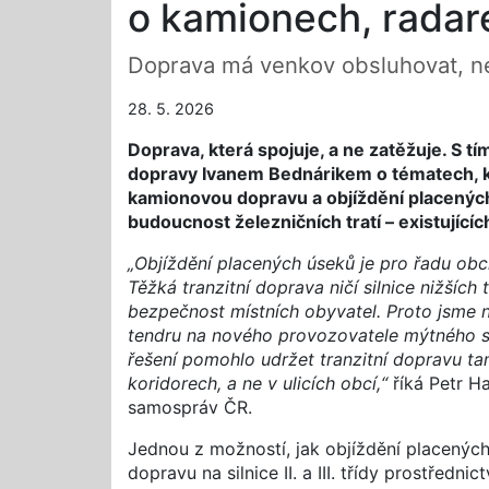
o kamionech, radare
Doprava má venkov obsluhovat, n
28. 5. 2026
Doprava, která spojuje, a ne zatěžuje. S t
dopravy Ivanem Bednárikem o tématech, kte
kamionovou dopravu a objíždění placených
budoucnost železničních tratí – existující
„Objíždění placených úseků je pro řadu obc
Těžká tranzitní doprava ničí silnice nižších 
bezpečnost místních obyvatel. Proto jsme na
tendru na nového provozovatele mýtného s
řešení pomohlo udržet tranzitní dopravu t
koridorech, a ne v ulicích obcí,“
říká Petr H
samospráv ČR.
Jednou z možností, jak objíždění placených
dopravu na silnice II. a III. třídy prostředn