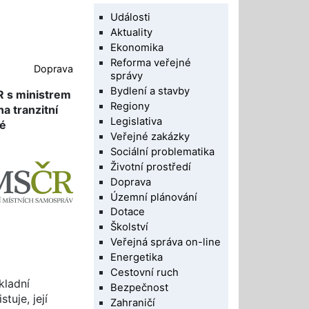
Události
Aktuality
Ekonomika
Reforma veřejné
Doprava
správy
Bydlení a stavby
ČR s ministrem
Regiony
a tranzitní
Legislativa
ké
Veřejné zakázky
Sociální problematika
Životní prostředí
Doprava
Územní plánování
Dotace
Školství
Veřejná správa on-line
Energetika
Cestovní ruch
kladní
Bezpečnost
tuje, její
Zahraničí