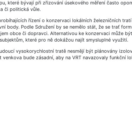
pu, které bývají při zřizování úsekového měření často opo
 či politická vůle.
bíhajících řízení o konzervaci lokálních železničních trat
vní body. Podle Sdružení by se nemělo stát, že se trať form
 zájem obce či dopravci. Alternativou ke konzervaci může b
 subjektům, které pro ně dokážou najít smysluplné využití.
udoucí vysokorychlostní tratě nesmějí být plánovány izolo
t venkova bude zásadní, aby na VRT navazovaly funkční lok