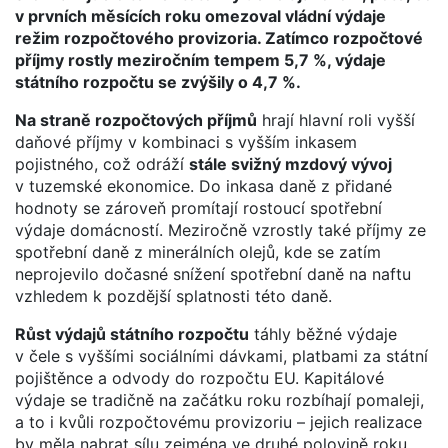
v prvních měsících roku omezoval vládní výdaje
režim rozpočtového provizoria. Zatímco rozpočtové
příjmy rostly meziročním tempem 5,7 %, výdaje
státního rozpočtu se zvýšily o 4,7 %.
Na straně rozpočtových příjmů
hrají hlavní roli vyšší
daňové příjmy v kombinaci s vyšším inkasem
pojistného, což odráží
stále svižný mzdový vývoj
v tuzemské ekonomice. Do inkasa daně z přidané
hodnoty se zároveň promítají rostoucí spotřební
výdaje domácností. Meziročně vzrostly také příjmy ze
spotřební daně z minerálních olejů, kde se zatím
neprojevilo dočasné snížení spotřební daně na naftu
vzhledem k pozdější splatnosti této daně.
Růst výdajů státního rozpočtu
táhly běžné výdaje
v čele s vyššími sociálními dávkami, platbami za státní
pojištěnce a odvody do rozpočtu EU. Kapitálové
výdaje se tradičně na začátku roku rozbíhají pomaleji,
a to i kvůli rozpočtovému provizoriu – jejich realizace
by měla nabrat sílu zejména ve druhé polovině roku.