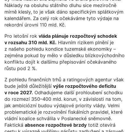
Náklady na obsluhu státního dluhu sice meziročně
mírně klesly, to je však dáno specifickým splátkovým
kalendářem. Za celý rok očekáváme tyto výdaje na
rekordní úrovni 110 mld. Kč.
Pro letošní rok
vláda plánuje rozpočtový schodek
v rozsahu 310 mld. Kč.
Hlavním rizikem plnění je
z našeho pohledu kondice tuzemské ekonomiky –
zejména pokud by mělo v důsledku blízkovýchodního
konfliktu dojít k dalšímu přepisování očekávaného
růstu pod 2 %.
Z pohledu finančních trhů a ratingových agentur však
bude ještě důležitější
výše rozpočtového deficitu
v roce 2027.
Odhadujeme další prohloubení schodku
do rozmezí 350–400 mld. korun, v závislosti na tom,
jak ambiciózní budou výdajové priority vlády. Velmi
problematické je rozvolnění fiskálních pravidel, které
vládní koalice schválila v Poslanecké sněmovně.
Faktická
absence rozpočtové brzdy
totiž otevírá
cestu k výrazně vyššímu nárůstu zadlužení a zároveň