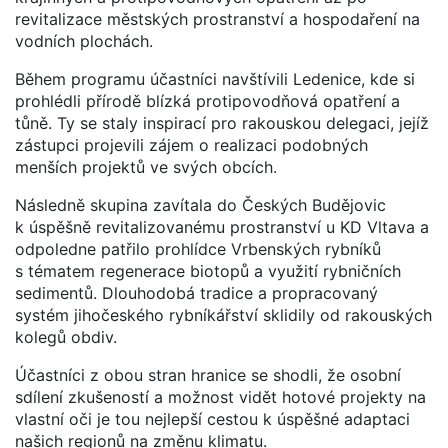
revitalizace městských prostranství a hospodaření na
vodních plochách.
Během programu účastníci navštívili Ledenice, kde si
prohlédli přírodě blízká protipovodňová opatření a
tůně. Ty se staly inspirací pro rakouskou delegaci, jejíž
zástupci projevili zájem o realizaci podobných
menších projektů ve svých obcích.
Následně skupina zavítala do Českých Budějovic
k úspěšně revitalizovanému prostranství u KD Vltava a
odpoledne patřilo prohlídce Vrbenských rybníků
s tématem regenerace biotopů a využití rybničních
sedimentů. Dlouhodobá tradice a propracovaný
systém jihočeského rybníkářství sklidily od rakouských
kolegů obdiv.
Účastníci z obou stran hranice se shodli, že osobní
sdílení zkušeností a možnost vidět hotové projekty na
vlastní oči je tou nejlepší cestou k úspěšné adaptaci
našich regionů na změnu klimatu.