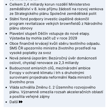
Celkem 2,4 miliardy korun rozdělí Ministerstvo
zemědělství v 8. kole příjmu žádostí na rozvoj venkova
ze Strategického plánu Společné zemědělské polit
Státní fond podpory investic úspěšně dokončil
program revitalizace velkých brownfieldů z Národního
plánu obnovy
Plavební stupeň Děčín vstupuje do nové etapy.
Výstavba by mohla začít už v roce 2029
Obce finančně krvácejí kvůli sběru textilního odpadu.
SMS ČR upozornilo ministra životního prostředí na
vysoké poplatky za svoz
Nová zelená úsporám: Bezúročný úvěr domácnosti
oslovil, chystají renovace za 2,3 miliardy
Budoucnost emisních cílů, mezinárodní ambice
Evropy v ochraně klimatu i trh s druhotnými
surovinami projednala neformální Rada ministrů
životního pros
Vláda schválila Změnu č. 2 Územního rozvojového
plánu. Významně omezila rozsah akceleračních oblastí
a posílila veřejné zájmy
Další