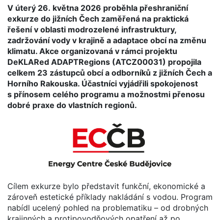
V úterý 26. května 2026 proběhla přeshraniční
exkurze do jižních Čech zaměřená na praktická
řešení v oblasti modrozelené infrastruktury,
zadržování vody v krajině a adaptace obcí na změnu
klimatu. Akce organizovaná v rámci projektu
DeKLARed ADAPTRegions (ATCZ00031) propojila
celkem 23 zástupců obcí a odborníků z jižních Čech a
Horního Rakouska. Účastníci vyjádřili spokojenost
s přínosem celého programu a možnostmi přenosu
dobré praxe do vlastních regionů.
Cílem exkurze bylo představit funkční, ekonomické a
zároveň estetické příklady nakládání s vodou. Program
nabídl ucelený pohled na problematiku – od drobných
krajinných a protipovodňových opatření až po