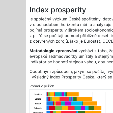
Index prosperity
je společný výzkum České spořitelny, dato
v dlouhodobém horizontu měří a analyzuje 
pojímá prosperitu v širokém socioekonom
z pilířů se počítají pomocí přibližně deseti
z otevřených zdrojů, jako je Eurostat, OE
Metodologie zpracování
vychází z toho, že
evropské sedmadvacítky umístily a stejným
indikátor se hodnotí stejnou vahou, aby n
Obdobným způsobem, jakým se počítají výsl
i výsledný Index Prosperity Česka, který s
Pořadí v pilířích