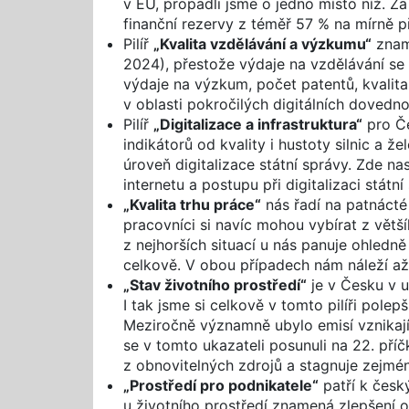
v EU, propadli jsme o jedno místo níž. 
finanční rezervy z téměř 57 % na mírně př
Pilíř
„Kvalita vzdělávání a výzkumu“
zname
2024), přestože výdaje na vzdělávání se s
výdaje na výzkum, počet patentů, kvalita 
v oblasti pokročilých digitálních dovedno
Pilíř
„Digitalizace a infrastruktura“
pro Če
indikátorů od kvality i hustoty silnic a
úroveň digitalizace státní správy. Zde na
internetu a postupu při digitalizaci státní
„Kvalita trhu práce“
nás řadí na patnácté 
pracovníci si navíc mohou vybírat z větší
z nejhorších situací u nás panuje ohledn
celkově. V obou případech nám náleží až 
„Stav životního prostředí“
je v Česku v u
I tak jsme si celkově v tomto pilíři polepš
Meziročně významně ubylo emisí vznikají
se v tomto ukazateli posunuli na 22. pří
z obnovitelných zdrojů a stagnuje zejmén
„Prostředí pro podnikatele“
patří k český
u životního prostředí znamená zlepšení o 