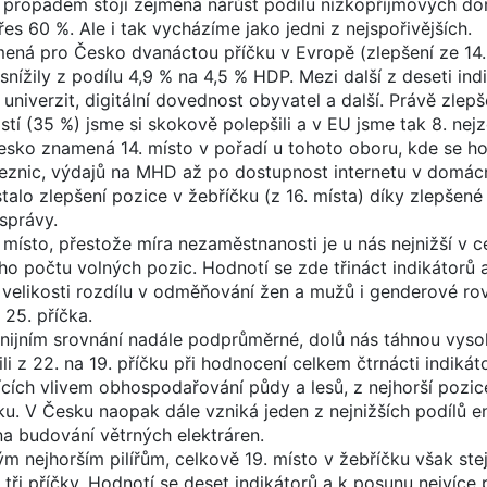
Za propadem stojí zejména nárůst podílu nízkopříjmových d
es 60 %. Ale i tak vycházíme jako jedni z nejspořivějších.
ná pro Česko dvanáctou příčku v Evropě (zlepšení ze 14.
nížily z podílu 4,9 % na 4,5 % HDP. Mezi další z deseti indi
univerzit, digitální dovednost obyvatel a další. Právě zlep
stí (35 %) jsme si skokově polepšili a v EU jsme tak 8. nejz
sko znamená 14. místo v pořadí u tohoto oboru, kde se hod
 železnic, výdajů na MHD až po dostupnost internetu v domác
stalo zlepšení pozice v žebříčku (z 16. místa) díky zlepšen
 správy.
místo, přestože míra nezaměstnanosti je u nás nejnižší v c
ho počtu volných pozic. Hodnotí se zde třináct indikátorů 
ě velikosti rozdílu v odměňování žen a mužů i genderové rov
25. příčka.
nijním srovnání nadále podprůměrné, dolů nás táhnou vyso
ili z 22. na 19. příčku při hodnocení celkem čtrnácti indikát
cích vlivem obhospodařování půdy a lesů, z nejhorší pozic
čku. V Česku naopak dále vzniká jeden z nejnižších podílů e
a budování větrných elektráren.
m nejhorším pilířům, celkově 19. místo v žebříčku však ste
tři příčky. Hodnotí se deset indikátorů a k posunu nejvíce 