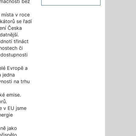
omácností bez
 místa v roce
kátorů se řadí
šení Česka
datnější.
notí třináct
nostech či
é dostupnosti
elé Evropě a
a jedna
nosti na trhu
ké emise.
orů.
e v EU jsme
nergie
jně jako
přispělo