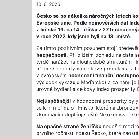
10. 6. 2026
Česko se po několika náročných letech kon
Evropské unie. Podle nejnovějších dat Ind
z loňské 16. na 14. příčku z 27 hodnocený
v roce 2022, kdy jsme byli na 13. místě.
Za tímto pozitivním posunem stojí předev
bezpečnosti.
Při bližším pohledu na data s
tvrdě narážet na dlouhodobé strukturální li
přidané hodnoty na celkové produkci a z to
v evropském
hodnocení finanční dostupnos
výsledek vykazuje Maďarsko) a za námi je j
úrovně bydlení a celkový index prosperity 
Nejúspěšnější
v hodnocení prosperity byly
se k nim přidalo i Finsko, které na „bronzo
zkoumáním doplňuje ještě Nizozemsko, které
Na opačné straně žebříčku
nedošlo meziro
prvního ročníku Indexu Řecko, které zaostá