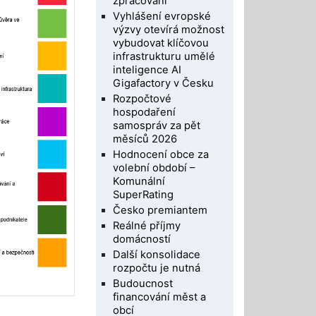
zpracování
Vyhlášení evropské
výzvy otevírá možnost
vybudovat klíčovou
infrastrukturu umělé
inteligence AI
Gigafactory v Česku
Rozpočtové
hospodaření
samospráv za pět
měsíců 2026
Hodnocení obce za
volební období –
Komunální
SuperRating
Česko premiantem
Reálné příjmy
domácností
Další konsolidace
rozpočtu je nutná
Budoucnost
financování měst a
obcí