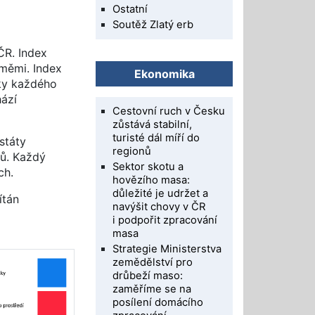
Ostatní
Soutěž Zlatý erb
ČR. Index
eměmi. Index
Ekonomika
ky každého
hází
Cestovní ruch v Česku
zůstává stabilní,
turisté dál míří do
státy
regionů
řů. Každý
Sektor skotu a
ch.
hovězího masa:
důležité je udržet a
ítán
navýšit chovy v ČR
i podpořit zpracování
masa
Strategie Ministerstva
zemědělství pro
drůbeží maso:
zaměříme se na
posílení domácího