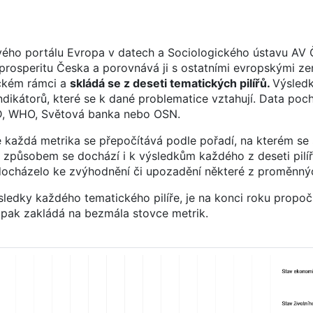
vého portálu Evropa v datech a Sociologického ústavu AV 
prosperitu Česka a porovnává ji s ostatními evropskými z
ickém rámci a
skládá se z deseti tematických pilířů.
Výsled
 indikátorů, které se k dané problematice vztahují. Data poc
CD, WHO, Světová banka nebo OSN.
 každá metrika se přepočítává podle pořadí, na kterém se 
 způsobem se dochází i k výsledkům každého z deseti pilí
edocházelo ke zvýhodnění či upozadění některé z proměnný
edky každého tematického pilíře, je na konci roku propoč
e pak zakládá na bezmála stovce metrik.