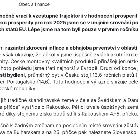
Obec a finance
ečně vrací k vzestupné trajektorii v hodnocení prosperi
exu prosperity pro rok 2025 jsme se v unijním srovnání p
ch států EU. Lépe jsme na tom byli pouze v prvním ročník
ším
razantní zkrocení inflace a obhajoba prvenství v oblasti
e však ukazuje, že ačkoliv jsme úspěšně zvládli akutní kriz
mity. České montovny kvalitních produktů přinášejí jen nízk
hoto pohledu jsme třetí nejhorší v Evropě. Druzí od konce
ti bydlení,
průměrný byt v Česku stojí 13,6 ročních platů (
en Portugalsko (14,6). Toto hodnocení výrazně snižuje cel
České republiky.
 již tradičně skandinávské země v čele se Švédskem a Dán
vé příčce“ vystřídalo Rakousko. Pětici trvale úspěšných zem
 díky stejnému zisku bodů sdílí s Rakouskem 4.–5. příčku.
čně k žádným změnám na posledním místě srovnání zůstá
vá za Bulharskem a na 25. příčce pak naleznete Slovensko.