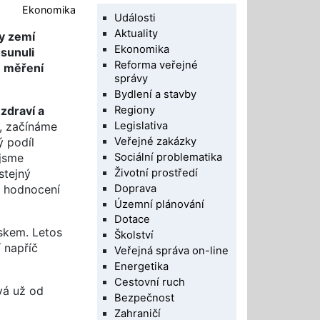
Ekonomika
Události
Aktuality
ty zemí
Ekonomika
osunuli
Reforma veřejné
u měření
správy
Bydlení a stavby
Regiony
 zdraví a
Legislativa
e, začínáme
Veřejné zakázky
ý podíl
Sociální problematika
 jsme
Životní prostředí
stejný
Doprava
é hodnocení
Územní plánování
Dotace
skem. Letos
Školství
í napříč
Veřejná správa on-line
Energetika
Cestovní ruch
vá už od
Bezpečnost
Zahraničí