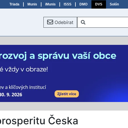
Triada
Munis
iMunis
ISSS
DMO
DVS
Solón
Odebírat
 prosperitu Česka