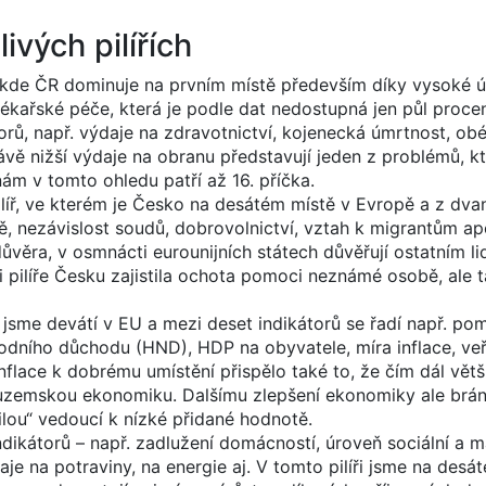
ivých pilířích
 kde ČR dominuje na prvním místě především díky vysoké ú
ékařské péče, která je podle dat nedostupná jen půl procen
torů, např. výdaje na zdravotnictví, kojenecká úmrtnost, ob
rávě nižší výdaje na obranu představují jeden z problémů, 
ám v tomto ohledu patří až 16. příčka.
ilíř, ve kterém je Česko na desátém místě v Evropě a z dva
dě, nezávislost soudů, dobrovolnictví, vztah k migrantům a
důvěra, v osmnácti eurounijních státech důvěřují ostatním l
 pilíře Česku zajistila ochota pomoci neznámé osobě, ale t
jsme devátí v EU a mezi deset indikátorů se řadí např. po
dního důchodu (HND), HDP na obyvatele, míra inflace, veř
flace k dobrému umístění přispělo také to, že čím dál větší
tuzemskou ekonomiku. Dalšímu zlepšení ekonomiky ale brání 
lou“ vedoucí k nízké přidané hodnotě.
ikátorů – např. zadlužení domácností, úroveň sociální a ma
je na potraviny, na energie aj. V tomto pilíři jsme na desá