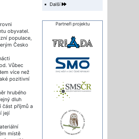
Další
Partneři projektu
rovni
tu obyvatel.
ézní populace,
kterým Česko
nácti
pod. Vůbec
idem více než
aké pozitivní
měr hrubého
ejný dluh
 část příjmů a
její
teriální
tém místě