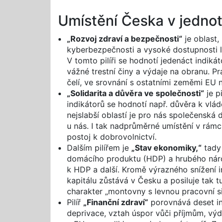
Umístění Česka v jednotl
„Rozvoj zdraví a bezpečnosti“
je oblast,
kyberbezpečnosti a vysoké dostupnosti l
V tomto pilíři se hodnotí jedenáct indiká
vážné trestní činy a výdaje na obranu. P
čelí, ve srovnání s ostatními zeměmi EU n
„Solidarita a důvěra ve společnosti“
je p
indikátorů se hodnotí např. důvěra k vlá
nejslabší oblastí je pro nás společenská 
u nás. I tak nadprůměrné umístění v rámci
postoj k dobrovolnictví.
Dalším pilířem je
„Stav ekonomiky,“
tady 
domácího produktu (HDP) a hrubého náro
k HDP a další. Kromě výrazného snížení in
kapitálu zůstává v Česku a posiluje tak 
charakter „montovny s levnou pracovní si
Pilíř
„Finanční zdraví“
porovnává deset ind
deprivace, vztah úspor vůči příjmům, výda