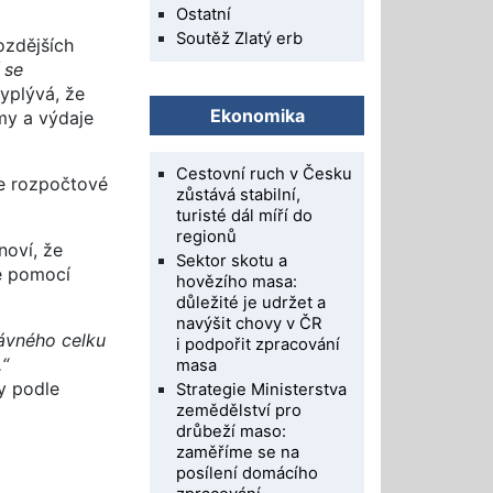
Ostatní
Soutěž Zlatý erb
ozdějších
 se
yplývá, že
Ekonomika
my a výdaje
Cestovní ruch v Česku
le rozpočtové
zůstává stabilní,
turisté dál míří do
regionů
noví, že
Sektor skotu a
e pomocí
hovězího masa:
důležité je udržet a
navýšit chovy v ČR
ávného celku
i podpořit zpracování
.“
masa
y podle
Strategie Ministerstva
zemědělství pro
drůbeží maso:
zaměříme se na
posílení domácího