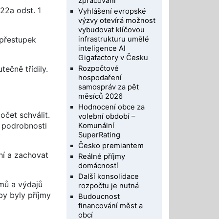
zpracování
22a odst. 1
Vyhlášení evropské
výzvy otevírá možnost
vybudovat klíčovou
infrastrukturu umělé
 přestupek
inteligence AI
Gigafactory v Česku
Rozpočtové
ečně třídily.
hospodaření
samospráv za pět
měsíců 2026
Hodnocení obce za
očet schválit.
volební období –
 podrobnosti
Komunální
SuperRating
Česko premiantem
ní a zachovat
Reálné příjmy
domácností
Další konsolidace
jmů a výdajů
rozpočtu je nutná
by byly příjmy
Budoucnost
financování měst a
obcí