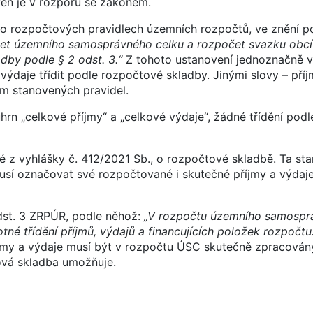
eň je v rozporu se zákonem.
, o rozpočtových pravidlech územních rozpočtů, ve znění p
et územního samosprávného celku a rozpočet svazku obcí
dby podle § 2 odst. 3.“
Z tohoto ustanovení jednoznačně v
ýdaje třídit podle rozpočtové skladby. Jinými slovy – příj
m stanovených pravidel.
rn „celkové příjmy“ a „celkové výdaje“, žádné třídění pod
ké z vyhlášky č. 412/2021 Sb., o rozpočtové skladbě. Ta sta
usí označovat své rozpočtované i skutečné příjmy a výdaj
dst. 3 ZRPÚR, podle něhož:
„V rozpočtu územního samospr
tné třídění příjmů, výdajů a financujících položek rozpočtu
jmy a výdaje musí být v rozpočtu ÚSC skutečně zpracován
tová skladba umožňuje.