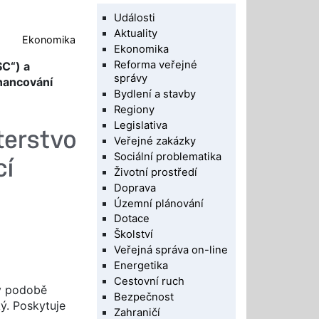
Události
Aktuality
Ekonomika
Ekonomika
Reforma veřejné
SC“) a
správy
inancování
Bydlení a stavby
Regiony
Legislativa
Veřejné zakázky
Sociální problematika
Životní prostředí
Doprava
Územní plánování
Dotace
Školství
Veřejná správa on-line
Energetika
Cestovní ruch
 v podobě
Bezpečnost
ý. Poskytuje
Zahraničí