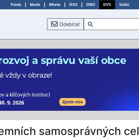
Triada
Munis
iMunis
ISSS
DMO
DVS
Solón
Odebírat
zemních samosprávných ce