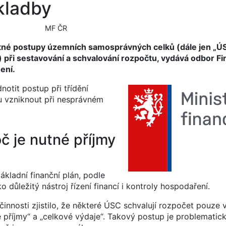
kladby
MF ČR
notné postupy územních samosprávných celků (dále jen „Ú
 při sestavování a schvalování rozpočtu, vydává odbor F
ení.
otit postup při třídění
ou vzniknout při nesprávném
č je nutné příjmy
kladní finanční plán, podle
ko důležitý nástroj řízení financí i kontroly hospodaření.
činnosti zjistilo, že některé ÚSC schvalují rozpočet pouze
 příjmy“ a „celkové výdaje“. Takový postup je problematick