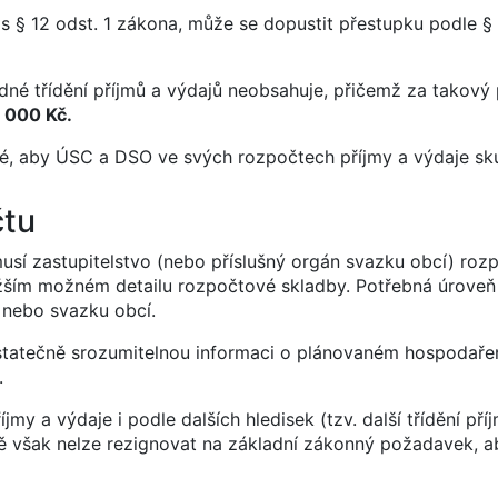
 § 12 odst. 1 zákona, může se dopustit přestupku podle § 
ádné třídění příjmů a výdajů neobsahuje, přičemž za takový
 000 Kč.
é, aby ÚSC a DSO ve svých rozpočtech příjmy a výdaje skut
čtu
usí zastupitelstvo (nebo příslušný orgán svazku obcí) rozp
ižším možném detailu rozpočtové skladby. Potřebná úroveň
e nebo svazku obcí.
tatečně srozumitelnou informaci o plánovaném hospodaře
.
y a výdaje i podle dalších hledisek (tzv. další třídění pří
dě však nelze rezignovat na základní zákonný požadavek, a