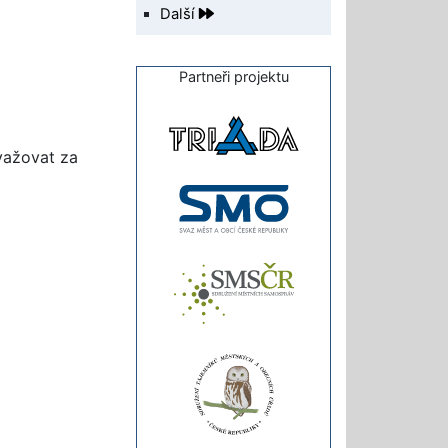
Další
Partneři projektu
važovat za