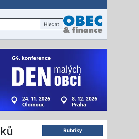
Hledat
lků
Rubriky