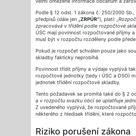
velmi omezené informace občanům a zárov
Podle § 12 odst. 1 zákona č. 250/2000 Sb.
předpisů (dále jen
„ZRPÚR“
), platí:
„Rozpoč
zpracovává v třídění podle rozpočtové skla
ÚSC mají povinnost rozpočtované příjmy a v
musí být v rozpočtu rozděleny podle přede
Pokud je rozpočet schválen pouze jako souh
skladby fakticky neprobíhá.
Povinnost třídit příjmy a výdaje vyplývá ta
rozpočtové jednotky (tedy i ÚSC a DSO) m
jednotek třídění rozpočtové skladby.
Tento požadavek se promítá také do § 2 o
a v rozpočtu svazku obcí se uplatňuje jedno
Z uvedeného vyplývá, že rozpočtované pří
některého z hledisek třídění, které rozpoč
Riziko porušení zákona