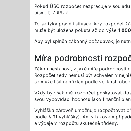
Pokud ÚSC rozpočet nezpracuje v souladu s
písm. f) ZRPÚR.
To se týká právě i situace, kdy rozpočet ž
může být uložena pokuta až do výše
1 000
Aby byl splněn zákonný požadavek, je nutn
Míra podrobnosti rozpo
Zákon nestanoví, v jaké míře podrobnosti m
Rozpočet tedy nemusí být schválen v nejn
se může lišit například podle velikosti obc
Vždy by však měl rozpočet poskytovat dos
svou vypovídací hodnotu jako finanční plán
Vyhláška zároveň umožňuje rozpočtovat příjm
podle § 31 vyhlášky). Ani v takovém přípa
a výdaje v rozpočtu skutečně tříděny.