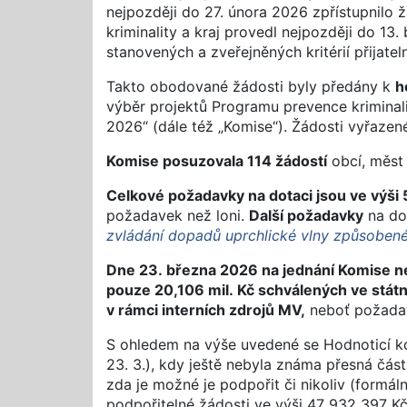
nejpozději do 27. února 2026 zpřístupnilo
kriminality a kraj provedl nejpozději do 1
stanovených a zveřejněných kritérií přijateln
Takto obodované žádosti byly předány k
h
výběr projektů Programu prevence kriminali
2026“ (dále též „Komise“). Žádosti vyřazen
Komise posuzovala 114 žádostí
obcí, měst 
Celkové požadavky na dotaci jsou ve výši 
požadavek než loni.
Další požadavky
na do
zvládání dopadů uprchlické vlny způsoben
Dne 23. března 2026 na jednání Komise n
pouze 20,106 mil. Kč schválených ve státn
v rámci interních zdrojů MV,
neboť požada
S ohledem na výše uvedené se Hodnoticí kom
23. 3.), kdy ještě nebyla známa přesná čás
zda je možné je podpořit či nikoliv (formáln
podpořitelné žádosti ve výši 47 932 397 Kč