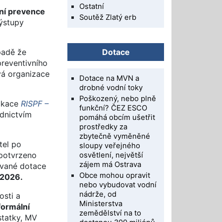
Ostatní
tní prevence
Soutěž Zlatý erb
výstupy
ípadě že
Dotace
preventivního
vá organizace
Dotace na MVN a
drobné vodní toky
Poškozený, nebo plně
likace
RISPF –
funkční? ČEZ ESCO
dnictvím
pomáhá obcím ušetřit
prostředky za
zbytečně vyměněné
tel po
sloupy veřejného
potvrzeno
osvětlení, největší
zájem má Ostrava
dované dotace
Obce mohou opravit
 2026.
nebo vybudovat vodní
nádrže, od
osti a
Ministerstva
formální
zemědělství na to
statky, MV