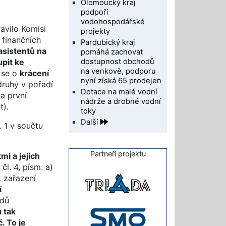
Olomoucký kraj
podpoří
vodohospodářské
avilo Komisi
projekty
 finančních
Pardubický kraj
asistentů na
pomáhá zachovat
dostupnost obchodů
pit ke
na venkově, podporu
 se o
krácení
nyní získá 65 prodejen
 druhý v pořadí
Dotace na malé vodní
 a první
nádrže a drobné vodní
t).
toky
Další
 1 v součtu
Partneři projektu
mi a jejich
l. 4, písm. a)
k zařazení
í
odů
u tak
. To je