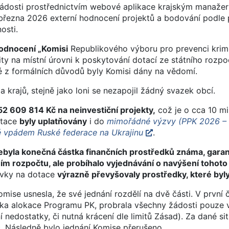
 žádosti prostřednictvím webové aplikace krajským manaž
3. března 2026 externí hodnocení projektů a bodování podl
osti.
odnocení „Komisi
Republikového výboru pro prevenci krimi
ty na místní úrovni k poskytování dotací ze státního rozpo
é z formálních důvodů byly Komisi dány na vědomí.
a krajů, stejně jako loni se nezapojil žádný svazek obcí.
52 609 814 Kč na neinvestiční projekty,
což je o cca 10 mil
tace
byly uplatňovány
i do
mimořádné výzvy (PPK 2026 – 2
é vpádem Ruské federace na Ukrajinu
.
ebyla konečná částka finančních prostředků známa, gara
ím rozpočtu, ale probíhalo vyjednávání o navýšení tohoto
vky na dotace
výrazně převyšovaly prostředky, které byly 
ise usnesla, že své jednání rozdělí na dvě části. V první č
tka alokace Programu PK, probrala všechny žádosti pouze v
í nedostatky, či nutná krácení dle limitů Zásad). Za dané si
. Následně bylo jednání Komise přerušeno.