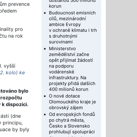
dostanou 300 miliónů
erům prevence
korun
e předem
Budoucnost emisních
cílů, mezinárodní
ambice Evropy
nality pro
v ochraně klimatu i trh
čtu na rok
s druhotnými
surovinami
Ministerstvo
zemědělství začne
opět přijímat žádostí
. vyšší
na podporu
vodárenské
. kolo) ke
infrastruktury. Na
projekty přidá dalších
400 milionů korun
ntováno bylo
O nové dotace
 rozpočtu
Olomouckého kraje je
k dispozici.
obrovský zájem
Od evropských fondů
ásti (dne
po chytrá města,
 principu,
Česko a Slovensko
tuace by byly
prohlubují spolupráci