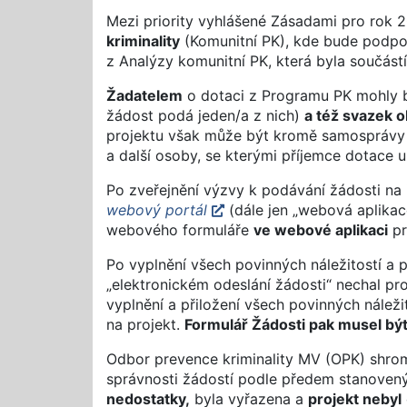
Mezi priority vyhlášené Zásadami pro rok
kriminality
(Komunitní PK), kde bude podpoř
z Analýzy komunitní PK, která byla součástí
Žadatelem
o dotaci z Programu PK mohly 
žádost podá jeden/a z nich)
a též svazek o
projektu však může být kromě samosprávy t
a další osoby, se kterými příjemce dotace 
Po zveřejnění výzvy k podávání žádosti na
webový portál
(dále jen „webová aplika
webového formuláře
ve webové aplikaci
pr
Po vyplnění všech povinných náležitostí a p
„elektronickém odeslání žádosti“ nechal 
vyplnění a přiložení všech povinných nálež
na projekt.
Formulář Žádosti pak musel bý
Odbor prevence kriminality MV (OPK) shromáž
správnosti žádostí podle předem stanovenýc
nedostatky,
byla vyřazena a
projekt nebyl