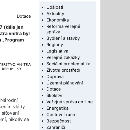
Události
Aktuality
Dotace
Ekonomika
Reforma veřejné
7 (dále jen
správy
ra vnitra byl
Bydlení a stavby
en „Program
Regiony
Legislativa
Veřejné zakázky
Sociální problematika
Životní prostředí
Doprava
Územní plánování
Dotace
Školství
 Národní
Veřejná správa on-line
sením vlády
Energetika
 síťování
Cestovní ruch
mí, nikoliv se
Bezpečnost
Zahraničí