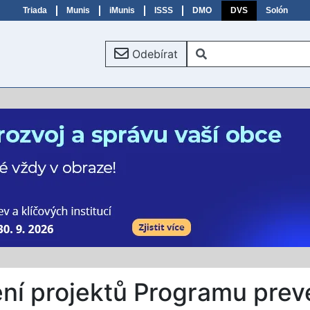
Triada
Munis
iMunis
ISSS
DMO
DVS
Solón
Odebírat
ení projektů Programu pre