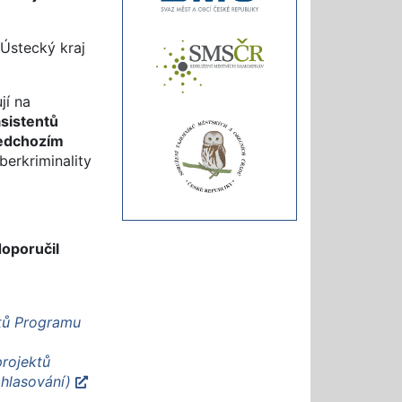
 Ústecký kraj
jí na
sistentů
ředchozím
erkriminality
doporučil
ktů Programu
projektů
 hlasování)