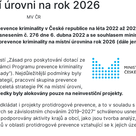
í úrovni na rok 2026
MV ČR
revence kriminality v České republice na léta 2022 až 202
 usnesením č. 276 dne 6. dubna 2022 a se souhlasem minist
revence kriminality na místní úrovnina rok 2026 (dále j
stí „Zásad pro poskytování dotací ze
rámci Programu prevence kriminality
sady“). Nejdůležitější podmínky byly
ategií, pracovní skupina prevence
celetá strategie PK na místní úrovni,
ředky byly alokovány pouze na neinvestiční projekty.
ládat i projekty protidrogové prevence, a to v souladu s
ných se závislostním chováním 2019–2027“ schválenou usne
 podporovány aktivity krajů a obcí, jako jsou tvorba analýz,
 v oblasti protidrogové prevence vztahující se k jejich úze