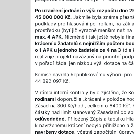
Po uzavření jednání o výši rozpočtu dne 
45 000 000 Kč.
Jakmile byla známa přesná
podklady pro hlasování per rollam, na zákl
prostředků (byť již výrazně menším než na
max. 4 APK.
Nicméně i tak ještě nebyla fin
krácení u žadatelů s nejnižším počtem bodů
o 1 APK u jednoho žadatele ze 4 na 3
(dle 
realizuje projekt navázaný na prioritní podp
v pořadí žádal jen nízkou výši dotace na čá
Komise navrhla Republikovému výboru pro pr
44 892 097 Kč.
V rámci interní kontroly bylo zjištěno, že 
rodinami
doporučila „krácení v položce hodi
Zásad na 300 Kč/hod., celkem o 6400 Kč“. K
částky nad limit stanovený Zásadami do sp
odůvodněné.
Přiložený Zápis a tabulku Hla
k navrženému krácení nebylo přihlíženo a ž
navrženy dotace,
včetně započítání úprav