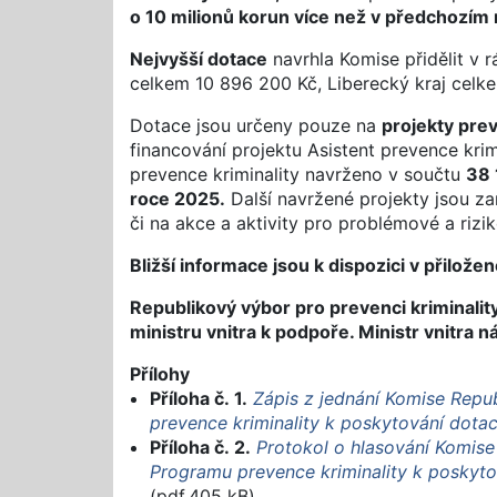
o 10 milionů korun více než v předchozím
Nejvyšší dotace
navrhla Komise přidělit v 
celkem 10 896 200 Kč, Liberecký kraj celk
Dotace jsou určeny pouze na
projekty prev
financování projektu Asistent prevence krim
prevence kriminality navrženo v součtu
38 
roce 2025.
Další navržené projekty jsou z
či na akce a aktivity pro problémové a rizik
Bližší informace jsou k dispozici v přilož
Republikový výbor pro prevenci kriminalit
ministru vnitra k podpoře. Ministr vnitra 
Přílohy
Příloha č. 1.
Zápis z jednání Komise Repu
prevence kriminality k poskytování dotac
Příloha č. 2.
Protokol o hlasování Komise
Programu prevence kriminality k poskytov
(pdf,405 kB)