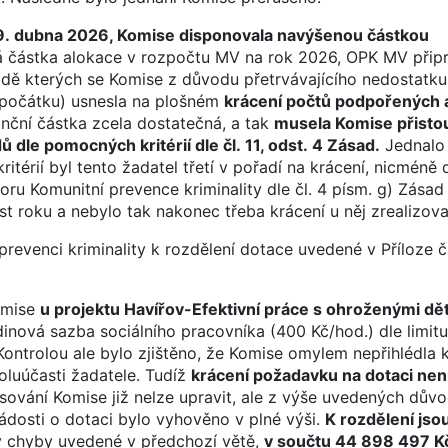
29. dubna 2026, Komise disponovala navýšenou částkou
 částka alokace v rozpočtu MV na rok 2026, OPK MV připr
adě kterých se Komise z důvodu přetrvávajícího nedostatku
 počátku) usnesla na plošném
krácení počtů podpořených 
anční částka zcela dostatečná, a tak
musela Komise přistou
 dle pomocných kritérií dle čl. 11, odst. 4 Zásad.
Jednalo
kritérií byl tento žadatel třetí v pořadí na krácení, nicméně
oru Komunitní prevence kriminality dle čl. 4 písm. g) Zásad
st roku a nebylo tak nakonec třeba krácení u něj zrealizova
evenci kriminality k rozdělení dotace uvedené v Příloze č.
Komise
u projektu Havířov-Efektivní práce s ohroženými dět
nová sazba sociálního pracovníka (400 Kč/hod.) dle limitu č
ontrolou ale bylo zjištěno, že Komise omylem nepřihlédla 
oluúčasti žadatele. Tudíž
krácení požadavku na dotaci nen
sování Komise již nelze upravit, ale z výše uvedených dův
ádosti o dotaci bylo vyhověno v plné výši.
K rozdělení jso
y chyby uvedené v předchozí větě,
v součtu 44 898 497 Kč