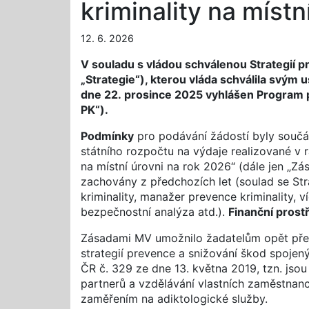
kriminality na místn
12. 6. 2026
V souladu s vládou schválenou Strategií p
„Strategie“), kterou vláda schválila svým
dne 22. prosince 2025 vyhlášen Program p
PK“).
Podmínky
pro podávání žádostí byly součá
státního rozpočtu na výdaje realizované v 
na místní úrovni na rok 2026“ (dále jen „Zá
zachovány z předchozích let (soulad se Str
kriminality, manažer prevence kriminality, ví
bezpečnostní analýza atd.).
Finanční prost
Zásadami MV umožnilo žadatelům opět předk
strategií prevence a snižování škod spoje
ČR č. 329 ze dne 13. května 2019, tzn. jsou
partnerů a vzdělávání vlastních zaměstnanců
zaměřením na adiktologické služby.