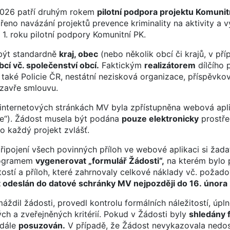
 2026 patří druhým rokem
pilotní podpora projektu Komuni
eno navázání projektů prevence kriminality na aktivity a 
 1. roku pilotní podpory Komunitní PK.
být standardně
kraj, obec
(nebo několik obcí či krajů, v př
bcí vč. společenství obcí.
Faktickým
realizátorem
dílčího 
aké Policie ČR, nestátní nezisková organizace, příspěvko
uzavře smlouvu.
 internetových stránkách MV byla zpřístupněna webová ap
ce“). Žádost musela být podána
pouze elektronicky
prostře
o každý projekt zvlášť.
řipojení všech povinných příloh ve webové aplikaci si žada
programem
vygenerovat „formulář Žádosti“,
na kterém bylo 
itostí a příloh, které zahrnovaly celkové náklady vč. poža
t odeslán do datové schránky MV nejpozději do 16. února
dil žádosti, provedl kontrolu formálních náležitostí, úpln
h a zveřejněných kritérií. Pokud v Žádosti byly
shledány 
dále
posuzován.
V případě, že Žádost nevykazovala nedo