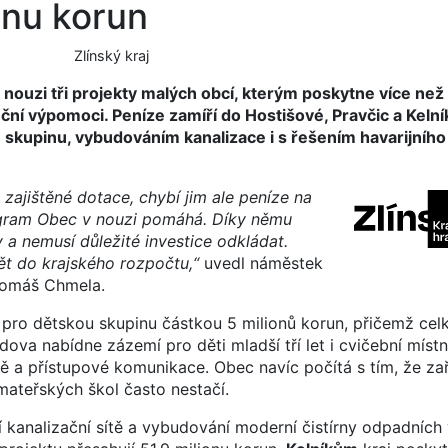
onu korun
Zlínský kraj
nouzi tři projekty malých obcí, kterým poskytne více než 
ční výpomoci. Peníze zamíří do Hostišové, Pravčic a Kelní
kupinu, vybudováním kanalizace i s řešením havarijního
 zajištěné dotace, chybí jim ale peníze na
program Obec v nouzi pomáhá. Díky němu
 a nemusí důležité investice odkládat.
ět do krajského rozpočtu,“
uvedl náměstek
 Tomáš Chmela.
 pro dětskou skupinu částkou 5 milionů korun, přičemž cel
ova nabídne zázemí pro děti mladší tří let i cvičební místn
 a přístupové komunikace. Obec navíc počítá s tím, že zaří
mateřských škol často nestačí.
ní kanalizační sítě a vybudování moderní čistírny odpadních