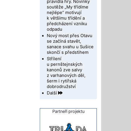
pravidla hry. Novinky
soutěže „My třídíme
nejlépe“ motivují
k většímu třídění a
předcházení vzniku
odpadu
Nový most přes Otavu
se začíná stavět,
sanace svahu u Sušice
skončí s předstihem
Střílení
u pernštejnských
kanonů zve salvy
z varhanových děl,
šerm i rytířská
dobrodružství
Další
Partneři projektu