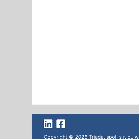
Copyright © 2026
Triada, spol. s r. o.
,
w