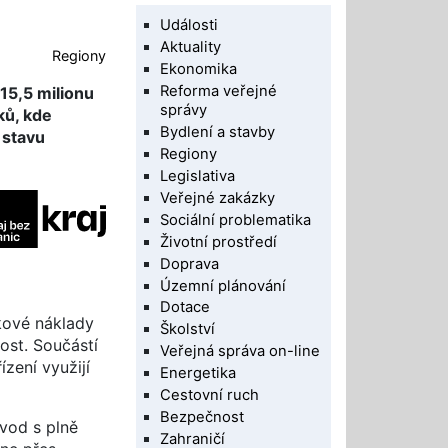
Události
Aktuality
Regiony
Ekonomika
Reforma veřejné
15,5 milionu
správy
ků, kde
Bydlení a stavby
 stavu
Regiony
Legislativa
Veřejné zakázky
Sociální problematika
Životní prostředí
Doprava
Územní plánování
Dotace
kové náklady
Školství
ost. Součástí
Veřejná správa on-line
zení využijí
Energetika
Cestovní ruch
Bezpečnost
 vod s plně
Zahraničí