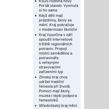
KSÚS rozbíhá nový
Portál staveb. Vyvinula
si ho sama
Když děti mají
prázdniny, školy se
mění. Kraj pokračuje
v modernizaci školství
Kraj Vysočina v září
spouští internetové
tržiště regionálních
potravin. Propojí
místní zemědělce a
potravináře
s veřejnými
stravovacími
zařízeními typ
Zlínský kraj chce
udržet tradiční
řemesla při životě.
Pomoci mají školy,
muzea i lepší podpora
řemeslníků
Středočeský kraj mění