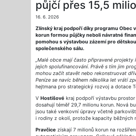
půjčí přes 15,5 mili
16. 6. 2026
Zlínský kraj podpoří díky programu Obec v 
korun formou půjčky neboli návratné finan
pomohou s výstavbou zázemí pro dětskou s
společenského sálu.
„Malé obce mají často připravené projekty i
jejich spolufinancování. Právě s tím jim 
mohou začít stavět nebo rekonstruovat dřív
Peníze se navíc během několika let vrátí zp
hejtmana pro strategický rozvoj a dotace
V
Hostišové
kraj podpoří výstavbu prostor
dosahují téměř 29,7 milionu korun. Nová bud
jsou také venkovní úpravy včetně parkoviště
i rodiny z okolí, protože kapacity běžných 
Pravčice
získají 7 milionů korun na rozšíře