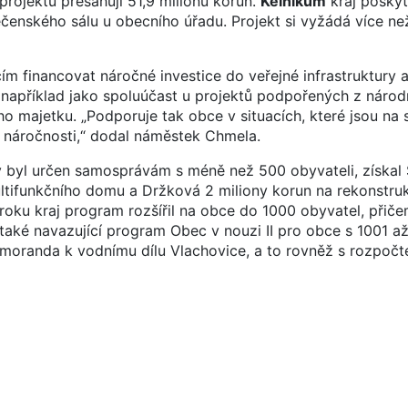
ojektu přesahují 51,9 milionu korun.
Kelníkům
kraj poskyt
ečenského sálu u obecního úřadu. Projekt si vyžádá více než
financovat náročné investice do veřejné infrastruktury a
apříklad jako spoluúčast u projektů podpořených z národn
o majetku. „Podporuje tak obce v situacích, které jsou na
í náročnosti,“ dodal náměstek Chmela.
ý byl určen samosprávám s méně než 500 obyvateli, získal
ltifunkčního domu a Držková 2 miliony korun na rekonstruk
roku kraj program rozšířil na obce do 1000 obyvatel, přiče
 také navazující program Obec v nouzi II pro obce s 1001 a
moranda k vodnímu dílu Vlachovice, a to rovněž s rozpočt