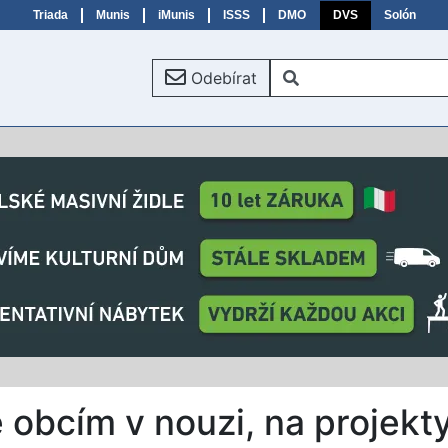
Triada
Munis
iMunis
ISSS
DMO
DVS
Solón
Odebírat
 obcím v nouzi, na projekty