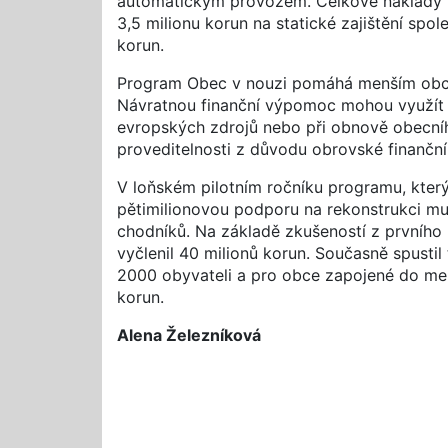
automatickým provozem. Celkové náklady pr
3,5 milionu korun na statické zajištění spol
korun.
Program Obec v nouzi pomáhá menším obcím 
Návratnou finanční výpomoc mohou využít n
evropských zdrojů nebo při obnově obecníh
proveditelnosti z důvodu obrovské finančn
V loňském pilotním ročníku programu, kter
pětimilionovou podporu na rekonstrukci mu
chodníků. Na základě zkušeností z prvního 
vyčlenil 40 milionů korun. Současně spustil
2000 obyvateli a pro obce zapojené do me
korun.
Alena Železníková