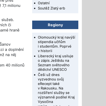
ne přes
Ostatní
 7,1 milionu
Soutěž Zlatý erb
 služeb.
ích či
Regiony
 samé hraně
Olomoucký kraj navýší
stipendia učňům
 Šanov
i studentům. Poprvé
ci a doplnění
v historii
mž na něj
Liberecký kraj usiluje
ž
o zápis Ještědu na
em 40 milionů
Seznam světového
dědictví UNESCO
Češi už dnes
vyzvednou svůj
eRecept také
v Rakousku. Na
rozšíření služby se
významně podílel Kraj
Vysočina