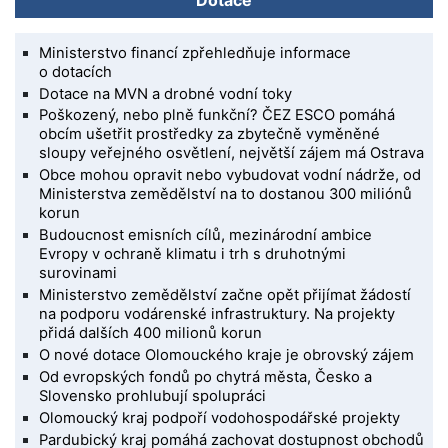
Ministerstvo financí zpřehledňuje informace
o dotacích
Dotace na MVN a drobné vodní toky
Poškozený, nebo plně funkční? ČEZ ESCO pomáhá
obcím ušetřit prostředky za zbytečně vyměněné
sloupy veřejného osvětlení, největší zájem má Ostrava
Obce mohou opravit nebo vybudovat vodní nádrže, od
Ministerstva zemědělství na to dostanou 300 miliónů
korun
Budoucnost emisních cílů, mezinárodní ambice
Evropy v ochraně klimatu i trh s druhotnými
surovinami
Ministerstvo zemědělství začne opět přijímat žádostí
na podporu vodárenské infrastruktury. Na projekty
přidá dalších 400 milionů korun
O nové dotace Olomouckého kraje je obrovský zájem
Od evropských fondů po chytrá města, Česko a
Slovensko prohlubují spolupráci
Olomoucký kraj podpoří vodohospodářské projekty
Pardubický kraj pomáhá zachovat dostupnost obchodů