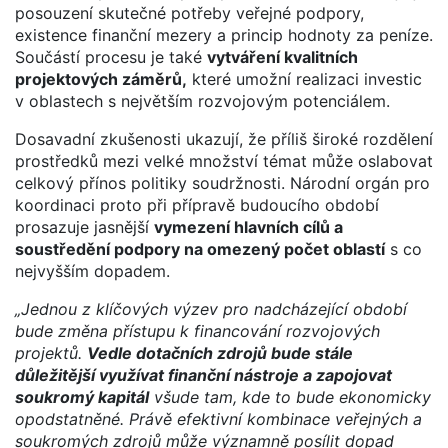
posouzení skutečné potřeby veřejné podpory,
existence finanční mezery a princip hodnoty za peníze.
Součástí procesu je také
vytváření kvalitních
projektových záměrů,
které umožní realizaci investic
v oblastech s největším rozvojovým potenciálem.
Dosavadní zkušenosti ukazují, že příliš široké rozdělení
prostředků mezi velké množství témat může oslabovat
celkový přínos politiky soudržnosti. Národní orgán pro
koordinaci proto při přípravě budoucího období
prosazuje jasnější
vymezení hlavních cílů a
soustředění podpory na omezený počet oblastí
s co
nejvyšším dopadem.
„Jednou z klíčových výzev pro nadcházející období
bude změna přístupu k financování rozvojových
projektů.
Vedle dotačních zdrojů bude stále
důležitější využívat finanční nástroje a zapojovat
soukromý kapitál
všude tam, kde to bude ekonomicky
opodstatněné. Právě efektivní kombinace veřejných a
soukromých zdrojů může významně posílit dopad