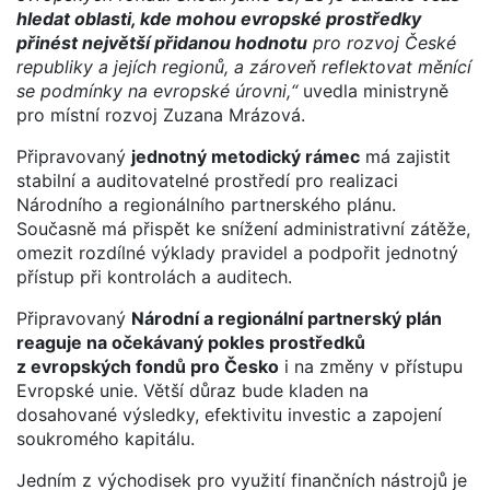
hledat oblasti, kde mohou evropské prostředky
přinést největší přidanou hodnotu
pro rozvoj České
republiky a jejích regionů, a zároveň reflektovat měnící
se podmínky na evropské úrovni,“
uvedla ministryně
pro místní rozvoj Zuzana Mrázová.
Připravovaný
jednotný metodický rámec
má zajistit
stabilní a auditovatelné prostředí pro realizaci
Národního a regionálního partnerského plánu.
Současně má přispět ke snížení administrativní zátěže,
omezit rozdílné výklady pravidel a podpořit jednotný
přístup při kontrolách a auditech.
Připravovaný
Národní a regionální partnerský plán
reaguje na očekávaný pokles prostředků
z evropských fondů pro Česko
i na změny v přístupu
Evropské unie. Větší důraz bude kladen na
dosahované výsledky, efektivitu investic a zapojení
soukromého kapitálu.
Jedním z východisek pro využití finančních nástrojů je