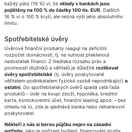
každý pátý (19 %) ví, že
vklady v bankách jsou
pojištěny na 100 % do částky 100 tis. EUR.
Dalších
16 % ví o 100 % krytí, ale nezná výši jeho absolutního
limitu.
Spotřebitelské úvěry
Úvěrové finanční produkty reagují na deficitní
rozpočet domácnosti, tj. na nutnost překlenout
nedostatek financí. Z hlediska rozsahu práv a
povinností dlužníků a věřitelů je důležité
rozlišovat
úvěry spotřebitelské
(tj. úvěry poskytované
věřitelem-podnikatelem fyzické osobě nepodnikající)
a
ostatní.
Do spotřebitelských úvěrů spadá celá řada
produktů – úvěr na koupi zboží, hypotéka, kreditní
karta, kontokorentní účet, finanční leasing apod. – bez
ohledu na to, zda je sjednává banka nebo nebankovní
poskytovatel.
Někteří z nás si berou půjčku nejen na zásadní
potřeby,
jako je pořízení bydlení, financování studia,