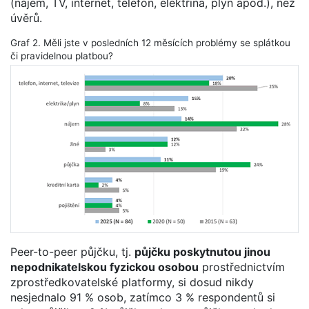
(nájem, TV, internet, telefon, elektřina, plyn apod.), než
úvěrů.
Graf 2. Měli jste v posledních 12 měsících problémy se splátkou
či pravidelnou platbou?
Peer-to-peer půjčku, tj.
půjčku poskytnutou jinou
nepodnikatelskou fyzickou osobou
prostřednictvím
zprostředkovatelské platformy, si dosud nikdy
nesjednalo 91 % osob, zatímco 3 % respondentů si