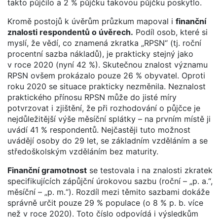
takto půjčilo a 2 % půjčku takovou půjčku poskytlo.
Kromě postojů k úvěrům průzkum mapoval i
finanční
znalosti respondentů o úvěrech.
Podíl osob, které si
myslí, že vědí, co znamená zkratka „RPSN“ (tj. roční
procentní sazba nákladů), je prakticky stejný jako
v roce 2020 (nyní 42 %). Skutečnou znalost významu
RPSN ovšem prokázalo pouze 26 % obyvatel. Oproti
roku 2020 se situace prakticky nezměnila. Neznalost
praktického přínosu RPSN může do jisté míry
potvrzovat i zjištění, že při rozhodování o půjčce je
nejdůležitější výše měsíční splátky – na prvním místě ji
uvádí 41 % respondentů. Nejčastěji tuto možnost
uvádějí osoby do 29 let, se základním vzděláním a se
středoškolským vzděláním bez maturity.
Finanční gramotnost
se testovala i na znalosti zkratek
specifikujících zápůjční úrokovou sazbu (roční – „p. a.“,
měsíční – „p. m.“). Rozdíl mezi těmito sazbami dokáže
správně určit pouze 29 % populace (o 8 % p. b. více
než v roce 2020). Toto číslo odpovídá i výsledkům