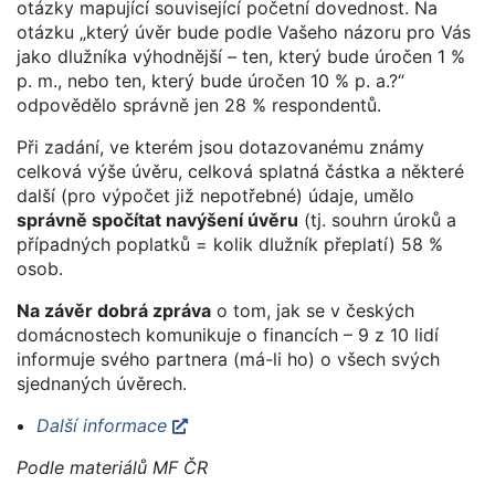
otázky mapující související početní dovednost. Na
otázku „který úvěr bude podle Vašeho názoru pro Vás
jako dlužníka výhodnější – ten, který bude úročen 1 %
p. m., nebo ten, který bude úročen 10 % p. a.?“
odpovědělo správně jen 28 % respondentů.
Při zadání, ve kterém jsou dotazovanému známy
celková výše úvěru, celková splatná částka a některé
další (pro výpočet již nepotřebné) údaje, umělo
správně spočítat navýšení úvěru
(tj. souhrn úroků a
případných poplatků = kolik dlužník přeplatí) 58 %
osob.
Na závěr dobrá zpráva
o tom, jak se v českých
domácnostech komunikuje o financích – 9 z 10 lidí
informuje svého partnera (má-li ho) o všech svých
sjednaných úvěrech.
Další informace
Podle materiálů MF ČR