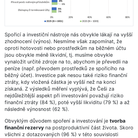
Spořicí a investiční nástroje nás obvykle lákají na vyšší
zhodnocení (výnos). Nesmíme však zapomínat, že
oproti hotovosti nebo prostředkům na běžném účtu
jsou obvykle méně likvidní, tj. musíme obvykle
vynaložit určité zdroje na to, abychom je převedli na
peníze (např. převodem prostředků ze spořicího na
běžný účet). Investice pak nesou také riziko finanční
ztráty, kdy vložená částka je vyšší než na konci
získaná. Z výsledků měření vyplývá, že Češi za
nejdůležitější aspekt při investování považují riziko
finanční ztráty (84 %), poté vyšší likviditu (79 %) a až
následně výnosnost (62 %).
Obvyklým důvodem spoření a investování je
tvorba
finanční rezervy
na postproduktivní část života. Skoro
všichni z dotazovaných (96 %) v této souvislosti