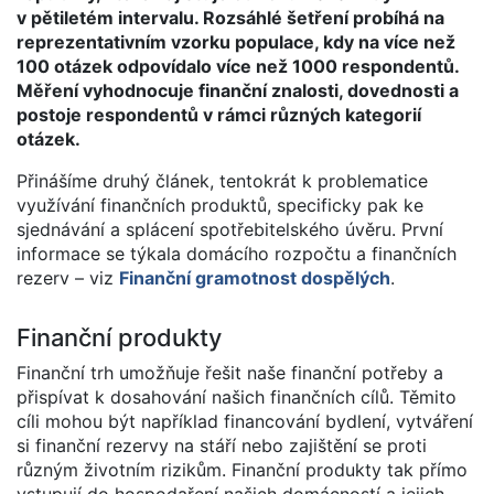
v pětiletém intervalu. Rozsáhlé šetření probíhá na
reprezentativním vzorku populace, kdy na více než
100 otázek odpovídalo více než 1000 respondentů.
Měření vyhodnocuje finanční znalosti, dovednosti a
postoje respondentů v rámci různých kategorií
otázek.
Přinášíme druhý článek, tentokrát k problematice
využívání finančních produktů, specificky pak ke
sjednávání a splácení spotřebitelského úvěru. První
informace se týkala domácího rozpočtu a finančních
rezerv – viz
Finanční gramotnost dospělých
.
Finanční produkty
Finanční trh umožňuje řešit naše finanční potřeby a
přispívat k dosahování našich finančních cílů. Těmito
cíli mohou být například financování bydlení, vytváření
si finanční rezervy na stáří nebo zajištění se proti
různým životním rizikům. Finanční produkty tak přímo
vstupují do hospodaření našich domácností a jejich