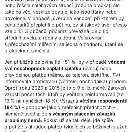
nebo řešení naléhavých situací (rozbitá pračka), ale
také na věci veskrze zbytné, jako jsou dárky nebo
dovolené. V případě „úvěru na Vánoce“, při kterém by
cenu dárků přeplatili o pětinu, by si takový úvěr přesto
vzalo 15 % občanů, přičemž převážně jde o lidi
středního věku a rodiny s dětmi. Ve srovnání
s předchozími měřeními se jedná o hodnotu, která se
prakticky nezměnila.
Jen přibližně polovina lidí (51 %) by v případě
vědomí
své neschopnosti zaplatit splátku
(úvěru) nebo
pravidelnou platbu (nájmu, za telefon, elektřinu, TV)
informovala protistranu (věřitele, obchodníka) předem.
Oproti roku 2020 a 2015 je to o 9 p. b. méně. Zároveň
vzrostl počet těch, kteří by věřitele neinformovali (ze
13 % na nynějších 18 %). Výrazná
většina respondentů
(84 %)
– podobně jako v měřeních předchozích –
nicméně uvedla, že
s včasným placením závazků
problémy nemá.
Pokud už se tak děje, jde spíše
o potíže s úhradou plateb týkajících se běžných služeb