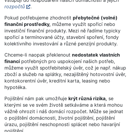
rozpočtů
.
Pokud potřebujeme zhodnotit
přebytečné (volné)
finanční prostředky,
můžeme využít spořicí nebo
investiční finanční produkty. Mezi ně řadíme typicky
spořicí a termínované účty, stavební spoření, fondy
kolektivního investování a různé penzijní produkty.
Chceme-li naopak překlenout
nedostatek vlastních
financí
potřebných pro uspokojení našich potřeb,
můžeme využít spotřebitelský úvěr, což je např. nákup
zboží a služeb na splátky, nezajištěný hotovostní úvěr,
kontokorentní úvěr, kreditní karta, leasing nebo
hypotéka.
Pojištění nám pak umožňuje
krýt různá rizika,
se
kterými se ve svém životě setkáváme a která mohou
vážně ohrozit i náš domácí rozpočet. Může se jednat
o pojištění domácnosti, životní pojištění, pojištění
úrazu, pojištění neschopnosti splácet nebo havarijní
pojištění.