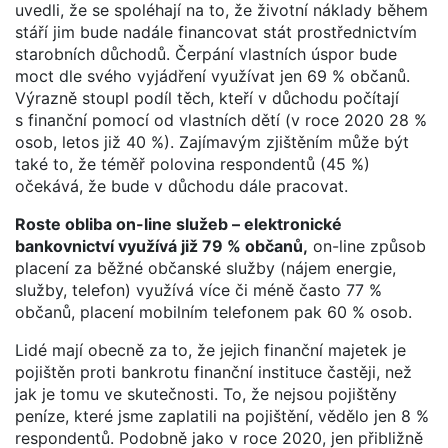
uvedli, že se spoléhají na to, že životní náklady během
stáří jim bude nadále financovat stát prostřednictvím
starobních důchodů. Čerpání vlastních úspor bude
moct dle svého vyjádření využívat jen 69 % občanů.
Výrazně stoupl podíl těch, kteří v důchodu počítají
s finanční pomocí od vlastních dětí (v roce 2020 28 %
osob, letos již 40 %). Zajímavým zjištěním může být
také to, že téměř polovina respondentů (45 %)
očekává, že bude v důchodu dále pracovat.
Roste obliba on-line služeb – elektronické
bankovnictví využívá již 79 % občanů,
on-line způsob
placení za běžné občanské služby (nájem energie,
služby, telefon) využívá více či méně často 77 %
občanů, placení mobilním telefonem pak 60 % osob.
Lidé mají obecně za to, že jejich finanční majetek je
pojištěn proti bankrotu finanční instituce častěji, než
jak je tomu ve skutečnosti. To, že nejsou pojištěny
peníze, které jsme zaplatili na pojištění, vědělo jen 8 %
respondentů. Podobně jako v roce 2020, jen přibližně