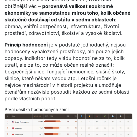
obtížnější věc –
porovnává velikost soukromé
ekonomiky se samostatnou mírou toho, kolik občané
skutečně dostávají od státu v sedmi oblastech
:
obrana, vnitřní bezpečnost, infrastruktura, životní
prostředí, zdravotnictví, školství a vysoké školství.
Princip hodnocení
je v podstatě jednoduchý, nejsou
hodnoceny vynaložené prostředky, ale pouze jejich
dopady. Indikátor tedy vládu hodnotí ne za to, kolik
utratí, ale za to, co může občan reálně označit:
bezpečnější ulice, fungující nemocnice, slušné školy,
silnice, které někam vedou atp. Letošní ročník je
nejvíce mezinárodní v historii projektu a umožňuje
čtenářům nezávisle posoudit každou ze sedmi oblastí
podle vlastních priorit.
První desítka hodnocených zemí