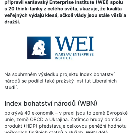
připravil varšavský Enterprise Institute (WEI) spolu
s 20 think-tanky z celého světa, ukazuje, že kvalita
veřejných výdajů klesá, ačkoli vlády jsou stále větší a
dražší.
Na souhrnném výsledku projektu Index bohatství
národů se podílel také pražský Institut Liberálních
studií.
Index bohatství národů (WBN)
pokrývá 40 ekonomik – v praxi jsou to země Evropské
unie, země OECD a Ukrajina. Zatímco hrubý domácí
produkt (HDP) představuje celkovou peněžní hodnotu
veškerých finálních statků a služeb, WBN dělá