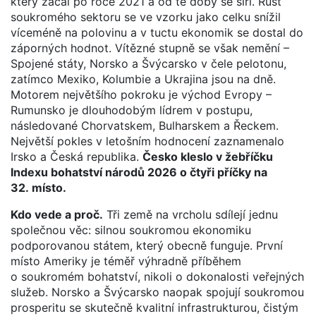
který začal po roce 2021 a od té doby se šíří. Růst
soukromého sektoru se ve vzorku jako celku snížil
víceméně na polovinu a v tuctu ekonomik se dostal do
záporných hodnot. Vítězné stupně se však nemění –
Spojené státy, Norsko a Švýcarsko v čele pelotonu,
zatímco Mexiko, Kolumbie a Ukrajina jsou na dně.
Motorem největšího pokroku je východ Evropy –
Rumunsko je dlouhodobým lídrem v postupu,
následované Chorvatskem, Bulharskem a Řeckem.
Největší pokles v letošním hodnocení zaznamenalo
Irsko a Česká republika.
Česko kleslo v žebříčku
Indexu bohatství národů 2026 o čtyři příčky na
32. místo.
Kdo vede a proč.
Tři země na vrcholu sdílejí jednu
společnou věc: silnou soukromou ekonomiku
podporovanou státem, který obecně funguje. První
místo Ameriky je téměř výhradně příběhem
o soukromém bohatství, nikoli o dokonalosti veřejných
služeb. Norsko a Švýcarsko naopak spojují soukromou
prosperitu se skutečně kvalitní infrastrukturou, čistým