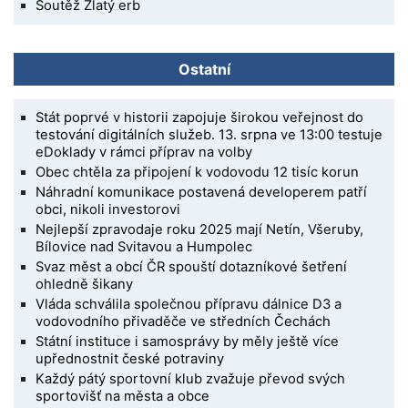
Soutěž Zlatý erb
Ostatní
Stát poprvé v historii zapojuje širokou veřejnost do
testování digitálních služeb. 13. srpna ve 13:00 testuje
eDoklady v rámci příprav na volby
Obec chtěla za připojení k vodovodu 12 tisíc korun
Náhradní komunikace postavená developerem patří
obci, nikoli investorovi
Nejlepší zpravodaje roku 2025 mají Netín, Všeruby,
Bílovice nad Svitavou a Humpolec
Svaz měst a obcí ČR spouští dotazníkové šetření
ohledně šikany
Vláda schválila společnou přípravu dálnice D3 a
vodovodního přivaděče ve středních Čechách
Státní instituce i samosprávy by měly ještě více
upřednostnit české potraviny
Každý pátý sportovní klub zvažuje převod svých
sportovišť na města a obce