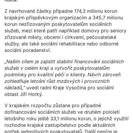
Z navrhované částky připadne 174,3 milionu korun
krajským příspěvkovým organizacím a 345,7 milionu
korun nezřizovaným poskytovatelům sociálních
služeb, mezi které patří například domovy pro seniory
zřizované městy, obcemi i církvemi, pečovatelské
služby, ale také sociální rehabilitace nebo odborné
sociální poradenství.
„Naším cílem je zajistit stabilní financování sociálních
služeb v celém kraji a vytvořit poskytovatelům
podmínky pro kvalitní péči o klienty. Návrh zároveň
zohledňuje letošní růst mzdových i provozních
nákladů,“
uvedl radní Kraje Vysočina pro sociální
oblast Jiří Horký.
V krajském rozpočtu zůstane pro případné
dofinancování sociálních služeb ve druhém pololetí
letošního roku ještě 33,1 milionu korun, o jejichž využití
rozhodne krajské zastupitelstvo podle aktuálních
potřeb jednotlivých poskytovatelů. Další peníze je