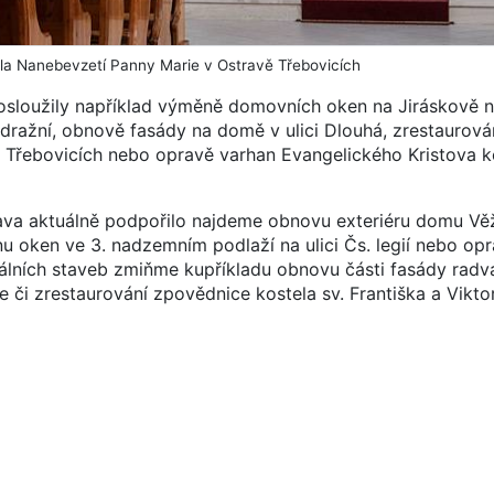
la Nanebevzetí Panny Marie v Ostravě Třebovicích
osloužily například výměně domovních oken na Jiráskově n
ražní, obnově fasády na domě v ulici Dlouhá, zrestaurová
 Třebovicích nebo opravě varhan Evangelického Kristova k
rava aktuálně podpořilo najdeme obnovu exteriéru domu Věž
ěnu oken ve 3. nadzemním podlaží na ulici Čs. legií nebo opr
álních staveb zmiňme kupříkladu obnovu části fasády radv
či zrestaurování zpovědnice kostela sv. Františka a Vikto