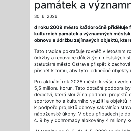
památek a významn
30. 6. 2026
d roku 2009 město každoročně přiděluje f
kulturních památek a významných městskýc
obnovu a údržbu zajímavých objektů, které
Tato tradice pokračuje rovněž v letošním ro
údržby a renovace důležitých městských s
statutární město Ostrava přispět k zachová
přispět k tomu, aby tyto jedinečné objekty 
Pro aktuální rok 2026 město k výše uveden
5,5 milionu korun. Tato dotační podpora b
dědictví, která slouží na podporu projekt
sportovního a kulturního využití a objektů 
k podpoře projektů obnovy sakrálních stave
náboženské úkony. V obou případech je doba
č. 9 byly dohromady alokovány 4 miliony kor