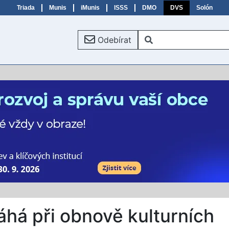
Triada
Munis
iMunis
ISSS
DMO
DVS
Solón
Odebírat
há při obnově kulturních