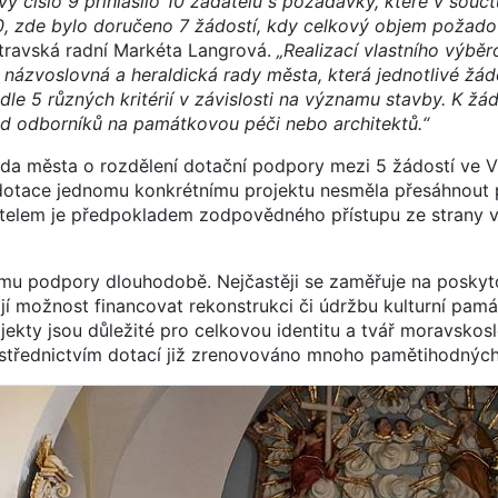
vy číslo 9 přihlásilo 10 žadatelů s požadavky, které v souč
 10, zde bylo doručeno 7 žádostí, kdy celkový objem poža
travská radní Markéta Langrová.
„Realizací vlastního výběr
 názvoslovná a heraldická rady města, která jednotlivé žá
le 5 různých kritérií v závislosti na významu stavby. K žá
 řad odborníků na památkovou péči nebo architektů.“
a města o rozdělení dotační podpory mezi 5 žádostí ve V
 dotace jednomu konkrétnímu projektu nesměla přesáhnout 
itelem je předpokladem zodpovědného přístupu ze strany v
rmu podpory dlouhodobě. Nejčastěji se zaměřuje na poskyt
ají možnost financovat rekonstrukci či údržbu kulturní pam
bjekty jsou důležité pro celkovou identitu a tvář moravskos
střednictvím dotací již zrenovováno mnoho pamětihodných