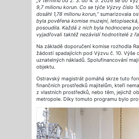
„V termínu od 2. 3. do 4. 5. 2026 se do Výz
9,7 milionu korun. Co se týče Výzvy číslo
dosáhl 1,78 milionu korun,“
sumarizovala os
byla pověřena komise muzejní, letopisecká,
posoudila. Každá z nich byla hodnocena pod
vyjadřovali taktéž nezávislí hodnotitelé z
Na základě doporučení komise rozhodla Rad
žádostí spadajících pod Výzvu č. 10. Výše
uznatelných nákladů. Spolufinancování maj
objektu.
Ostravský magistrát pomáhá skrze tuto fo
finančních prostředků majitelům, kteří nem
z vlastních prostředků, nebo těm, jejichž o
metropole. Díky tomuto programu bylo pro