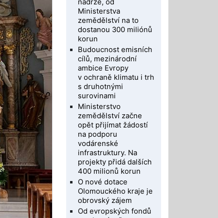
nádrže, od
Ministerstva
zemědělství na to
dostanou 300 miliónů
korun
Budoucnost emisních
cílů, mezinárodní
ambice Evropy
v ochraně klimatu i trh
s druhotnými
surovinami
Ministerstvo
zemědělství začne
opět přijímat žádostí
na podporu
vodárenské
infrastruktury. Na
projekty přidá dalších
400 milionů korun
O nové dotace
Olomouckého kraje je
obrovský zájem
Od evropských fondů