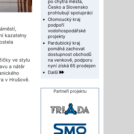
po chytrá města,
Česko a Slovensko
prohlubují spolupráci
Olomoucký kraj
podpoří
áměstí,
vodohospodářské
ní kazatelny
projekty
ostela
Pardubický kraj
pomáhá zachovat
dostupnost obchodů
ičky ve stylu
na venkově, podporu
nyní získá 65 prodejen
avu a nátěr
Další
anického
ra v Hrušově.
Partneři projektu