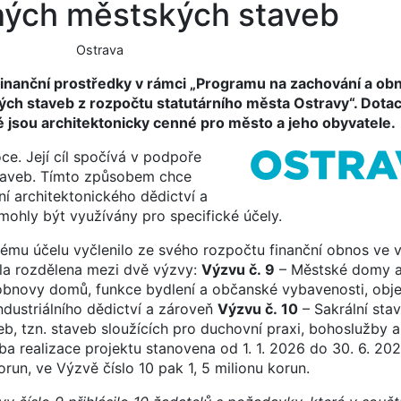
ých městských staveb
Ostrava
inanční prostředky v rámci „Programu na zachování a ob
h staveb z rozpočtu statutárního města Ostravy“. Dotac
 jsou architektonicky cenné pro město a jeho obyvatele.
ce. Její cíl spočívá v podpoře
taveb. Tímto způsobem chce
ní architektonického dědictví a
mohly být využívány pro specifické účely.
ému účelu vyčlenilo ze svého rozpočtu finanční obnos ve v
yla rozdělena mezi dvě výzvy:
Výzvu č. 9
– Městské domy a 
ů obnovy domů, funkce bydlení a občanské vybavenosti, obj
industriálního dědictví a zároveň
Výzvu č. 10
– Sakrální sta
b, tzn. staveb sloužících pro duchovní praxi, bohoslužby a 
 realizace projektu stanovena od 1. 1. 2026 do 30. 6. 20
un, ve Výzvě číslo 10 pak 1, 5 milionu korun.