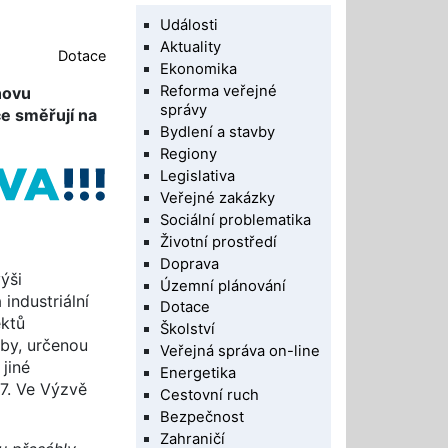
Události
Aktuality
Dotace
Ekonomika
Reforma veřejné
novu
správy
e směřují na
Bydlení a stavby
Regiony
Legislativa
Veřejné zakázky
Sociální problematika
Životní prostředí
Doprava
ýši
Územní plánování
industriální
Dotace
ektů
Školství
vby, určenou
Veřejná správa on-line
jiné
Energetika
27. Ve Výzvě
Cestovní ruch
Bezpečnost
Zahraničí