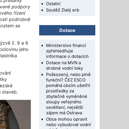
tu přesáhly
Ostatní
dované podpory
Soutěž Zlatý erb
ového řízení
dosti podrobně
dostem se
Dotace
ýzvě č. 9 a 6
Ministerstvo financí
polovinu jeho
zpřehledňuje
lastníka
informace o dotacích
Dotace na MVN a
drobné vodní toky
ování
Poškozený, nebo plně
átky
funkční? ČEZ ESCO
lezské
pomáhá obcím ušetřit
prostředky za
 staveb.
zbytečně vyměněné
sloupy veřejného
osvětlení, největší
zájem má Ostrava
Obce mohou opravit
nebo vybudovat vodní