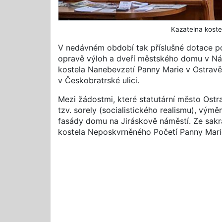
Kazatelna koste
V nedávném období tak příslušné dotace p
opravě výloh a dveří městského domu v Nád
kostela Nanebevzetí Panny Marie v Ostravě
v Českobratrské ulici.
Mezi žádostmi, které statutární město Ost
tzv. sorely (socialistického realismu), vým
fasády domu na Jiráskově náměstí. Ze sakr
kostela Neposkvrněného Početí Panny Marie 