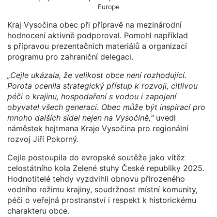
Europe
Kraj Vysočina obec při přípravě na mezinárodní
hodnocení aktivně podporoval. Pomohl například
s přípravou prezentačních materiálů a organizací
programu pro zahraniční delegaci.
„Cejle ukázala, že velikost obce není rozhodující.
Porota ocenila strategický přístup k rozvoji, citlivou
péči o krajinu, hospodaření s vodou i zapojení
obyvatel všech generací. Obec může být inspirací pro
mnoho dalších sídel nejen na Vysočině,“
uvedl
náměstek hejtmana Kraje Vysočina pro regionální
rozvoj Jiří Pokorný.
Cejle postoupila do evropské soutěže jako vítěz
celostátního kola Zelené stuhy České republiky 2025.
Hodnotitelé tehdy vyzdvihli obnovu přirozeného
vodního režimu krajiny, soudržnost místní komunity,
péči o veřejná prostranství i respekt k historickému
charakteru obce.