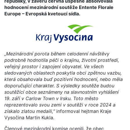
republiky, v závěru června úspěšně absolvovala
hodnocení mezinárodní soutěže Entente Florale
Europe – Evropská kvetoucí sídla.
„Mezinárodní porota během celodenní návštěvy
podrobně hodnotila péči o krajinu, životní prostředí,
veřejný prostor i zapojení obyvatel. Ve všech
sledovaných oblastech poskytla obci zpětnou vazbu,
která obsahovala buď pozitivní hodnocení, nebo měla
doporučující charakter. S výsledky soutěže budou
soutěžící obce seznámeny na slavnostním vyhlášení
19. září v Carlow Town v Irsku. Toto město
reprezentovalo svou zemi v soutěži v roce 2024 a
získalo zlatou medaili,“
informoval hejtman Kraje
Vysočina Martin Kukla.
Členové mezinárodní komise ocenili, že obec