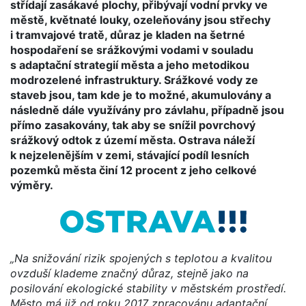
střídají zasákavé plochy, přibývají vodní prvky ve
městě, květnaté louky, ozeleňovány jsou střechy
i tramvajové tratě, důraz je kladen na šetrné
hospodaření se srážkovými vodami v souladu
s adaptační strategií města a jeho metodikou
modrozelené infrastruktury. Srážkové vody ze
staveb jsou, tam kde je to možné, akumulovány a
následně dále využívány pro závlahu, případně jsou
přímo zasakovány, tak aby se snížil povrchový
srážkový odtok z území města. Ostrava náleží
k nejzelenějším v zemi, stávající podíl lesních
pozemků města činí 12 procent z jeho celkové
výměry.
„Na snižování rizik spojených s teplotou a kvalitou
ovzduší klademe značný důraz, stejně jako na
posilování ekologické stability v městském prostředí.
Město má již od roku 2017 zpracovánu adaptační