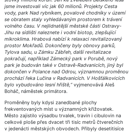
jsme investovali víc jak 60 milionů. Projekty Cesta
vody, park Nad rybníkem, povalové chodníky v území
se obratem staly vyhledávaným prostorem k trávení
volného času. V nejlidnatější městské části Ostravy-
Jihu na sídlišti naleznete i vodní biotop, zlepšující
mikroklima. Hrabová nabízí k relaxaci revitalizovaný
prostor Mokřadů. Dokončeny byly obnovy parků,
Tylova sadu, u Zámku Zábřeh, další revitalizace
pokračují, například Zámecký park v Porubě, nový
park je budován také v Ostravě-Radvanicích, jiný byl
dokončen v Polance nad Odrou, významnou proměnou
prochází řeka Lučina v Radvanicích. V Hošťálkovicích
bylo vybudováno lesní hřiště,“
vyjmenovává Aleš
Boháč, náměstek primátora.
Proměněny byly kdysi zanedbané plochy
frekventovaných míst u významných křižovatek.
Město zajistilo výsadbu trvalek, travin i cibulovin na
celkové ploše přes dvacet tři tisíc metrů čtverečních
v jedenácti městských obvodech. Přibyly desetitisíce