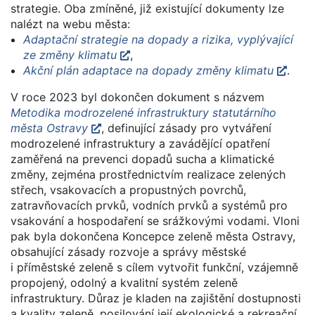
strategie. Oba zmíněné, již existující dokumenty lze
nalézt na webu města:
Adaptační strategie na dopady a rizika, vyplývající
ze změny klimatu
,
Akční plán adaptace na dopady změny klimatu
.
V roce 2023 byl dokončen dokument s názvem
Metodika modrozelené infrastruktury statutárního
města Ostravy
, definující zásady pro vytváření
modrozelené infrastruktury a zavádějící opatření
zaměřená na prevenci dopadů sucha a klimatické
změny, zejména prostřednictvím realizace zelených
střech, vsakovacích a propustných povrchů,
zatravňovacích prvků, vodních prvků a systémů pro
vsakování a hospodaření se srážkovými vodami. Vloni
pak byla dokončena Koncepce zeleně města Ostravy,
obsahující zásady rozvoje a správy městské
i příměstské zeleně s cílem vytvořit funkční, vzájemně
propojený, odolný a kvalitní systém zeleně
infrastruktury. Důraz je kladen na zajištění dostupnosti
a kvality zeleně, posilování její ekologické a rekreační