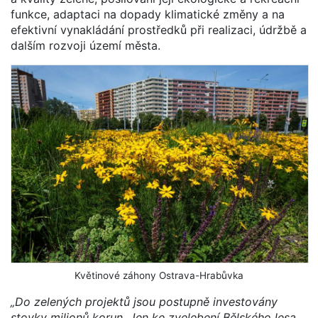
funkce, adaptaci na dopady klimatické změny a na
efektivní vynakládání prostředků při realizaci, údržbě a
dalším rozvoji území města.
Květinové záhony Ostrava-Hrabůvka
„Do zelených projektů jsou postupně investovány
stovky milionů korun. Jen ke zvelebení Bělského lesa