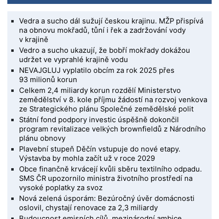
Vedra a sucho dál sužují českou krajinu. MŽP přispívá
na obnovu mokřadů, tůní i řek a zadržování vody
v krajině
Vedro a sucho ukazují, že bobří mokřady dokážou
udržet ve vyprahlé krajině vodu
NEVAJGLUJ vyplatilo obcím za rok 2025 přes
93 milionů korun
Celkem 2,4 miliardy korun rozdělí Ministerstvo
zemědělství v 8. kole příjmu žádostí na rozvoj venkova
ze Strategického plánu Společné zemědělské polit
Státní fond podpory investic úspěšně dokončil
program revitalizace velkých brownfieldů z Národního
plánu obnovy
Plavební stupeň Děčín vstupuje do nové etapy.
Výstavba by mohla začít už v roce 2029
Obce finančně krvácejí kvůli sběru textilního odpadu.
SMS ČR upozornilo ministra životního prostředí na
vysoké poplatky za svoz
Nová zelená úsporám: Bezúročný úvěr domácnosti
oslovil, chystají renovace za 2,3 miliardy
Budoucnost emisních cílů, mezinárodní ambice