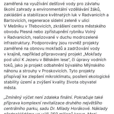
zaměřená na využívání dešťové vody pro závlahu
školní zahrady a environmentální vzdělávání žáků,
zakládání a stabilizace květnatých luk v Radvanicích a
Bartovicích, regenerace sídelní zeleně v ulici
V Mešníku v Třebovicích, zkrášlení centra městského
obvodu Plesná nebo zpřístupnění rybníku Volný
v Radvanicích, realizované v duchu modrozelené
infrastruktury. Podporovány jsou rovněž projekty
zaměřené na obnovu mokřadů a zadržování vody
v krajině, například připravovaný projekt „Mokřady
pod ulicí K Jezeru v Bělském lese“, či úpravy vodních
toků, jako je projekt odbahnění bývalého Mlýnského
náhonu a strouhy v Proskovicích. Tyto projekty
přispívají ke zlepšení mikroklimatu, posílení ekologické
stability území a zvýšení kvality života obyvatel
města.
„Zmíněný výčet není zdaleka finální. Pokračuje také
příprava komplexní revitalizace druhého největšího
centrálního parku, sadu Dr. Milady Horákové. Náklady
předpokládáme ve výši 250 milionů korun. Mezi