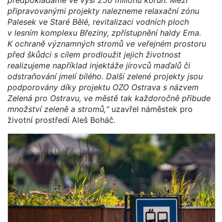
připravovanými projekty nalezneme relaxační zónu
Palesek ve Staré Bělé, revitalizaci vodních ploch
v lesním komplexu Březiny, zpřístupnění haldy Ema.
K ochraně významných stromů ve veřejném prostoru
před škůdci s cílem prodloužit jejich životnost
realizujeme například injektáže jírovců maďalů či
odstraňování jmelí bílého. Další zelené projekty jsou
podporovány díky projektu OZO Ostrava s názvem
Zelená pro Ostravu, ve městě tak každoročně přibude
množství zeleně a stromů,“
uzavřel náměstek pro
životní prostředí Aleš Boháč.