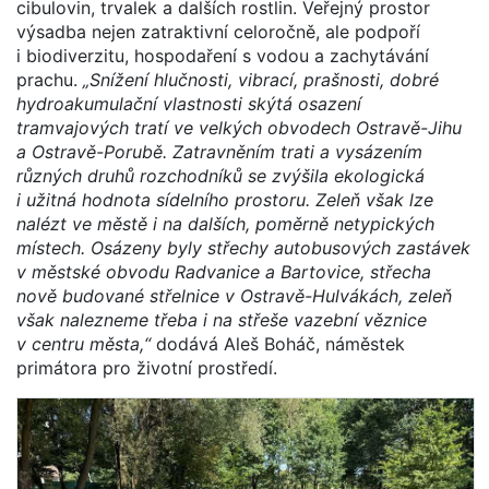
cibulovin, trvalek a dalších rostlin. Veřejný prostor
výsadba nejen zatraktivní celoročně, ale podpoří
i biodiverzitu, hospodaření s vodou a zachytávání
prachu.
„Snížení hlučnosti, vibrací, prašnosti, dobré
hydroakumulační vlastnosti skýtá osazení
tramvajových tratí ve velkých obvodech Ostravě-Jihu
a Ostravě-Porubě. Zatravněním trati a vysázením
různých druhů rozchodníků se zvýšila ekologická
i užitná hodnota sídelního prostoru. Zeleň však lze
nalézt ve městě i na dalších, poměrně netypických
místech. Osázeny byly střechy autobusových zastávek
v městské obvodu Radvanice a Bartovice, střecha
nově budované střelnice v Ostravě-Hulvákách, zeleň
však nalezneme třeba i na střeše vazební věznice
v centru města,“
dodává Aleš Boháč, náměstek
primátora pro životní prostředí.