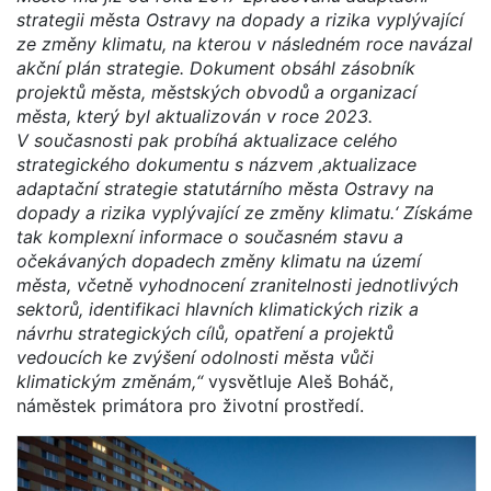
strategii města Ostravy na dopady a rizika vyplývající
ze změny klimatu, na kterou v následném roce navázal
akční plán strategie. Dokument obsáhl zásobník
projektů města, městských obvodů a organizací
města, který byl aktualizován v roce 2023.
V současnosti pak probíhá aktualizace celého
strategického dokumentu s názvem ‚aktualizace
adaptační strategie statutárního města Ostravy na
dopady a rizika vyplývající ze změny klimatu.‘ Získáme
tak komplexní informace o současném stavu a
očekávaných dopadech změny klimatu na území
města, včetně vyhodnocení zranitelnosti jednotlivých
sektorů, identifikaci hlavních klimatických rizik a
návrhu strategických cílů, opatření a projektů
vedoucích ke zvýšení odolnosti města vůči
klimatickým změnám,“
vysvětluje Aleš Boháč,
náměstek primátora pro životní prostředí.