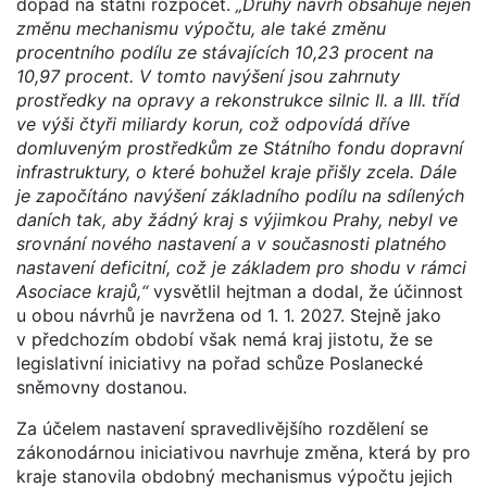
dopad na státní rozpočet.
„Druhý návrh obsahuje nejen
změnu mechanismu výpočtu, ale také změnu
procentního podílu ze stávajících 10,23 procent na
10,97 procent. V tomto navýšení jsou zahrnuty
prostředky na opravy a rekonstrukce silnic II. a III. tříd
ve výši čtyři miliardy korun, což odpovídá dříve
domluveným prostředkům ze Státního fondu dopravní
infrastruktury, o které bohužel kraje přišly zcela. Dále
je započítáno navýšení základního podílu na sdílených
daních tak, aby žádný kraj s výjimkou Prahy, nebyl ve
srovnání nového nastavení a v současnosti platného
nastavení deficitní, což je základem pro shodu v rámci
Asociace krajů,“
vysvětlil hejtman a dodal, že účinnost
u obou návrhů je navržena od 1. 1. 2027. Stejně jako
v předchozím období však nemá kraj jistotu, že se
legislativní iniciativy na pořad schůze Poslanecké
sněmovny dostanou.
Za účelem nastavení spravedlivějšího rozdělení se
zákonodárnou iniciativou navrhuje změna, která by pro
kraje stanovila obdobný mechanismus výpočtu jejich