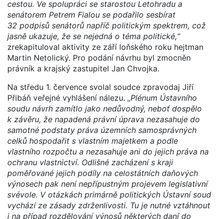
cestou. Ve spolupráci se starostou Letohradu a
senátorem Petrem Fialou se podařilo sesbírat
32 podpisů senátorů napříč politickým spektrem, což
jasně ukazuje, že se nejedná o téma politické,“
zrekapituloval aktivity ze září loňského roku hejtman
Martin Netolický. Pro podání návrhu byl zmocněn
právník a krajský zastupitel Jan Chvojka.
Na středu 1. července svolal soudce zpravodaj Jiří
Přibáň veřejné vyhlášení nálezu.
„Plénum Ústavního
soudu návrh zamítlo jako nedůvodný, neboť dospělo
k závěru, že napadená právní úprava nezasahuje do
samotné podstaty práva územních samosprávných
celků hospodařit s vlastním majetkem a podle
vlastního rozpočtu a nezasahuje ani do jejich práva na
ochranu vlastnictví. Odlišné zacházení s kraji
poměřované jejich podíly na celostátních daňových
výnosech pak není nepřípustným projevem legislativní
svévole. V otázkách primárně politických Ústavní soud
vychází ze zásady zdrženlivosti. Tu je nutné vztáhnout
i na případ rozdělování výnosů některých daní do