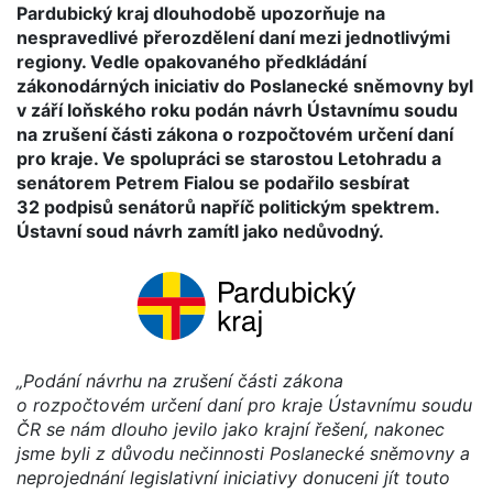
Pardubický kraj dlouhodobě upozorňuje na
nespravedlivé přerozdělení daní mezi jednotlivými
regiony. Vedle opakovaného předkládání
zákonodárných iniciativ do Poslanecké sněmovny byl
v září loňského roku podán návrh Ústavnímu soudu
na zrušení části zákona o rozpočtovém určení daní
pro kraje. Ve spolupráci se starostou Letohradu a
senátorem Petrem Fialou se podařilo sesbírat
32 podpisů senátorů napříč politickým spektrem.
Ústavní soud návrh zamítl jako nedůvodný.
„Podání návrhu na zrušení části zákona
o rozpočtovém určení daní pro kraje Ústavnímu soudu
ČR se nám dlouho jevilo jako krajní řešení, nakonec
jsme byli z důvodu nečinnosti Poslanecké sněmovny a
neprojednání legislativní iniciativy donuceni jít touto