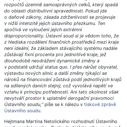
rozpočtů územně samosprávných celků, který spadá
do oblasti distributivní spravedlnosti. Pokud jde
o daňové zákony, zásada zdrženlivosti se projevuje
v nižší intenzitě jejich ústavního přezkumu. Ten
spočívá ve vyloučení jejich extrémní
disproporcionality. Ústavní soud si je vědom toho, že
z hlediska rozdělení finančních prostředků mezi kraje
není ideální, že základem stávajícího systému nadále
zůstávají fixní procenta pro jednotlivé kraje, jež
dlouhodobě neodrážení dynamické změny a
v podstatě udržují status quo. I přes nárůst obyvatel,
výstavbu nových silnic a další změny týkající se
nároků na financování zůstává podíl jednotlivých krajů
na sdílených daních stejný, což vyvolává napětí ve
vztahu k principu potřebnosti. Ani tato okolnost však
nevytváří prostor k uplatnění derogační pravomoci
Ústavního soudu,“
píše se k nálezu v
tiskové zprávě
Ústavního soudu
.
Hejtmana Martina Netolického rozhodnutí Ústavního