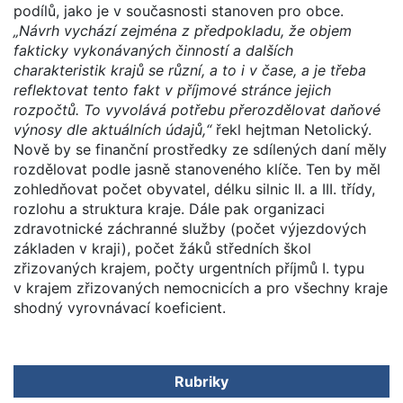
podílů, jako je v současnosti stanoven pro obce.
„Návrh vychází zejména z předpokladu, že objem
fakticky vykonávaných činností a dalších
charakteristik krajů se různí, a to i v čase, a je třeba
reflektovat tento fakt v příjmové stránce jejich
rozpočtů. To vyvolává potřebu přerozdělovat daňové
výnosy dle aktuálních údajů,“
řekl hejtman Netolický.
Nově by se finanční prostředky ze sdílených daní měly
rozdělovat podle jasně stanoveného klíče. Ten by měl
zohledňovat počet obyvatel, délku silnic II. a III. třídy,
rozlohu a struktura kraje. Dále pak organizaci
zdravotnické záchranné služby (počet výjezdových
základen v kraji), počet žáků středních škol
zřizovaných krajem, počty urgentních příjmů I. typu
v krajem zřizovaných nemocnicích a pro všechny kraje
shodný vyrovnávací koeficient.
Rubriky