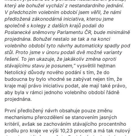
který ale bohužel vychází z nestandardního jednání.
V předchozím volebním období jsem věřil, že námi
předložená zákonodárná iniciativa, kterou jsme
společně s kolegy z dalších krajů podali do
Poslanecké sněmovny Parlamentu ČR, bude minimálně
projednána. Bohužel nestalo se tak a na konci
volebního období tyto návrhy automaticky spadly pod
stůl. Proto jsme v únoru podali dvě možné varianty
řešení. To jen ukazuje, že jakákoliv změna oproti
stávajícímu stavu je posunem,“
vysvětlil hejtman
Netolický důvody nového podání s tím, že do
budoucna by bylo vhodné se zabývat nejen tím, že
kraje mají právo iniciativu podat, ale mají také právo,
aby byla v rámci jednoho volebního období řádně
projednána.
První předložený návrh obsahuje pouze změnu
mechanismu přerozdělení se stanovením jasných
kritérií, avšak se zachováním stávajícího procentního
podílu pro kraje ve výši 10,23 procent a má tak nulový