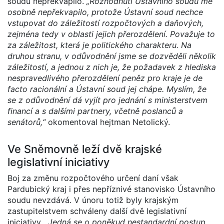
soudu nepřekvapilo.
„Rozhodnutí Ústavního soudu mě
osobně nepřekvapilo, protože Ústavní soud nechce
vstupovat do záležitostí rozpočtových a daňových,
zejména tedy v oblasti jejich přerozdělení. Považuje to
za záležitost, která je politického charakteru. Na
druhou stranu, v odůvodnění jsme se dozvěděli několik
záležitostí, a jednou z nich je, že požadavek z hlediska
nespravedlivého přerozdělení peněz pro kraje je de
facto racionální a Ústavní soud jej chápe. Myslím, že
se z odůvodnění dá vyjít pro jednání s ministerstvem
financí a s dalšími partnery, včetně poslanců a
senátorů,“
okomentoval hejtman Netolický.
Ve Sněmovně leží dvě krajské
legislativní iniciativy
Boj za změnu rozpočtového určení daní však
Pardubický kraj i přes nepříznivé stanovisko Ústavního
soudu nevzdává. V únoru totiž byly krajským
zastupitelstvem schváleny další dvě legislativní
iniciativy.
„Jedná se o poněkud nestandardní postup,