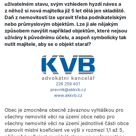
uživatelném stavu, svým vzhledem hyzdí náves a
z něhož si nová majitelka již 5 let dělá jen skladiště.
Daň z nemovitostí lze upravit třeba podnikatelským
nebo průmyslovým objektům. Lze ji ale nějakým
způsobem navýšit například objektům, které nejsou
užívány k původnímu účelu, a aspoň symbolicky tak
nutit majitele, aby se o objekt staral?
226 259 401
pravnik@akkvb.cz
www.akkvb.cz
Obec je zmocněna obecně závaznou vyhláškou pro
všechny nemovité věci na území obce nebo pro
všechny nemovité věci na území jednotlivé části obce
stanovit místní koeficient ve výši v rozmezí 1,1 až 5,