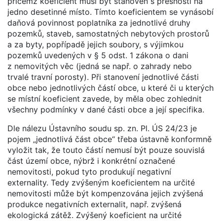
přičemž koeficient musí být stanoven s přesností na
jedno desetinné místo. Tímto koeficientem se vynásobí
daňová povinnost poplatníka za jednotlivé druhy
pozemků, staveb, samostatných nebytových prostorů
a za byty, popřípadě jejich soubory, s výjimkou
pozemků uvedených v § 5 odst. 1 zákona o dani
z nemovitých věc (jedná se např. o zahrady nebo
trvalé travní porosty). Při stanovení jednotlivé části
obce nebo jednotlivých částí obce, u které či u kterých
se místní koeficient zavede, by měla obec zohlednit
všechny podmínky v dané části obce a její specifika.
Dle nálezu Ústavního soudu sp. zn. Pl. ÚS 24/23 je
pojem „jednotlivá část obce“ třeba ústavně konformně
vyložit tak, že touto částí nemusí být pouze souvislá
část území obce, nýbrž i konkrétní označené
nemovitosti, pokud tyto produkují negativní
externality. Tedy zvýšeným koeficientem na určité
nemovitosti může být kompenzována jejich zvýšená
produkce negativních externalit, např. zvýšená
ekologická zátěž. Zvýšený koeficient na určité