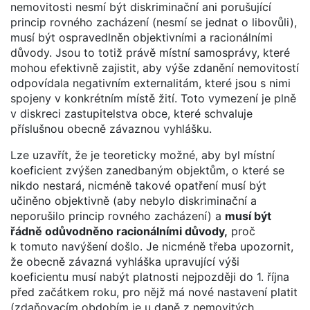
nemovitosti nesmí být diskriminační ani porušující
princip rovného zacházení (nesmí se jednat o libovůli),
musí být ospravedlněn objektivními a racionálními
důvody. Jsou to totiž právě místní samosprávy, které
mohou efektivně zajistit, aby výše zdanění nemovitostí
odpovídala negativním externalitám, které jsou s nimi
spojeny v konkrétním místě žití. Toto vymezení je plně
v diskreci zastupitelstva obce, které schvaluje
příslušnou obecně závaznou vyhlášku.
Lze uzavřít, že je teoreticky možné, aby byl místní
koeficient zvýšen zanedbaným objektům, o které se
nikdo nestará, nicméně takové opatření musí být
učiněno objektivně (aby nebylo diskriminační a
neporušilo princip rovného zacházení) a
musí být
řádně odůvodněno racionálními důvody,
proč
k tomuto navýšení došlo. Je nicméně třeba upozornit,
že obecně závazná vyhláška upravující výši
koeficientu musí nabýt platnosti nejpozději do 1. října
před začátkem roku, pro nějž má nové nastavení platit
(zdaňovacím obdobím je u daně z nemovitých