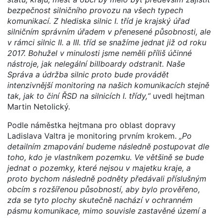
bezpečnost silničního provozu na všech typech
komunikací. Z hlediska silnic I. tříd je krajský úřad
silničním správním úřadem v přenesené působnosti, ale
v rámci silnic II. a III. tříd se snažíme jednat již od roku
2017. Bohužel v minulosti jsme neměli příliš účinné
nástroje, jak nelegální billboardy odstranit. Naše
Správa a údržba silnic proto bude provádět
intenzivnější monitoring na našich komunikacích stejně
tak, jak to činí ŘSD na silnicích I. třídy,“
uvedl hejtman
Martin Netolický.
Podle náměstka hejtmana pro oblast dopravy
Ladislava Valtra je monitoring prvním krokem.
„Po
detailním zmapování budeme následně postupovat dle
toho, kdo je vlastníkem pozemku. Ve většině se bude
jednat o pozemky, které nejsou v majetku kraje, a
proto bychom následně podněty předávali příslušným
obcím s rozšířenou působností, aby bylo prověřeno,
zda se tyto plochy skutečně nachází v ochranném
pásmu komunikace, mimo souvisle zastavěné území a