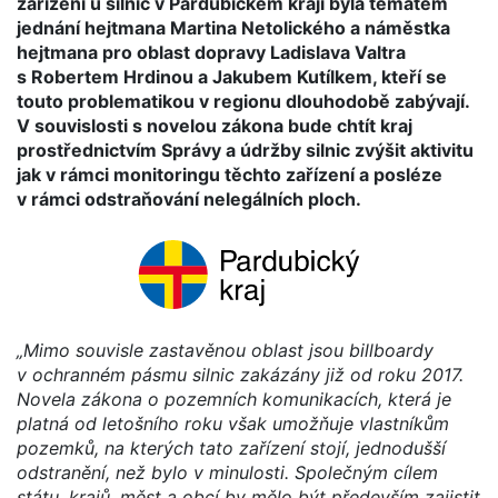
zařízení u silnic v Pardubickém kraji byla tématem
jednání hejtmana Martina Netolického a náměstka
hejtmana pro oblast dopravy Ladislava Valtra
s Robertem Hrdinou a Jakubem Kutílkem, kteří se
touto problematikou v regionu dlouhodobě zabývají.
V souvislosti s novelou zákona bude chtít kraj
prostřednictvím Správy a údržby silnic zvýšit aktivitu
jak v rámci monitoringu těchto zařízení a posléze
v rámci odstraňování nelegálních ploch.
„Mimo souvisle zastavěnou oblast jsou billboardy
v ochranném pásmu silnic zakázány již od roku 2017.
Novela zákona o pozemních komunikacích, která je
platná od letošního roku však umožňuje vlastníkům
pozemků, na kterých tato zařízení stojí, jednodušší
odstranění, než bylo v minulosti. Společným cílem
státu, krajů, měst a obcí by mělo být především zajistit