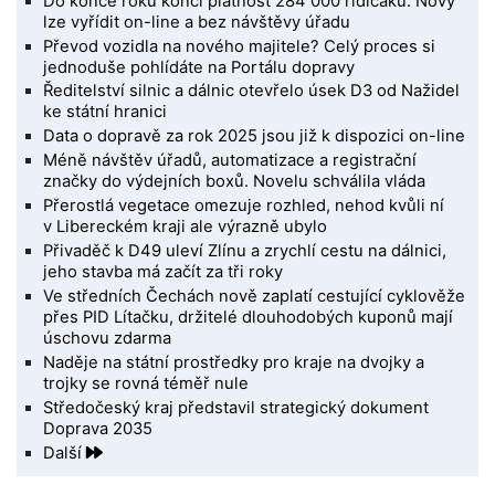
Do konce roku končí platnost 284 000 řidičáků. Nový
lze vyřídit on-line a bez návštěvy úřadu
Převod vozidla na nového majitele? Celý proces si
jednoduše pohlídáte na Portálu dopravy
Ředitelství silnic a dálnic otevřelo úsek D3 od Nažidel
ke státní hranici
Data o dopravě za rok 2025 jsou již k dispozici on-line
Méně návštěv úřadů, automatizace a registrační
značky do výdejních boxů. Novelu schválila vláda
Přerostlá vegetace omezuje rozhled, nehod kvůli ní
v Libereckém kraji ale výrazně ubylo
Přivaděč k D49 uleví Zlínu a zrychlí cestu na dálnici,
jeho stavba má začít za tři roky
Ve středních Čechách nově zaplatí cestující cyklověže
přes PID Lítačku, držitelé dlouhodobých kuponů mají
úschovu zdarma
Naděje na státní prostředky pro kraje na dvojky a
trojky se rovná téměř nule
Středočeský kraj představil strategický dokument
Doprava 2035
Další