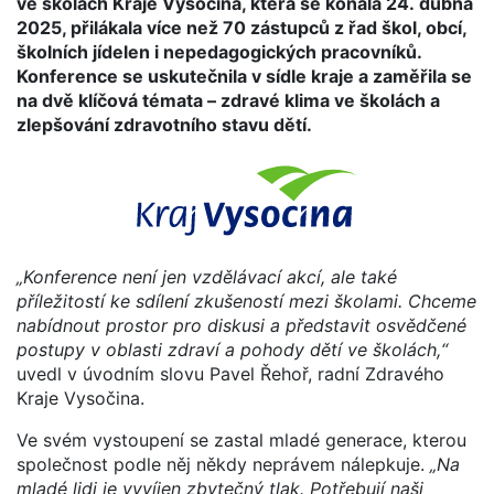
ve školách Kraje Vysočina, která se konala 24. dubna
2025, přilákala více než 70 zástupců z řad škol, obcí,
školních jídelen i nepedagogických pracovníků.
Konference se uskutečnila v sídle kraje a zaměřila se
na dvě klíčová témata – zdravé klima ve školách a
zlepšování zdravotního stavu dětí.
„Konference není jen vzdělávací akcí, ale také
příležitostí ke sdílení zkušeností mezi školami. Chceme
nabídnout prostor pro diskusi a představit osvědčené
postupy v oblasti zdraví a pohody dětí ve školách,“
uvedl v úvodním slovu Pavel Řehoř, radní Zdravého
Kraje Vysočina.
Ve svém vystoupení se zastal mladé generace, kterou
společnost podle něj někdy neprávem nálepkuje.
„Na
mladé lidi je vyvíjen zbytečný tlak. Potřebují naši