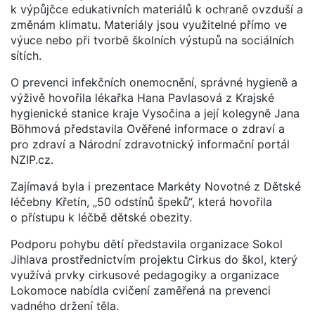
k výpůjčce edukativních materiálů k ochraně ovzduší a
změnám klimatu. Materiály jsou využitelné přímo ve
výuce nebo při tvorbě školních výstupů na sociálních
sítích.
O prevenci infekčních onemocnění, správné hygieně a
výživě hovořila lékařka Hana Pavlasová z Krajské
hygienické stanice kraje Vysočina a její kolegyně Jana
Böhmová představila Ověřené informace o zdraví a
pro zdraví a Národní zdravotnický informační portál
NZIP.cz.
Zajímavá byla i prezentace Markéty Novotné z Dětské
léčebny Křetín, „50 odstínů špeků“, která hovořila
o přístupu k léčbě dětské obezity.
Podporu pohybu dětí představila organizace Sokol
Jihlava prostřednictvím projektu Cirkus do škol, který
využívá prvky cirkusové pedagogiky a organizace
Lokomoce nabídla cvičení zaměřená na prevenci
vadného držení těla.