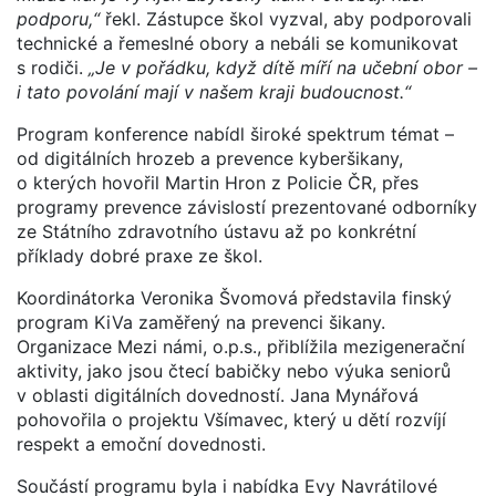
podporu,“
řekl. Zástupce škol vyzval, aby podporovali
technické a řemeslné obory a nebáli se komunikovat
s rodiči.
„Je v pořádku, když dítě míří na učební obor –
i tato povolání mají v našem kraji budoucnost.“
Program konference nabídl široké spektrum témat –
od digitálních hrozeb a prevence kyberšikany,
o kterých hovořil Martin Hron z Policie ČR, přes
programy prevence závislostí prezentované odborníky
ze Státního zdravotního ústavu až po konkrétní
příklady dobré praxe ze škol.
Koordinátorka Veronika Švomová představila finský
program KiVa zaměřený na prevenci šikany.
Organizace Mezi námi, o.p.s., přiblížila mezigenerační
aktivity, jako jsou čtecí babičky nebo výuka seniorů
v oblasti digitálních dovedností. Jana Mynářová
pohovořila o projektu Všímavec, který u dětí rozvíjí
respekt a emoční dovednosti.
Součástí programu byla i nabídka Evy Navrátilové