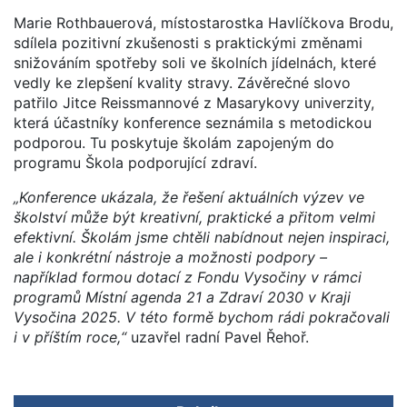
Marie Rothbauerová, místostarostka Havlíčkova Brodu,
sdílela pozitivní zkušenosti s praktickými změnami
snižováním spotřeby soli ve školních jídelnách, které
vedly ke zlepšení kvality stravy. Závěrečné slovo
patřilo Jitce Reissmannové z Masarykovy univerzity,
která účastníky konference seznámila s metodickou
podporou. Tu poskytuje školám zapojeným do
programu Škola podporující zdraví.
„Konference ukázala, že řešení aktuálních výzev ve
školství může být kreativní, praktické a přitom velmi
efektivní. Školám jsme chtěli nabídnout nejen inspiraci,
ale i konkrétní nástroje a možnosti podpory –
například formou dotací z Fondu Vysočiny v rámci
programů Místní agenda 21 a Zdraví 2030 v Kraji
Vysočina 2025. V této formě bychom rádi pokračovali
i v příštím roce,“
uzavřel radní Pavel Řehoř.