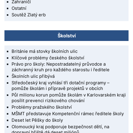
Zahraničí
Ostatní
Soutěž Zlatý erb
Školství
Británie má stovky školních ulic
Klíčové problémy českého školství
Právo pro školy: Nepostradatelný průvodce a
záchranný kruh pro každého starostu i ředitele
Školních ulic přibývá
Středočeský kraj vyhlásí tři dotační programy –
pomůže školám i přípravě projektů v obcích
Půl milionu korun pomůže školám v Karlovarském kraji
posílit prevenci rizikového chování
Problémy pražského školství
MŠMT představuje Kompetenční rámec ředitele školy
Deset let Pěšky do školy
Olomoucký kraj podporuje bezpečnost dětí, na
dopravní hřiště dá deset miliónů