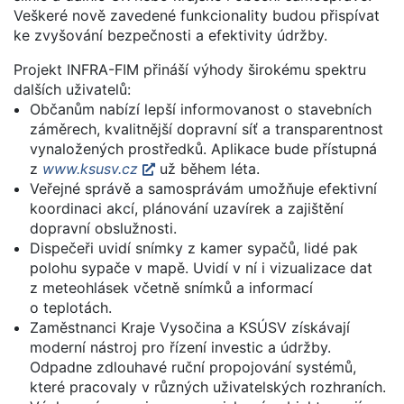
Veškeré nově zavedené funkcionality budou přispívat
ke zvyšování bezpečnosti a efektivity údržby.
Projekt INFRA-FIM přináší výhody širokému spektru
dalších uživatelů:
Občanům nabízí lepší informovanost o stavebních
záměrech, kvalitnější dopravní síť a transparentnost
vynaložených prostředků. Aplikace bude přístupná
z
www.ksusv.cz
už během léta.
Veřejné správě a samosprávám umožňuje efektivní
koordinaci akcí, plánování uzavírek a zajištění
dopravní obslužnosti.
Dispečeři uvidí snímky z kamer sypačů, lidé pak
polohu sypače v mapě. Uvidí v ní i vizualizace dat
z meteohlásek včetně snímků a informací
o teplotách.
Zaměstnanci Kraje Vysočina a KSÚSV získávají
moderní nástroj pro řízení investic a údržby.
Odpadne zdlouhavé ruční propojování systémů,
které pracovaly v různých uživatelských rozhraních.