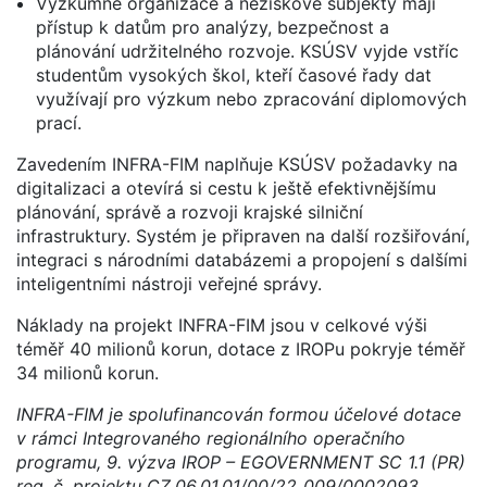
Výzkumné organizace a neziskové subjekty mají
přístup k datům pro analýzy, bezpečnost a
plánování udržitelného rozvoje. KSÚSV vyjde vstříc
studentům vysokých škol, kteří časové řady dat
využívají pro výzkum nebo zpracování diplomových
prací.
Zavedením INFRA-FIM naplňuje KSÚSV požadavky na
digitalizaci a otevírá si cestu k ještě efektivnějšímu
plánování, správě a rozvoji krajské silniční
infrastruktury. Systém je připraven na další rozšiřování,
integraci s národními databázemi a propojení s dalšími
inteligentními nástroji veřejné správy.
Náklady na projekt INFRA-FIM jsou v celkové výši
téměř 40 milionů korun, dotace z IROPu pokryje téměř
34 milionů korun.
INFRA-FIM je spolufinancován formou účelové dotace
v rámci Integrovaného regionálního operačního
programu, 9. výzva IROP – EGOVERNMENT SC 1.1 (PR)
reg. č. projektu CZ.06.01.01/00/22_009/0002093.