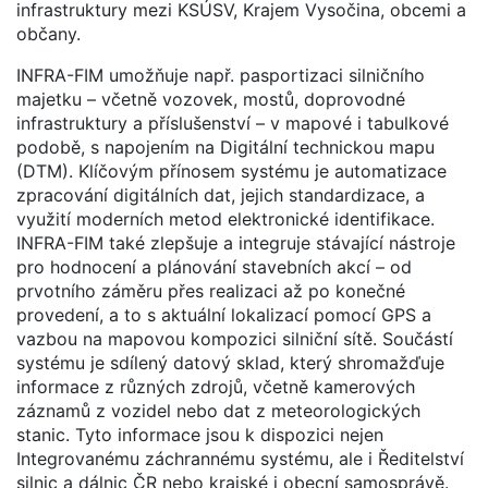
infrastruktury mezi KSÚSV, Krajem Vysočina, obcemi a
občany.
INFRA-FIM umožňuje např. pasportizaci silničního
majetku – včetně vozovek, mostů, doprovodné
infrastruktury a příslušenství – v mapové i tabulkové
podobě, s napojením na Digitální technickou mapu
(DTM). Klíčovým přínosem systému je automatizace
zpracování digitálních dat, jejich standardizace, a
využití moderních metod elektronické identifikace.
INFRA-FIM také zlepšuje a integruje stávající nástroje
pro hodnocení a plánování stavebních akcí – od
prvotního záměru přes realizaci až po konečné
provedení, a to s aktuální lokalizací pomocí GPS a
vazbou na mapovou kompozici silniční sítě. Součástí
systému je sdílený datový sklad, který shromažďuje
informace z různých zdrojů, včetně kamerových
záznamů z vozidel nebo dat z meteorologických
stanic. Tyto informace jsou k dispozici nejen
Integrovanému záchrannému systému, ale i Ředitelství
silnic a dálnic ČR nebo krajské i obecní samosprávě.