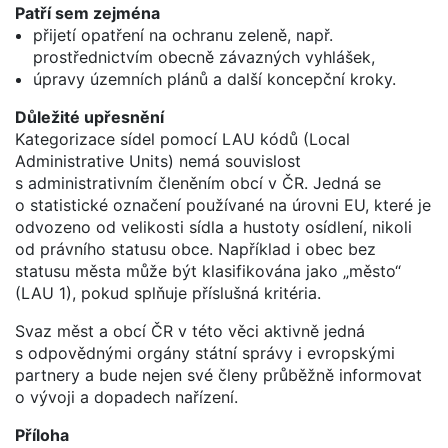
Patří sem zejména
přijetí opatření na ochranu zeleně, např.
prostřednictvím obecně závazných vyhlášek,
úpravy územních plánů a další koncepční kroky.
Důležité upřesnění
Kategorizace sídel pomocí LAU kódů (Local
Administrative Units) nemá souvislost
s administrativním členěním obcí v ČR. Jedná se
o statistické označení používané na úrovni EU, které je
odvozeno od velikosti sídla a hustoty osídlení, nikoli
od právního statusu obce. Například i obec bez
statusu města může být klasifikována jako „město“
(LAU 1), pokud splňuje příslušná kritéria.
Svaz měst a obcí ČR v této věci aktivně jedná
s odpovědnými orgány státní správy i evropskými
partnery a bude nejen své členy průběžně informovat
o vývoji a dopadech nařízení.
Příloha