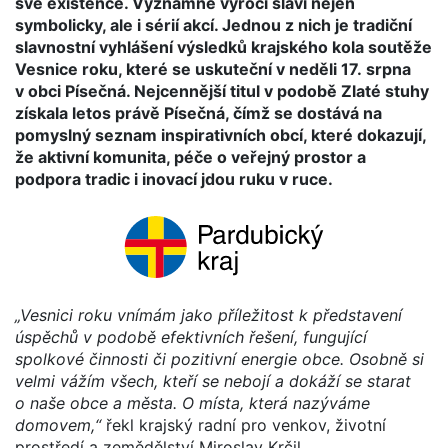
své existence. Významné výročí slaví nejen
symbolicky, ale i sérií akcí. Jednou z nich je tradiční
slavnostní vyhlášení výsledků krajského kola soutěže
Vesnice roku, které se uskuteční v neděli 17. srpna
v obci Písečná. Nejcennější titul v podobě Zlaté stuhy
získala letos právě Písečná, čímž se dostává na
pomyslný seznam inspirativních obcí, které dokazují,
že aktivní komunita, péče o veřejný prostor a
podpora tradic i inovací jdou ruku v ruce.
„Vesnici roku vnímám jako příležitost k představení
úspěchů v podobě efektivních řešení, fungující
spolkové činnosti či pozitivní energie obce. Osobně si
velmi vážím všech, kteří se nebojí a dokáží se starat
o naše obce a města. O místa, která nazýváme
domovem,“
řekl krajský radní pro venkov, životní
prostředí a zemědělství Miroslav Krčil.