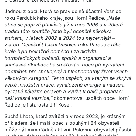
Jednou z obcí, která se pravidelně účastní Vesnice
roku Pardubického kraje, jsou Horní Ředice.
„Naše
obec se poprvé přihlásila již v roce 1996 a v 29leté
tradici této soutěže jsme byli oceněni několika
stuhami, v letech 2002 a 2024 tou nejcennější –
zlatou. Ocenění titulem Vesnice roku Pardubického
kraje bylo pokaždé odměnou za aktivitu
hornoředických občanů, spolků a organizací a
současně dlouhodobé směřování obce při vytváření
podmínek pro spokojený a plnohodnotný život všech
věkových kategorií. Tento úspěch, za kterým se skrývá
velké množství práce, vynaložené energie a nadšení,
byl také náležitě oslaven a využit k další propagaci
naší krásné vesnice,“
okomentoval úspěch obce Horní
Ředice její starosta Jiří Kosel.
Suchá Lhota, která zvítězila v roce 2023, je krásným
příkladem, že i malá obec s pouhými 84 obyvateli
může být mimořádně aktivní. Polovina obyvatel působí