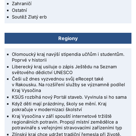
Zahraničí
Ostatní
Soutěž Zlatý erb
Regiony
Olomoucký kraj navýší stipendia učňům i studentům.
Poprvé v historii
Liberecký kraj usiluje o zápis Ještědu na Seznam
světového dědictví UNESCO
Češi už dnes vyzvednou svůj eRecept také
v Rakousku. Na rozšíření služby se významně podílel
Kraj Vysočina
KSÚS rozbíhá nový Portál staveb. Vyvinula si ho sama
Když děti mají prázdniny, školy se mění. Kraj
pokračuje v modernizaci školství
Kraj Vysočina v září spouští internetové tržiště
regionálních potravin. Propojí místní zemědělce a
potravináře s veřejnými stravovacími zařízeními typ
Zlínský kraj chce udržet tradiční řemesla při životě.