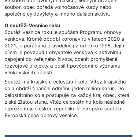
ve sboru dobrovolných hasičů, Nechybí divadelní
soubor, obec pořádá volnočasové kurzy nebo
společné cyklovýlety a mnoho dalších aktivit.
O soutěži Vesnice roku
Soutěž Vesnice roku je součástí Programu obnovy
venkova. Kromě období koronaviru v letech 2020 a
2021, je pořádána pravidelně již od roku 1995. Jejím
cílem je povzbudit obyvatele venkova k aktivnímu
zapojení do veřejného života, ocenit promyšlené
rozvojové projekty a posílit povědomí o významu
venkovských oblastí.
Soutěž má krajské a celostátní kolo. Vítěz krajského
kola obdrží finanční odměnu jeden milion korun. Do
celostátního kola postupuje za každý kraj obec, která
získá Zlatou stuhu. Vítěz celostátního kola následně
reprezentuje Českou republiku v evropské soutěži
Evropská cena obnovy vesnice.