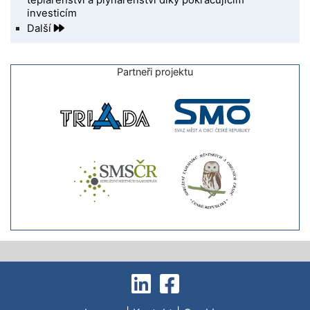
teplárenství a plynárenství díky pokračujícím
investicím
Další
Partneři projektu