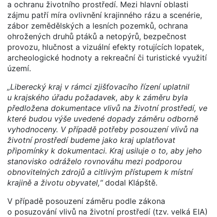
a ochranu životního prostředí. Mezi hlavní oblasti
zájmu patří míra ovlivnění krajinného rázu a scenérie,
zábor zemědělských a lesních pozemků, ochrana
ohrožených druhů ptáků a netopýrů, bezpečnost
provozu, hlučnost a vizuální efekty rotujících lopatek,
archeologické hodnoty a rekreační či turistické využití
území.
„Liberecký kraj v rámci zjišťovacího řízení uplatnil
u krajského úřadu požadavek, aby k záměru byla
předložena dokumentace vlivů na životní prostředí, ve
které budou výše uvedené dopady záměru odborně
vyhodnoceny. V případě potřeby posouzení vlivů na
životní prostředí budeme jako kraj uplatňovat
připomínky k dokumentaci. Kraj usiluje o to, aby jeho
stanovisko odráželo rovnováhu mezi podporou
obnovitelných zdrojů a citlivým přístupem k místní
krajině a životu obyvatel,“
dodal Klápště.
V případě posouzení záměru podle zákona
o posuzování vlivů na životní prostředí (tzv. velká EIA)