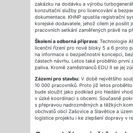
zakázku na dodávku a výrobu turbogenerát
konzultační služby pro licencování a bezpe
dokumentace. KHNP spustila registrační sy
korejské dodavatele, jehož cílem je posílit 
pracovních setkání zaměřených právě na pří
Školení a odborná příprava:
Technologie AP
licenční řízení pro nové bloky 5 a 6 prot
na informace o bezpečnostní koncepci, bez
částech návrhu. Letos také proběhlo první 
paliva. Kromě zaměstnanců EDU II se jej zú
Zázemí pro stavbu:
V době největšího soub
10 000 pracovníků. Proto již letos proběhlo
bude sloužit jako podklad pro hledání vho
v úzké koordinaci s obcemi. Současně pokra
s přepravou nadrozměrných a těžkých kompo
obchvatů obcí Zašovice a Slavětice a územní
logistice projektu i ke zlepšení dopravy v r