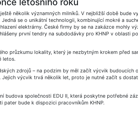
nce letošního roku
 ještě několik významných milníků. V nejbližší době bude v
 Jedná se o unikátní technologii, kombinující mokré a such
chlazení elektrárny. České firmy by se na zakázce mohly 
vyhlášeny první tendry na subdodávky pro KHNP v oblasti 
kého průzkumu lokality, který je nezbytným krokem před s
 letos.
idských zdrojů – na podzim by měl začít výcvik budoucích 
 Jejich výcvik trvá několik let, proto je nutné začít s dost
ní budova společnosti EDU II, která poskytne potřebné záz
esti pater bude k dispozici pracovníkům KHNP.