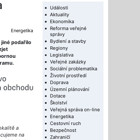
a
Události
Aktuality
Ekonomika
Reforma veřejné
Energetika
správy
Bydlení a stavby
jiné podařilo
Regiony
zjet
Legislativa
dbornou
Veřejné zakázky
gramu.
Sociální problematika
Životní prostředí
Doprava
Územní plánování
Dotace
Školství
Veřejná správa on-line
Energetika
Cestovní ruch
kalitě a
Bezpečnost
acujeme na
Zahraničí