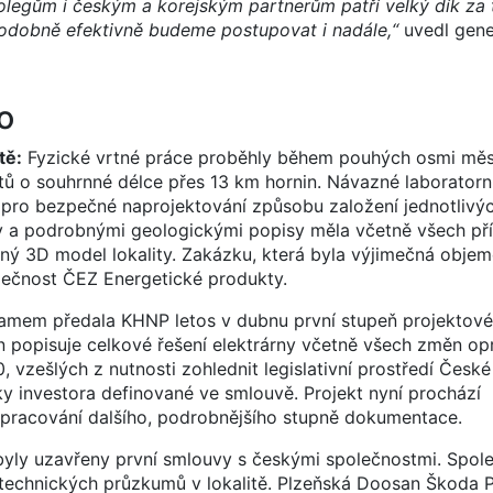
legům i českým a korejským partnerům patří velký dík za t
 podobně efektivně budeme postupovat i nadále,“
uvedl gener
o
tě:
Fyzické vrtné práce proběhly během pouhých osmi měs
ů o souhrnné délce přes 13 km hornin. Návazné laboratorní
pro bezpečné naprojektování způsobu založení jednotlivýc
y a podrobnými geologickými popisy měla včetně všech pří
ný 3D model lokality. Zakázku, která byla výjimečná obje
olečnost ČEZ Energetické produkty.
mem předala KHNP letos v dubnu první stupeň projektové
 popisuje celkové řešení elektrárny včetně všech změn opr
vzešlých z nutnosti zohlednit legislativní prostředí České 
y investora definované ve smlouvě. Projekt nyní prochází
zpracování dalšího, podrobnějšího stupně dokumentace.
byly uzavřeny první smlouvy s českými společnostmi. Spol
otechnických průzkumů v lokalitě. Plzeňská Doosan Škoda 