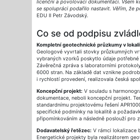
licenční a povolovací dokumentaci. Všem ko
se spolupráci podařilo nastavit. Věřím, že
EDU II Petr Závodský.
Co se od podpisu zvládl
Kompletní geotechnické průzkumy v lokali
Geologové vyvrtali stovky průzkumných vrt
vybraných vzorků poskytlo údaje potřebné 
Závěrečná zpráva s laboratorními protokol
6000 stran. Na základě dat vznikne podrob
i rychlostí provedení, realizovala česká sp
Koncepční projekt:
V souladu s harmonogra
dokumentace, neboli koncepční projekt. Ten
standardnímu projektovému řešení APR1000, 
specifické podmínky na lokalitě a požadavk
připomínkováním a následně poslouží pro 
Dodavatelský řetězec:
V rámci lokalizace 
Energetické projekty byla realizátorem ge