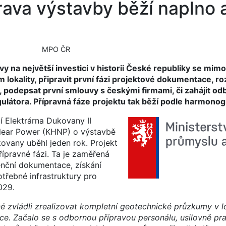
rava výstavby běží naplno 
MPO ČR
na největší investici v historii České republiky se mimo 
lokality, připravit první fázi projektové dokumentace, ro
 podepsat první smlouvy s českými firmami, či zahájit o
egulátora. Přípravná fáze projektu tak běží podle harmono
 Elektrárna Dukovany II
clear Power (KHNP) o výstavbě
ovany uběhl jeden rok. Projekt
přípravné fázi. Ta je zaměřená
enční dokumentace, získání
třebné infrastruktury pro
029.
 zvládli zrealizovat kompletní geotechnické průzkumy v lo
ce. Začalo se s odbornou přípravou personálu, usilovně pr