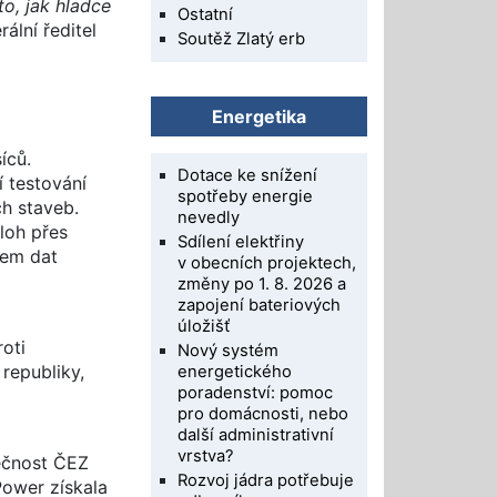
o, jak hladce
Ostatní
ální ředitel
Soutěž Zlatý erb
Energetika
íců.
Dotace ke snížení
 testování
spotřeby energie
h staveb.
nevedly
loh přes
Sdílení elektřiny
mem dat
v obecních projektech,
změny po 1. 8. 2026 a
zapojení bateriových
úložišť
oti
Nový systém
republiky,
energetického
poradenství: pomoc
pro domácnosti, nebo
další administrativní
vrstva?
ečnost ČEZ
Rozvoj jádra potřebuje
Power získala