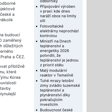
odborníky
 odborné
Připojování výroben
ojektové
v praxi: kde dnes
 české a
naráží obce na limity
 několik
sítí
Fotovoltaické
elektrárny neprochází
na budoucí
kontrolou
RO zaměřený
Ministři na Dnech
h důležitých
teplárenství a
energetiky 2026
derného
potvrdili, že
 Praha a ČEZ.
teplárenství je jednou
z priorit státu
vat přibližně
Malý modulární
nu, které
reaktor v Temelíně
 Týmu Korea
Tuhé mrazy letošní
uvislosti
zimy zvládlo tuzemské
stavby
teplárenství a
lynulejší
plynárenství díky
pokračujícím
investicím
Budoucnost české