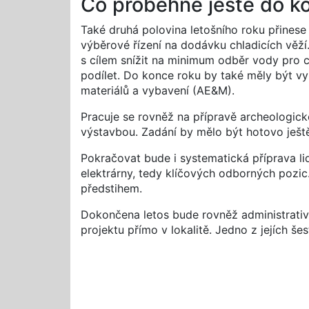
Co proběhne ještě do ko
Také druhá polovina letošního roku přinese
výběrové řízení na dodávku chladicích věží.
s cílem snížit na minimum odběr vody pro 
podílet. Do konce roku by také měly být 
materiálů a vybavení (AE&M).
Pracuje se rovněž na přípravě archeologic
výstavbou. Zadání by mělo být hotovo ještě
Pokračovat bude i systematická příprava l
elektrárny, tedy klíčových odborných pozic.
předstihem.
Dokončena letos bude rovněž administrativ
projektu přímo v lokalitě. Jedno z jejích š