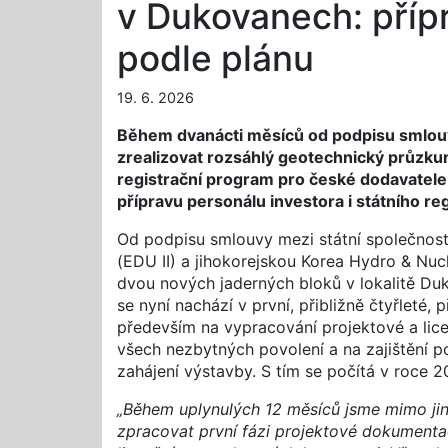
v Dukovanech: příp
podle plánu
19. 6. 2026
Během dvanácti měsíců od podpisu smlouvy 
zrealizovat rozsáhlý geotechnický průzkum 
registrační program pro české dodavatele,
přípravu personálu investora i státního r
Od podpisu smlouvy mezi státní společností
(EDU II) a jihokorejskou Korea Hydro & Nu
dvou nových jaderných bloků v lokalitě Duk
se nyní nachází v první, přibližně čtyřleté, 
především na vypracování projektové a lic
všech nezbytných povolení a na zajištění po
zahájení výstavby. S tím se počítá v roce 2
„Během uplynulých 12 měsíců jsme mimo jiné
zpracovat první fázi projektové dokumenta