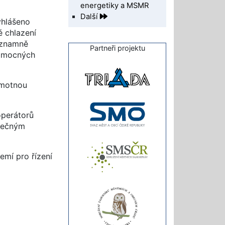
energetiky a MSMR
Další
yhlášeno
é chlazení
významně
Partneři projektu
pomocných
amotnou
operátorů
atečným
emí pro řízení