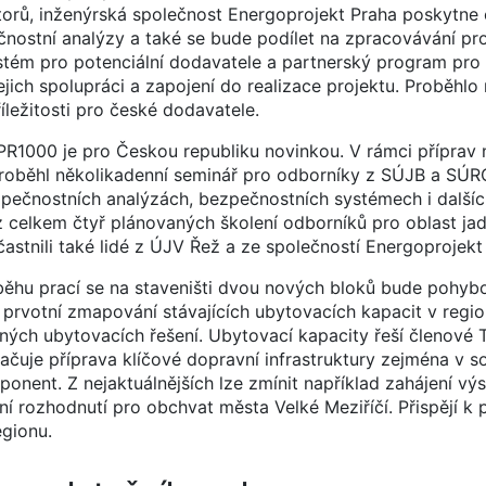
orů, inženýrská společnost Energoprojekt Praha poskytne
čnostní analýzy a také se bude podílet na zpracovávání pr
stém pro potenciální dodavatele a partnerský program pro
jejich spolupráci a zapojení do realizace projektu. Proběhlo
ležitosti pro české dodavatele.
R1000 je pro Českou republiku novinkou. V rámci příprav 
o proběhl několikadenní seminář pro odborníky z SÚJB a SÚ
pečnostních analýzách, bezpečnostních systémech i dalšíc
z celkem čtyř plánovaných školení odborníků pro oblast ja
častnili také lidé z ÚJV Řež a ze společností Energoprojekt
ěhu prací se na staveništi dvou nových bloků bude pohybo
 prvotní zmapování stávajících ubytovacích kapacit v regio
dných ubytovacích řešení. Ubytovací kapacity řeší členové
čuje příprava klíčové dopravní infrastruktury zejména v so
nent. Z nejaktuálnějších lze zmínit například zahájení vý
 rozhodnutí pro obchvat města Velké Meziříčí. Přispějí k p
egionu.