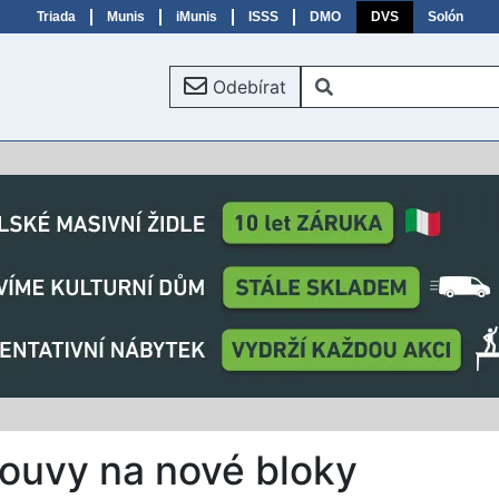
Triada
Munis
iMunis
ISSS
DMO
DVS
Solón
Odebírat
ouvy na nové bloky