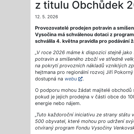
z titulu Obchůdek 
12. 5. 2026
Provozovatelé prodejen potravin a smíšené
Vysočina má schválenou dotaci z program
schválila 4. května pravidla pro podávání
„V roce 2026 máme k dispozici stejně jako l
potravin a smíšeného zboží ve středně vel
na pokrytí provozních nákladů vzniklých zp
hejtmana pro regionální rozvoj Jiří Pokorný 
dostupná na
webu
.
O podporu mohou žádat majitelé obchodů s
pokud je jejich prodejna v části obce do 1
energie nebo nájem.
„Tuto každoroční iniciativu ze strany stát
500 obyvatel, které mohou pro udržení svý
otvíraný program Fondu Vysočiny Venkovsk