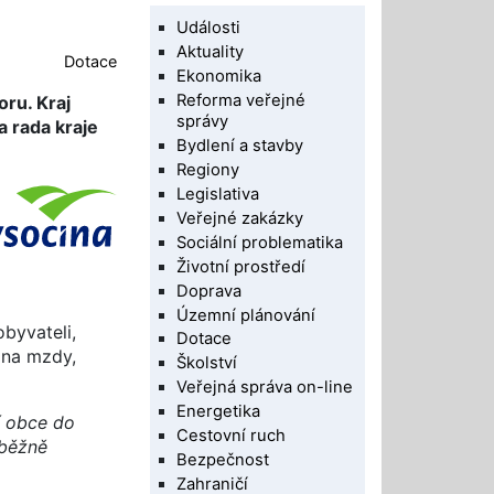
Události
Aktuality
Dotace
Ekonomika
Reforma veřejné
ru. Kraj
správy
 rada kraje
Bydlení a stavby
Regiony
Legislativa
Veřejné zakázky
Sociální problematika
Životní prostředí
Doprava
Územní plánování
byvateli,
Dotace
 na mzdy,
Školství
Veřejná správa on-line
Energetika
í obce do
Cestovní ruch
uběžně
Bezpečnost
Zahraničí