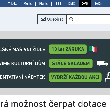
Triada
Munis
iMunis
ISSS
DMO
DVS
Solón
Odebírat
írá možnost čerpat dotace