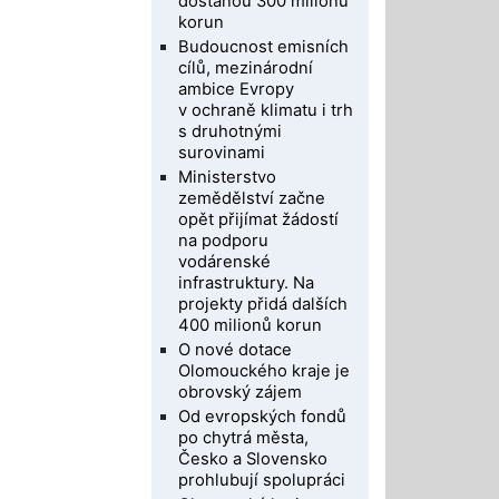
dostanou 300 miliónů
korun
Budoucnost emisních
cílů, mezinárodní
ambice Evropy
v ochraně klimatu i trh
s druhotnými
surovinami
Ministerstvo
zemědělství začne
opět přijímat žádostí
na podporu
vodárenské
infrastruktury. Na
projekty přidá dalších
400 milionů korun
O nové dotace
Olomouckého kraje je
obrovský zájem
Od evropských fondů
po chytrá města,
Česko a Slovensko
prohlubují spolupráci