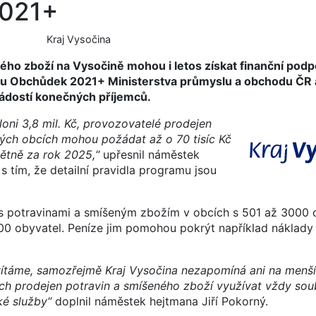
2021+
Kraj Vysočina
ho zboží na Vysočině mohou i letos získat finanční podpo
u Obchůdek 2021+ Ministerstva průmyslu a obchodu ČR a
 žádostí konečných příjemců.
oni 3,8 mil. Kč, provozovatelé prodejen
kých obcích mohou požádat až o 70 tisíc Kč
ětně za rok 2025,“
upřesnil náměstek
s tím, že detailní pravidla programu jsou
 potravinami a smíšeným zbožím v obcích s 501 až 3000 o
000 obyvatel. Peníze jim pomohou pokrýt například náklady
u vítáme, samozřejmě Kraj Vysočina nezapomíná ani na menš
ch prodejen potravin a smíšeného zboží využívat vždy so
é služby“
doplnil náměstek hejtmana Jiří Pokorný.