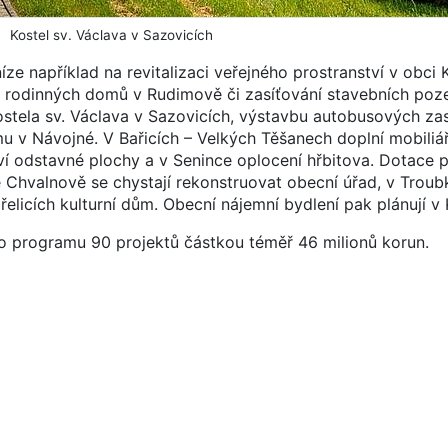
Kostel sv. Václava v Sazovicích
 například na revitalizaci veřejného prostranství v obci 
 rodinných domů v Rudimově či zasíťování stavebních po
ostela sv. Václava v Sazovicích, výstavbu autobusových za
u v Návojné. V Bařicích – Velkých Těšanech doplní mobili
ví odstavné plochy a v Senince oplocení hřbitova. Dotace
Chvalnově se chystají rekonstruovat obecní úřad, v Troub
elicích kulturní dům. Obecní nájemní bydlení pak plánují v 
o programu 90 projektů částkou téměř 46 milionů korun.