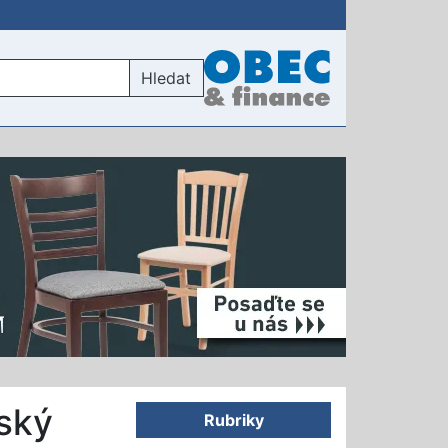
Hledat
nský
Rubriky