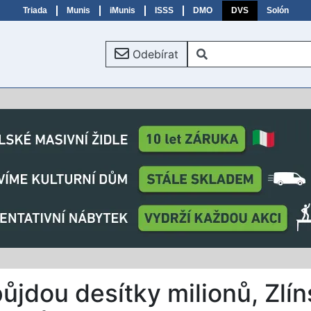
Triada
Munis
iMunis
ISSS
DMO
DVS
Solón
Odebírat
ůjdou desítky milionů, Zlí