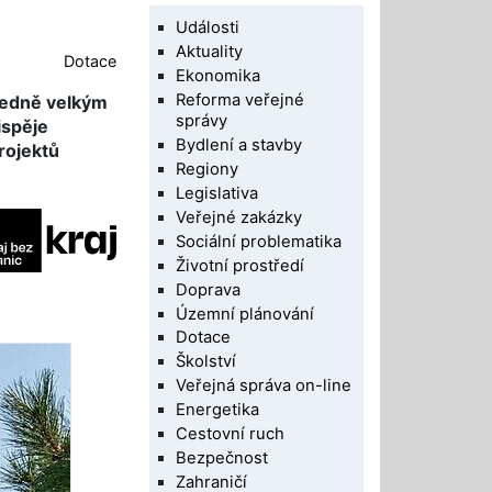
Události
Aktuality
Dotace
Ekonomika
Reforma veřejné
tředně velkým
správy
ispěje
Bydlení a stavby
rojektů
Regiony
Legislativa
Veřejné zakázky
Sociální problematika
Životní prostředí
Doprava
Územní plánování
Dotace
Školství
Veřejná správa on-line
Energetika
Cestovní ruch
Bezpečnost
Zahraničí