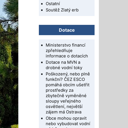
Ostatní
Soutěž Zlatý erb
Dotace
Ministerstvo financí
zpřehledňuje
informace o dotacích
Dotace na MVN a
drobné vodní toky
Poškozený, nebo plně
funkční? ČEZ ESCO
pomáhá obcím ušetřit
prostředky za
zbytečně vyměněné
sloupy veřejného
osvětlení, největší
zájem má Ostrava
Obce mohou opravit
nebo vybudovat vodní