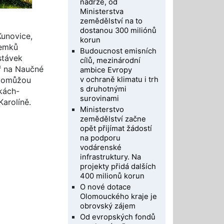
nádrže, od
Ministerstva
zemědělství na to
dostanou 300 miliónů
Kunovice,
korun
zemků
Budoucnost emisních
stávek
cílů, mezinárodní
ář na Naučné
ambice Evropy
v ochraně klimatu i trh
 pomůžou
s druhotnými
kách-
surovinami
Karolíně.
Ministerstvo
zemědělství začne
opět přijímat žádostí
na podporu
vodárenské
infrastruktury. Na
projekty přidá dalších
400 milionů korun
O nové dotace
Olomouckého kraje je
obrovský zájem
Od evropských fondů