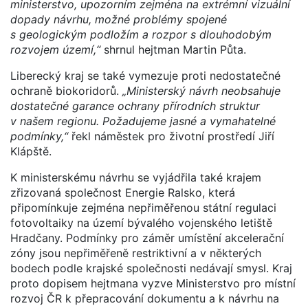
ministerstvo, upozorním zejména na extrémní vizuální
dopady návrhu, možné problémy spojené
s geologickým podložím a rozpor s dlouhodobým
rozvojem území,“
shrnul hejtman Martin Půta.
Liberecký kraj se také vymezuje proti nedostatečné
ochraně biokoridorů.
„Ministerský návrh neobsahuje
dostatečné garance ochrany přírodních struktur
v našem regionu. Požadujeme jasné a vymahatelné
podmínky,“
řekl náměstek pro životní prostředí Jiří
Klápště.
K ministerskému návrhu se vyjádřila také krajem
zřizovaná společnost Energie Ralsko, která
připomínkuje zejména nepřiměřenou státní regulaci
fotovoltaiky na území bývalého vojenského letiště
Hradčany. Podmínky pro záměr umístění akcelerační
zóny jsou nepřiměřeně restriktivní a v některých
bodech podle krajské společnosti nedávají smysl. Kraj
proto dopisem hejtmana vyzve Ministerstvo pro místní
rozvoj ČR k přepracování dokumentu a k návrhu na