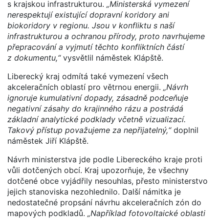
s krajskou infrastrukturou.
„Ministerská vymezení
nerespektují existující dopravní koridory ani
biokoridory v regionu. Jsou v konfliktu s naší
infrastrukturou a ochranou přírody, proto navrhujeme
přepracování a vyjmutí těchto konfliktních částí
z dokumentu,“
vysvětlil náměstek Klápště.
Liberecký kraj odmítá také vymezení všech
akceleračních oblastí pro větrnou energii.
„Návrh
ignoruje kumulativní dopady, zásadně podceňuje
negativní zásahy do krajinného rázu a postrádá
základní analytické podklady včetně vizualizací.
Takový přístup považujeme za nepřijatelný,“
doplnil
náměstek Jiří Klápště.
Návrh ministerstva jde podle Libereckého kraje proti
vůli dotčených obcí. Kraj upozorňuje, že všechny
dotčené obce vyjádřily nesouhlas, přesto ministerstvo
jejich stanoviska nezohlednilo. Další námitka je
nedostatečné propsání návrhu akceleračních zón do
mapových podkladů.
„Například fotovoltaické oblasti