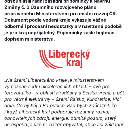
odsouhlasili radní zásadní připomínky k Návrhu
Změny č. 2 Územního rozvojového plánu
připraveného Ministerstvem pro místní rozvoj ČR.
Dokument podle vedení kraje vykazuje vážné
odborné i procesní nedostatky a v navržené podobě
je pro kraj nepřijatelný. Připomínky zašle hejtman
dopisem ministerstvu.
„Na území Libereckého kraje je ministerstvem
vymezeno sedm akceleračních oblastí – dvě pro
fotovoltaiku – v oblasti Hradčany a Selská vrcha, a pět
pro větrné elektrárny – území Ralsko, Kundratice, Vlčí
dola, Černý háj a Borovnice. Rád bych zdůraznil, že
i když Liberecký kraj podporuje rozumný rozvoj
obnovitelných zdrojů energie, odmítá postup, který
nerespektuje území, názor obyvatel, obce ani základní