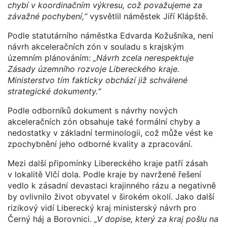
chybí v koordinačním výkresu, což považujeme za
závažné pochybení,“
vysvětlil náměstek Jiří Klápště.
Podle statutárního náměstka Edvarda Kožušníka, není
návrh akceleračních zón v souladu s krajským
územním plánováním:
„Návrh zcela nerespektuje
Zásady územního rozvoje Libereckého kraje.
Ministerstvo tím fakticky obchází již schválené
strategické dokumenty.“
Podle odborníků dokument s návrhy nových
akceleračních zón obsahuje také formální chyby a
nedostatky v základní terminologii, což může vést ke
zpochybnění jeho odborné kvality a zpracování.
Mezi další připomínky Libereckého kraje patří zásah
v lokalitě Vlčí dola. Podle kraje by navržené řešení
vedlo k zásadní devastaci krajinného rázu a negativně
by ovlivnilo život obyvatel v širokém okolí. Jako další
rizikový vidí Liberecký kraj ministerský návrh pro
Černý háj a Borovnici.
„V dopise, který za kraj pošlu na