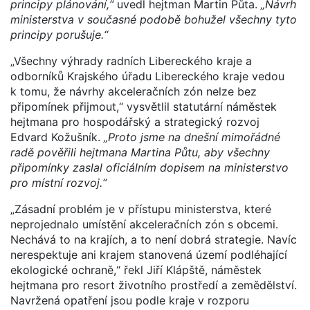
principy plánování,“
uvedl hejtman Martin Půta.
„Návrh
ministerstva v současné podobě bohužel všechny tyto
principy porušuje.“
„Všechny výhrady radních Libereckého kraje a
odborníků Krajského úřadu Libereckého kraje vedou
k tomu, že návrhy akceleračních zón nelze bez
připomínek přijmout,“ vysvětlil statutární náměstek
hejtmana pro hospodářský a strategický rozvoj
Edvard Kožušník.
„Proto jsme na dnešní mimořádné
radě pověřili hejtmana Martina Půtu, aby všechny
připomínky zaslal oficiálním dopisem na ministerstvo
pro místní rozvoj.“
„Zásadní problém je v přístupu ministerstva, které
neprojednalo umístění akceleračních zón s obcemi.
Nechává to na krajích, a to není dobrá strategie. Navíc
nerespektuje ani krajem stanovená území podléhající
ekologické ochraně,“ řekl Jiří Klápště, náměstek
hejtmana pro resort životního prostředí a zemědělství.
Navržená opatření jsou podle kraje v rozporu