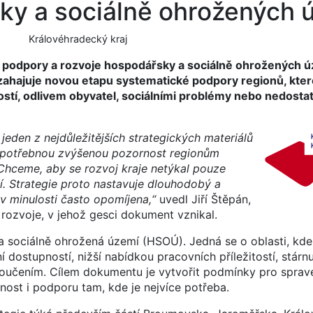
y a sociálně ohrožených 
Královéhradecký kraj
egii podpory a rozvoje hospodářsky a sociálně ohrožených 
zahajuje novou etapu systematické podpory regionů, kter
stí, odlivem obyvatel, sociálními problémy nebo nedost
eden z nejdůležitějších strategických materiálů
k potřebnou zvýšenou pozornost regionům
. Chceme, aby se rozvoj kraje netýkal pouze
tí. Strategie proto nastavuje dlouhodobý a
v minulosti často opomíjena,“
uvedl Jiří Štěpán,
rozvoje, v jehož gesci dokument vznikal.
a sociálně ohrožená území (HSOÚ). Jedná se o oblasti, kde
 dostupností, nižší nabídkou pracovních příležitostí, stárn
loučením. Cílem dokumentu je vytvořit podmínky pro sprave
rnost i podporu tam, kde je nejvíce potřeba.