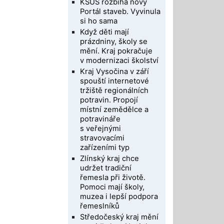
KSÚS rozbíhá nový
Portál staveb. Vyvinula
si ho sama
Když děti mají
prázdniny, školy se
mění. Kraj pokračuje
v modernizaci školství
Kraj Vysočina v září
spouští internetové
tržiště regionálních
potravin. Propojí
místní zemědělce a
potravináře
s veřejnými
stravovacími
zařízeními typ
Zlínský kraj chce
udržet tradiční
řemesla při životě.
Pomoci mají školy,
muzea i lepší podpora
řemeslníků
Středočeský kraj mění