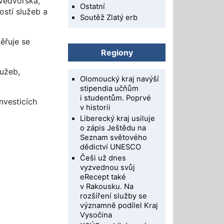
védvorska,
Ostatní
ostí služeb a
Soutěž Zlatý erb
ěřuje se
Regiony
lužeb,
Olomoucký kraj navýší
stipendia učňům
i studentům. Poprvé
nvesticích
v historii
Liberecký kraj usiluje
o zápis Ještědu na
Seznam světového
dědictví UNESCO
Češi už dnes
vyzvednou svůj
eRecept také
v Rakousku. Na
rozšíření služby se
významně podílel Kraj
Vysočina