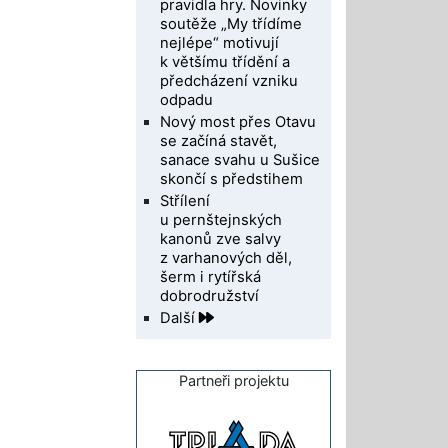
pravidla hry. Novinky
soutěže „My třídíme
nejlépe“ motivují
k většímu třídění a
předcházení vzniku
odpadu
Nový most přes Otavu
se začíná stavět,
sanace svahu u Sušice
skončí s předstihem
Střílení
u pernštejnských
kanonů zve salvy
z varhanových děl,
šerm i rytířská
dobrodružství
Další
Partneři projektu