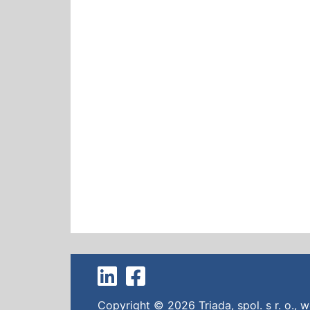
Copyright © 2026
Triada, spol. s r. o.
,
w