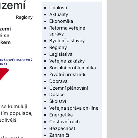
území
Události
Aktuality
Regiony
Ekonomika
Reforma veřejné
území
správy
é se
Bydlení a stavby
atkem
Regiony
Legislativa
Veřejné zakázky
Sociální problematika
Životní prostředí
Doprava
Územní plánování
Dotace
Školství
 se kumulují
Veřejná správa on-line
utím populace,
Energetika
dlivější
Cestovní ruch
Bezpečnost
Zahraničí