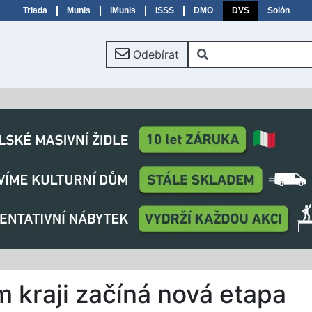
Triada
Munis
iMunis
ISSS
DMO
DVS
Solón
Odebírat
 kraji začíná nová etapa