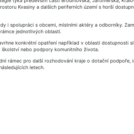
tegie týká především částí Broumovska, Jaroměřska, Králo
ostoru Kvasiny a dalších periferních území s horší dostupn
ady i spolupráci s obcemi, místními aktéry a odborníky. Zam
 rámce jednotlivých oblastí.
vrhne konkrétní opatření například v oblasti dostupnosti s
, školství nebo podpory komunitního života.
dní rámec pro další rozhodování kraje o dotační podpoře, i
následujících letech.