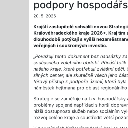
podpory hospodářsk
20. 5. 2026
Krajští zastupitelé schválili novou Strat
Královéhradeckého kraje 2026+. Kraj tím 
dlouhodobě potýkají s vyšší nezaměstnano
veřejných i soukromých investic.
„Považuji tento dokument bez nadsázky za j
současného volebního období. Přináší toli
našeho kraje, které potřebují zvláštní péči
silných center, ale skutečně všech jeho čás
férový přístup k podpoře území, která byla 
náměstek hejtmana pro oblast regionálního 
Strategie se zaměřuje na tzv. hospodářsky 
problémy spojené například s horší dopravní
nižší dostupností služeb nebo sociálním vy
rozvoj celého kraje a soustředit větší pozo