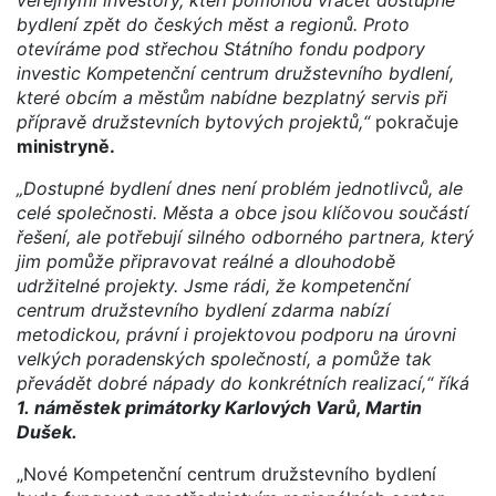
bydlení zpět do českých měst a regionů. Proto
otevíráme pod střechou Státního fondu podpory
investic Kompetenční centrum družstevního bydlení,
které obcím a městům nabídne bezplatný servis při
přípravě družstevních bytových projektů,“
pokračuje
ministryně.
„Dostupné bydlení dnes není problém jednotlivců, ale
celé společnosti. Města a obce jsou klíčovou součástí
řešení, ale potřebují silného odborného partnera, který
jim pomůže připravovat reálné a dlouhodobě
udržitelné projekty. Jsme rádi, že kompetenční
centrum družstevního bydlení zdarma nabízí
metodickou, právní i projektovou podporu na úrovni
velkých poradenských společností, a pomůže tak
převádět dobré nápady do konkrétních realizací,“ říká
1. náměstek primátorky Karlových Varů, Martin
Dušek.
„Nové Kompetenční centrum družstevního bydlení