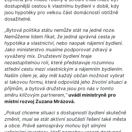
dostupnější cestou k vlastnímu bydlení v době, kdy
jsou hypotéky pro velkou část domácností obtížně
dosažitelné.
„Bytová politika státu nemůže stát na jedné noze.
Nemůžeme lidem říkat, že jediná správná cesta je
hypotéka a vlastnictví, nebo naopak nájemní bydlení.
Jako ministerstvo musíme podporovat zdravý a
vyvážený mix. Družstevní bydlení hraje
nezastupitelnou roli, které představuje rozumnou
střední cestu mezi vlastnickým a nájemním bydlením.
Naším cílem je, aby měl každý občan možnost vybrat
si takovou formu, která odpovídá jeho životní situaci a
příjmům, a bytová družstva jsou pro nás v tomto
směru klíčovým partnerem,“
uvádí ministryně pro
místní rozvoj Zuzana Mrázová.
„Pokud chceme situaci s dostupností bydlení skutečně
změnit, musí se stát aktivní součástí řešení také města
a obce. Právě samosprávy mohou být silnými
veřejnými investory, kteří pomohou vracet dostupné