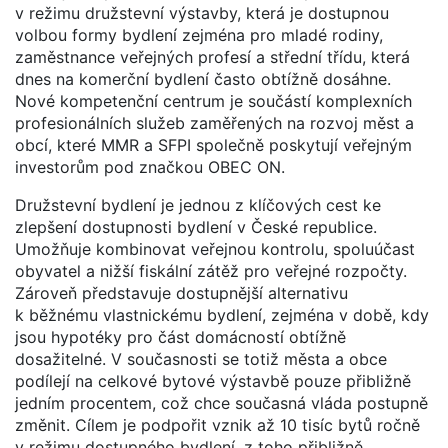
v režimu družstevní výstavby, která je dostupnou
volbou formy bydlení zejména pro mladé rodiny,
zaměstnance veřejných profesí a střední třídu, která
dnes na komerční bydlení často obtížně dosáhne.
Nové kompetenční centrum je součástí komplexních
profesionálních služeb zaměřených na rozvoj měst a
obcí, které MMR a SFPI společně poskytují veřejným
investorům pod značkou OBEC ON.
Družstevní bydlení je jednou z klíčových cest ke
zlepšení dostupnosti bydlení v České republice.
Umožňuje kombinovat veřejnou kontrolu, spoluúčast
obyvatel a nižší fiskální zátěž pro veřejné rozpočty.
Zároveň představuje dostupnější alternativu
k běžnému vlastnickému bydlení, zejména v době, kdy
jsou hypotéky pro část domácností obtížně
dosažitelné. V současnosti se totiž města a obce
podílejí na celkové bytové výstavbě pouze přibližně
jedním procentem, což chce současná vláda postupně
změnit. Cílem je podpořit vznik až 10 tisíc bytů ročně
v režimu dostupného bydlení, z toho přibližně