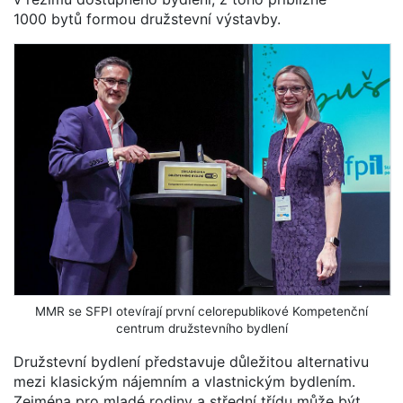
1000 bytů formou družstevní výstavby.
MMR se SFPI otevírají první celorepublikové Kompetenční
centrum družstevního bydlení
Družstevní bydlení představuje důležitou alternativu
mezi klasickým nájemním a vlastnickým bydlením.
Zejména pro mladé rodiny a střední třídu může být